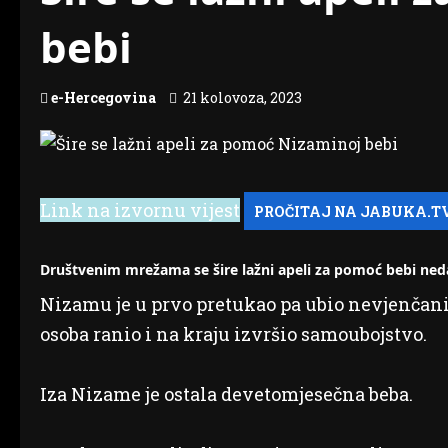
bebi
e-Hercegovina
21 kolovoza, 2023
Link na izvornu vijest
Društvenim mrežama se šire lažni apeli za pomoć bebi ned
Nizamu je u prvo pretukao pa ubio nevjenčani s
osoba ranio i na kraju izvršio samoubojstvo.
Iza Nizame je ostala devetomjesečna beba.