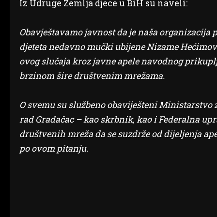
Iz Udruge Zemlja djece u BiH su naveli:
Obavještavamo javnost da je naša organizacija p
djeteta nedavno mučki ubijene Nizame Hećimović
ovog slučaja kroz javne apele navodnog prikuplja
brzinom šire društvenim mrežama.
O svemu su službeno obaviješteni Ministarstvo za
rad Gradačac – kao skrbnik, kao i Federalna upra
društvenih mreža da se suzdrže od dijeljenja ape
po ovom pitanju.