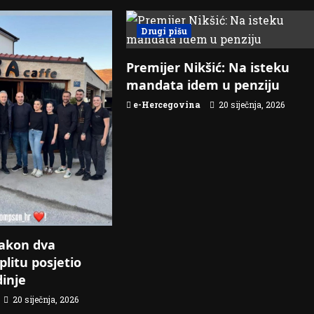
Drugi pišu
Premijer Nikšić: Na isteku
mandata idem u penziju
e-Hercegovina
20 siječnja, 2026
akon dva
plitu posjetio
dinje
20 siječnja, 2026