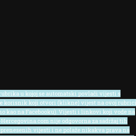
ubrika u kojoj se automatski povlači vijesti s
korisnik koji otvori (klikne) vijest na ovoj rubric
no kao na Facebooku). Vijesti i linkovi koji vode na
 e-Hercegovina.com nije odgovorna za sadržaj tih
 prenesenih vijesti i ne polaže nikakva prava na