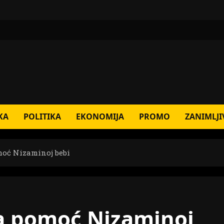
KA
POLITIKA
EKONOMIJA
PROMO
ZANIMLJI
omoć Nizaminoj bebi
 za pomoć Nizaminoj