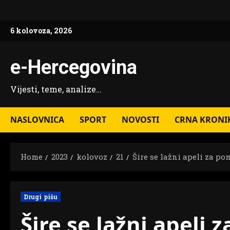
Skip
to
6 kolovoza, 2026
content
e-Hercegovina
Vijesti, teme, analize…
NASLOVNICA
SPORT
NOVOSTI
CRNA KRONI
Home
2023
kolovoz
21
Šire se lažni apeli za p
Drugi pišu
Šire se lažni apeli