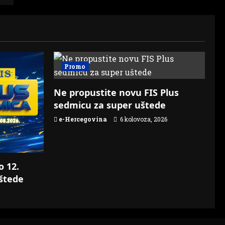
Promo
Ne propustite novu FIS Plus
sedmicu za super uštede
e-Hercegovina
6 kolovoza, 2026
o 12.
štede