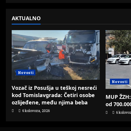
AKTUALNO
Novosti
Novosti
Vozač iz Posušja u teškoj nesreći
kod Tomislavgrada: Četiri osobe
MUP ŽZH: 
ozlijeđene, među njima beba
od 700.0
6 kolovoza, 2026
6 kolovo