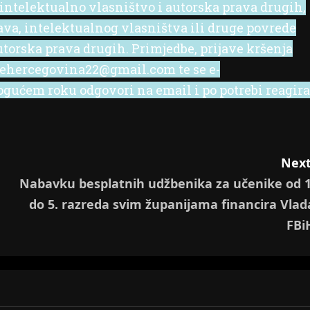
 intelektualno vlasništvo i autorska prava drugih,
rava, intelektualnog vlasništva ili druge povrede
utorska prava drugih. Primjedbe, prijave kršenja
l ehercegovina22@gmail.com te se e-
ućem roku odgovori na email i po potrebi reagira
Next
Nabavku besplatnih udžbenika za učenike od 1
do 5. razreda svim županijama financira Vlad
FBi