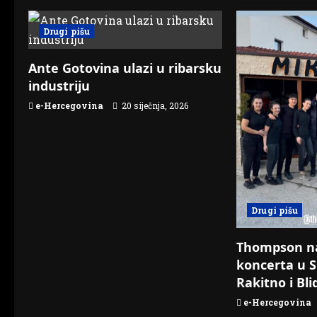
a
v
Drugi pišu
i
Ante Gotovina ulazi u ribarsku
g
industriju
e-Hercegovina
20 siječnja, 2026
a
t
i
o
Drugi pišu
n
Thompson n
koncerta u S
Rakitno i Bli
e-Hercegovina