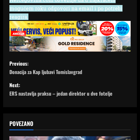
mogućem roku odgovori na email i po potrebi
reagira.
P
Previous:
o
Donacija za Kap ljubavi Tomislavgrad
s
Next:
ERS nastavlja praksu – jedan direktor u dve fotelje
t
n
a
POVEZANO
v