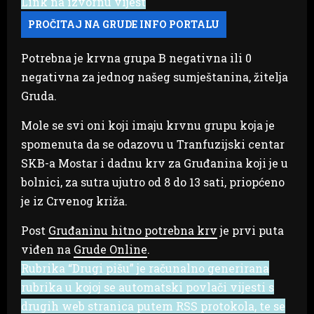
Link na izvornu vijest
Potrebna je krvna grupa B negativna ili 0
negativna za jednog našeg sumještanina, žitelja
Gruda.
Mole se svi oni koji imaju krvnu grupu koja je
spomenuta da se odazovu u Tranfuzijski centar
SKB-a Mostar i dadnu krv za Gruđanina koji je u
bolnici, za sutra ujutro od 8 do 13 sati, priopćeno
je iz Crvenog križa.
Post
Gruđaninu hitno potrebna krv
je prvi puta
viđen na
Grude Online
.
Rubrika “Drugi pišu” je računalno generirana
rubrika u kojoj se automatski povlači vijesti s
drugih web stranica putem RSS protokola, te se