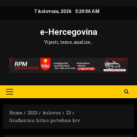
Skip
7 kolovoza, 2026
5:20:07 AM
to
content
e-Hercegovina
Vijesti, teme, analize…
Primary
Menu
Home
2023
kolovoz
23
Gruđaninu hitno potrebna krv