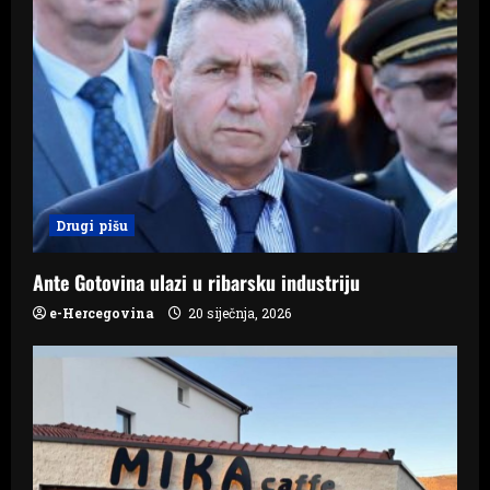
i
g
a
t
i
Drugi pišu
o
Ante Gotovina ulazi u ribarsku industriju
n
e-Hercegovina
20 siječnja, 2026