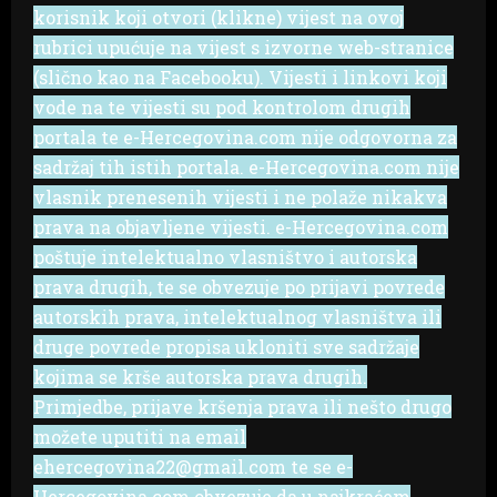
korisnik koji otvori (klikne) vijest na ovoj
rubrici upućuje na vijest s izvorne web-stranice
(slično kao na Facebooku). Vijesti i linkovi koji
vode na te vijesti su pod kontrolom drugih
portala te e-Hercegovina.com nije odgovorna za
sadržaj tih istih portala. e-Hercegovina.com nije
vlasnik prenesenih vijesti i ne polaže nikakva
prava na objavljene vijesti. e-Hercegovina.com
poštuje intelektualno vlasništvo i autorska
prava drugih, te se obvezuje po prijavi povrede
autorskih prava, intelektualnog vlasništva ili
druge povrede propisa ukloniti sve sadržaje
kojima se krše autorska prava drugih.
Primjedbe, prijave kršenja prava ili nešto drugo
možete uputiti na email
ehercegovina22@gmail.com te se e-
Hercegovina.com obvezuje da u najkraćem