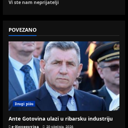
n
Vi ste nam neprijatelji
a
v
POVEZANO
i
g
a
t
i
o
Drugi pišu
n
Ante Gotovina ulazi u ribarsku industriju
e-Hercegovina
20 siječnja, 2026