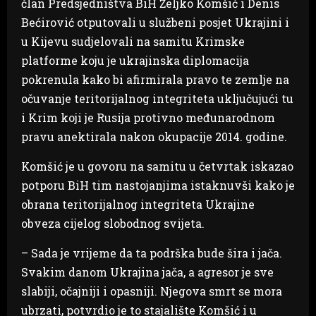
član Predsjedništva BiH Željko Komšić i Denis
Bećirović otputovali u službeni posjet Ukrajini i
u Kijevu sudjelovali na samitu Krimske
platforme koju je ukrajinska diplomacija
pokrenula kako bi afirmirala pravo te zemlje na
očuvanje teritorijalnog integriteta uključujući tu
i Krim koji je Rusija protivno međunarodnom
pravu anektirala nakon okupacije 2014. godine.
Komšić je u govoru na samitu u četvrtak iskazao
potporu BiH tim nastojanjima istaknuvši kako je
obrana teritorijalnog integriteta Ukrajine
obveza cijelog slobodnog svijeta.
– Sada je vrijeme da ta podrška bude šira i jača.
Svakim danom Ukrajina jača, a agresor je sve
slabiji, očajniji i opasniji. Njegova smrt se mora
ubrzati, potvrdio je to stajalište Komšić i u