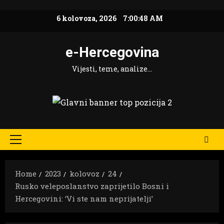
Skip
6 kolovoza, 2026
7:00:49 AM
to
content
e-Hercegovina
Vijesti, teme, analize…
Primary
Menu
Home
2023
kolovoz
24
Rusko veleposlanstvo zaprijetilo Bosni i
Hercegovini: ‘Vi ste nam neprijatelji’