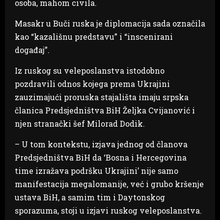
osoba, mahom civila.
Masakr u Buči ruska je diplomacija sada označila
kao “kazališnu predstavu” i “inscenirani
događaj”.
Iz ruskog su veleposlanstva istodobno
pozdravili odnos kojega prema Ukrajini
zauzimajući proruska stajališta imaju srpska
članica Predsjedništva BiH Željka Cvijanović i
njen stranački šef Milorad Dodik.
– U tom kontekstu, izjava jednog od članova
Predsjedništva BiH da ‘Bosna i Hercegovina
time izražava podršku Ukrajini’ nije samo
manifestacija megalomanije, već i grubo kršenje
ustava BiH, a samim tim i Daytonskog
sporazuma, stoji u izjavi ruskog veleposlanstva.