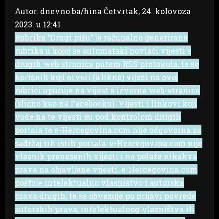
Autor: dnevno.ba/hina
Četvrtak, 24. kolovoza
2023. u 12:41
Rubrika “Drugi pišu” je računalno generirana
rubrika u kojoj se automatski povlači vijesti s
drugih web stranica putem RSS protokola, te se
korisnik koji otvori (klikne) vijest na ovoj
rubrici upućuje na vijest s izvorne web-stranice
(slično kao na Facebooku). Vijesti i linkovi koji
vode na te vijesti su pod kontrolom drugih
portala te e-Hercegovina.com nije odgovorna za
sadržaj tih istih portala. e-Hercegovina.com nije
vlasnik prenesenih vijesti i ne polaže nikakva
prava na objavljene vijesti. e-Hercegovina.com
poštuje intelektualno vlasništvo i autorska
prava drugih, te se obvezuje po prijavi povrede
autorskih prava, intelektualnog vlasništva ili