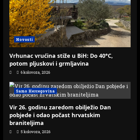
Novosti
Vrhunac vrućina stiže u BiH: Do 40°C,
potom pljuskovi i grmljavina
6 kolovoza, 2026
Samo Hercegovina
Vir 26. godinu zaredom obilježio Dan
pobjede i odao počast hrvatskim
braniteljima
5 kolovoza, 2026