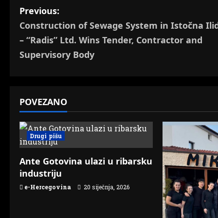
P
Previous:
Construction of Sewage System in Istočna Ili
o
– “Radis” Ltd. Wins Tender, Contractor and
s
Supervisory Body
t
n
POVEZANO
a
v
Drugi pišu
i
Ante Gotovina ulazi u ribarsku
g
industriju
e-Hercegovina
20 siječnja, 2026
a
t