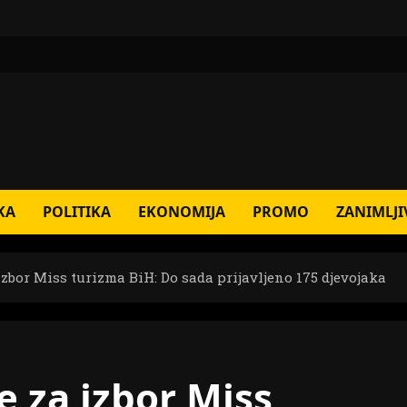
KA
POLITIKA
EKONOMIJA
PROMO
ZANIMLJI
izbor Miss turizma BiH: Do sada prijavljeno 175 djevojaka
e za izbor Miss