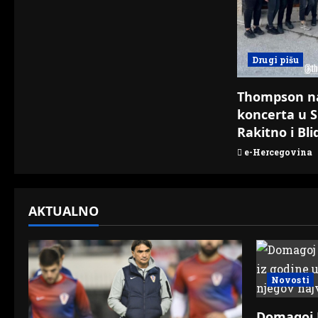
i
o
Drugi pišu
n
Thompson n
koncerta u S
Rakitno i Bli
e-Hercegovina
AKTUALNO
Novosti
Domagoj N