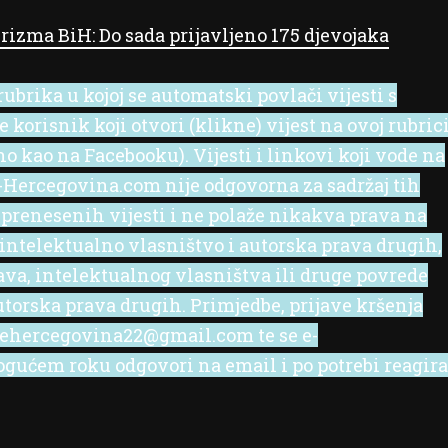
rizma BiH: Do sada prijavljeno 175 djevojaka
ubrika u kojoj se automatski povlači vijesti s
korisnik koji otvori (klikne) vijest na ovoj rubric
no kao na Facebooku). Vijesti i linkovi koji vode na
 e-Hercegovina.com nije odgovorna za sadržaj tih
 prenesenih vijesti i ne polaže nikakva prava na
 intelektualno vlasništvo i autorska prava drugih,
rava, intelektualnog vlasništva ili druge povrede
utorska prava drugih. Primjedbe, prijave kršenja
l ehercegovina22@gmail.com te se e-
ućem roku odgovori na email i po potrebi reagira