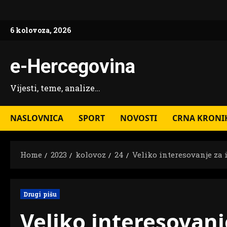
Skip
to
6 kolovoza, 2026
content
e-Hercegovina
Vijesti, teme, analize…
NASLOVNICA
SPORT
NOVOSTI
CRNA KRONI
Home
2023
kolovoz
24
Veliko interesovanje za 
Drugi pišu
Veliko interesovanj