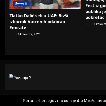
Novosti
Fest iz g
publika j
Zlatko Dalić seli u UAE: Bivši
pokretač
izbornik Vatrenih odabrao
6 kolovo
Emirate
6 kolovoza, 2026
Portal e-hercegovina.com je dio Mreže herc