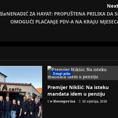
Next
dža
NENADIĆ ZA HAYAT: PROPUŠTENA PRILIKA DA S
OMOGUĆI PLAĆANJE PDV-A NA KRAJU MJESEC
Drugi pišu
Premijer Nikšić: Na isteku
mandata idem u penziju
e-Hercegovina
20 siječnja, 2026