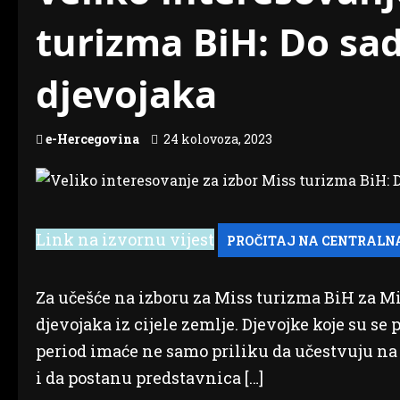
turizma BiH: Do sad
djevojaka
e-Hercegovina
24 kolovoza, 2023
Link na izvornu vijest
Za učešće na izboru za Miss turizma BiH za Mis
djevojaka iz cijele zemlje. Djevojke koje su se 
period imaće ne samo priliku da učestvuju na
i da postanu predstavnica […]