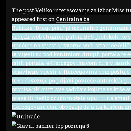
The post
Veliko interesovanje za izbor Miss tu
appeared first on
Centralna.ba
.
Rubrika “Drugi pišu” je računalno generirana r
drugih web stranica putem RSS protokola, te se 
upućuje na vijest s izvorne web-stranice (slič
te vijesti su pod kontrolom drugih portala te
istih portala. e-Hercegovina.com nije vlasnik
objavljene vijesti. e-Hercegovina.com poštuje
te se obvezuje po prijavi povrede autorskih p
propisa ukloniti sve sadržaje kojima se krše a
prava ili nešto drugo možete uputiti na emai
Hercegovina.com obvezuje da u najkraćem mog