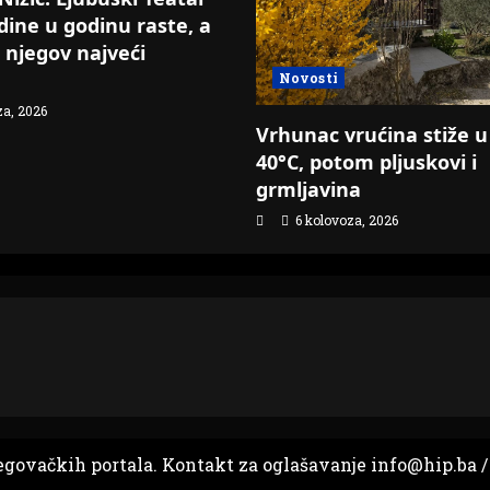
odine u godinu raste, a
e njegov najveći
Novosti
za, 2026
Vrhunac vrućina stiže u
40°C, potom pljuskovi i
grmljavina
6 kolovoza, 2026
egovačkih portala. Kontakt za oglašavanje info@hip.ba /