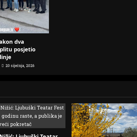
akon dva
plitu posjetio
dinje
20 siječnja, 2026
ižić: Ljubuški Teatar