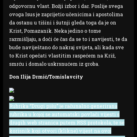
odgovornu vlast. Božji izbor i dar. Poslije svega
ovoga Isus je zaprijetio učenicima i apostolima
da ostanu u tišini i šutnji gleda toga da je on
Krist, Pomazanik. Neka jedino o tome
razmišljaju, a doći će čas da se to i navijesti, te da
bude naviještano do nakraj svijeta, ali kada sve
to Krist opečati vlastitim raspećem na Križ,
smrću i domalo uskrsnućem iz groba.
Don Ilija Drmić/Tomislavcity
Rubrika “Drugi pišu” je računalno generirana
rubrika u kojoj se automatski povlači vijesti s
drugih web stranica putem RSS protokola, te se
korisnik koji otvori (klikne) vijest na ovoj