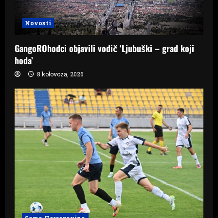
Novosti
GangoROhodci objavili vodič ‘Ljubuški – grad koji
hoda’
8 kolovoza, 2026