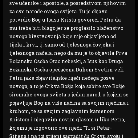
sve učenike i apostole, a posredstvom njihovim
za sve narode ovoga svijeta. Tu je objavu
potvrdio Bog u Isusu Kristu govoreći Petru da
mu treba biti blago jer se proglasilo blaženstvo
novoga bivstvovanja koje nije objavljeno od
tijela i krvi, tj. samo od tjelesnoga čovjeka i
tjelesnoga načela, nego da mu je to objavila Prva
Božanska Osoba Otac nebeski, a Isus kao Druga
Božanska Osoba opečaćena Duhom Svetim veli
Petru jake objaviteljske riječi nečega posve
novoga, a to je Crkva Božja koja sabire sve Božje
siromahe ovoga svijeta u jedan narod, u kojem se
pojavljuje Bog na više načina sa svojim riječima i
kruhom, te sa svojim zaglavnim kamenom
Kristom i njegovim novim glasom u liku Petra,
kojemu je izgovorio ove riječi: “Ti si Petar-
Stijena i na toj stijeni sagradit ću Crkvu svoju i