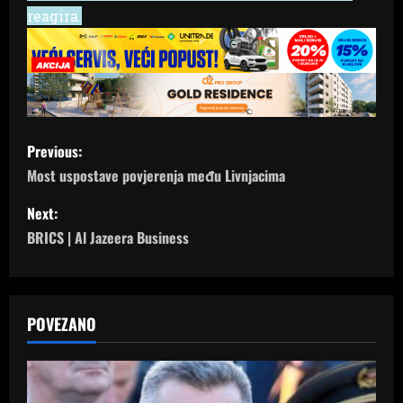
reagira.
P
Previous:
o
Most uspostave povjerenja među Livnjacima
s
Next:
BRICS | Al Jazeera Business
t
n
a
POVEZANO
v