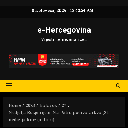
Skip
8 kolovoza, 2026
12:43:35 PM
to
content
e-Hercegovina
Vijesti, teme, analize…
Primary
Menu
Home
2023
kolovoz
27
Nedjelja Božje riječi: Na Petru počiva Crkva (21.
nedjelja kroz godinu)