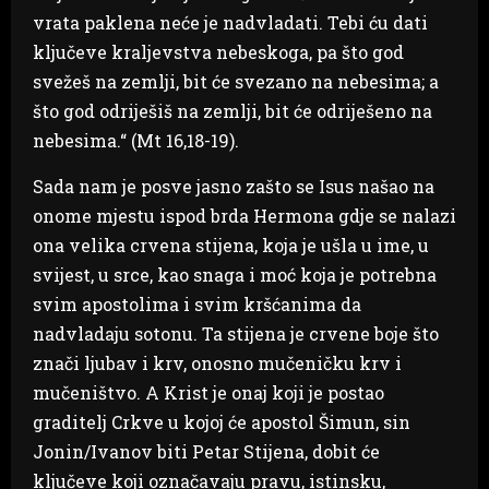
vrata paklena neće je nadvladati. Tebi ću dati
ključeve kraljevstva nebeskoga, pa što god
svežeš na zemlji, bit će svezano na nebesima; a
što god odriješiš na zemlji, bit će odriješeno na
nebesima.“ (Mt 16,18-19).
Sada nam je posve jasno zašto se Isus našao na
onome mjestu ispod brda Hermona gdje se nalazi
ona velika crvena stijena, koja je ušla u ime, u
svijest, u srce, kao snaga i moć koja je potrebna
svim apostolima i svim kršćanima da
nadvladaju sotonu. Ta stijena je crvene boje što
znači ljubav i krv, onosno mučeničku krv i
mučeništvo. A Krist je onaj koji je postao
graditelj Crkve u kojoj će apostol Šimun, sin
Jonin/Ivanov biti Petar Stijena, dobit će
ključeve koji označavaju pravu, istinsku,