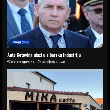
i
g
a
t
i
Drugi pišu
o
Ante Gotovina ulazi u ribarsku industriju
n
e-Hercegovina
20 siječnja, 2026