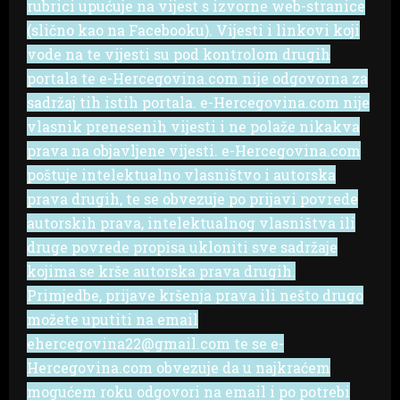
rubrici upućuje na vijest s izvorne web-stranice
(slično kao na Facebooku). Vijesti i linkovi koji
vode na te vijesti su pod kontrolom drugih
portala te e-Hercegovina.com nije odgovorna za
sadržaj tih istih portala. e-Hercegovina.com nije
vlasnik prenesenih vijesti i ne polaže nikakva
prava na objavljene vijesti. e-Hercegovina.com
poštuje intelektualno vlasništvo i autorska
prava drugih, te se obvezuje po prijavi povrede
autorskih prava, intelektualnog vlasništva ili
druge povrede propisa ukloniti sve sadržaje
kojima se krše autorska prava drugih.
Primjedbe, prijave kršenja prava ili nešto drugo
možete uputiti na email
ehercegovina22@gmail.com te se e-
Hercegovina.com obvezuje da u najkraćem
mogućem roku odgovori na email i po potrebi