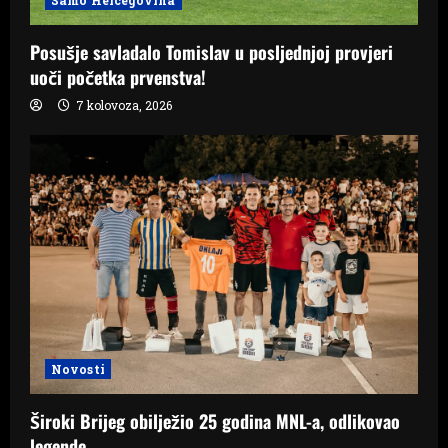
Samo Hercegovina
Posušje savladalo Tomislav u posljednjoj provjeri
uoči početka prvenstva!
7 kolovoza, 2026
Novosti
Široki Brijeg obilježio 25 godina MNL-a, odlikovao
legende