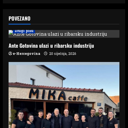
v
POVEZANO
i
g
Drugi pišu
a
Ante Gotovina ulazi u ribarsku industriju
e-Hercegovina
20 siječnja, 2026
t
i
o
n