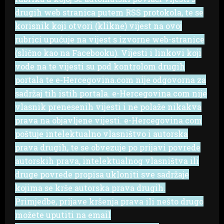
drugih web stranica putem RSS protokola, te se
korisnik koji otvori (klikne) vijest na ovoj
rubrici upućuje na vijest s izvorne web-stranice
(slično kao na Facebooku). Vijesti i linkovi koji
vode na te vijesti su pod kontrolom drugih
portala te e-Hercegovina.com nije odgovorna za
sadržaj tih istih portala. e-Hercegovina.com nije
vlasnik prenesenih vijesti i ne polaže nikakva
prava na objavljene vijesti. e-Hercegovina.com
poštuje intelektualno vlasništvo i autorska
prava drugih, te se obvezuje po prijavi povrede
autorskih prava, intelektualnog vlasništva ili
druge povrede propisa ukloniti sve sadržaje
kojima se krše autorska prava drugih.
Primjedbe, prijave kršenja prava ili nešto drugo
možete uputiti na email