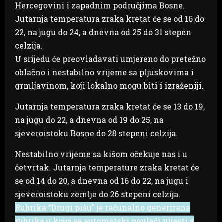
Hercegovini i zapadnim područjima Bosne.
Jutarnja temperatura zraka kretat će se od 16 do
22, na jugu do 24, a dnevna od 25 do 31 stepen
celzija.
U srijedu će preovladavati umjereno do pretežno
oblačno i nestabilno vrijeme sa pljuskovima i
grmljavinom, koji lokalno mogu biti i izraženiji.
Jutarnja temperatura zraka kretat će se 13 do 19,
na jugu do 22, a dnevna od 19 do 25, na
sjeveroistoku Bosne do 28 stepeni celzija.
Nestabilno vrijeme sa kišom očekuje nas i u
četvrtak. Jutarnja temperature zraka kretat će
se od 14 do 20, a dnevna od 16 do 22, na jugu i
sjeveroistoku zemlje do 26 stepeni celzija.
Rubrika “Drugi pišu” je računalno generirana
rubrika u kojoj se automatski povlači vijesti s