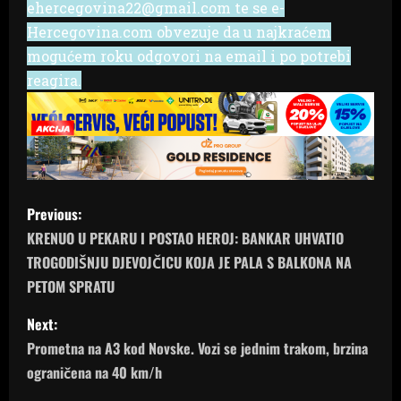
ehercegovina22@gmail.com te se e-
Hercegovina.com obvezuje da u najkraćem
mogućem roku odgovori na email i po potrebi
reagira.
P
Previous:
o
KRENUO U PEKARU I POSTAO HEROJ: BANKAR UHVATIO
TROGODIŠNJU DJEVOJČICU KOJA JE PALA S BALKONA NA
s
PETOM SPRATU
t
Next:
n
Prometna na A3 kod Novske. Vozi se jednim trakom, brzina
ograničena na 40 km/h
a