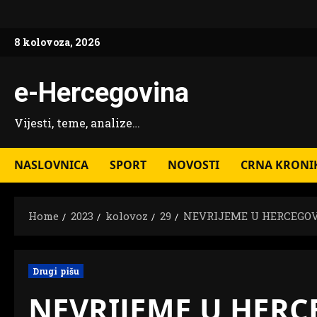
Skip
to
8 kolovoza, 2026
content
e-Hercegovina
Vijesti, teme, analize…
NASLOVNICA
SPORT
NOVOSTI
CRNA KRONI
Home
2023
kolovoz
29
NEVRIJEME U HERCEGOVINI
Drugi pišu
NEVRIJEME U HERC