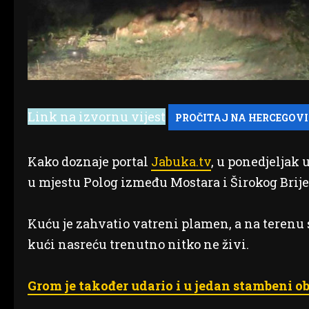
Link na izvornu vijest
Kako doznaje portal
Jabuka.tv
, u ponedjeljak
u mjestu Polog između Mostara i Širokog Brije
Kuću je zahvatio vatreni plamen, a na terenu 
kući nasreću trenutno nitko ne živi.
Grom je također udario i u jedan stambeni o