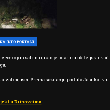
 u večernjim satima grom je udario u obiteljsku kuć
ga.
su vatrogasci. Prema saznanju portala Jabuka.tv u
bjekt u Drinovcima
.