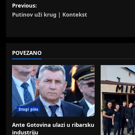
P
Previous:
Putinov uži krug | Kontekst
o
s
t
POVEZANO
n
a
v
i
g
Drugi pišu
a
Ante Gotovina ulazi u ribarsku
t
industriju