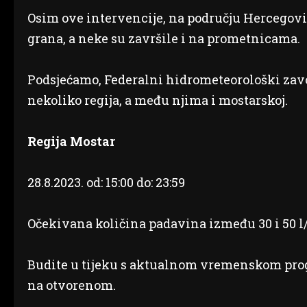
Osim ove intervencije, na području Hercegovine
grana, a neke su završile i na prometnicama.
Podsjećamo, Federalni hidrometeorološki zavo
nekoliko regija, a među njima i mostarskoj.
Regija Mostar
28.8.2023. od: 15:00 do: 23:59
Očekivana količina padavina između 30 i 50 l
Budite u tijeku s aktualnom vremenskom pro
na otvorenom.