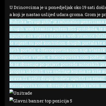
U Drinovcima je u ponedjeljak oko 19 sati doš
a koji je nastao uslijed udara groma. Grom je pr
Rubrika “Drugi pišu” je računalno generirana r
drugih web stranica putem RSS protokola, te se 
upućuje na vijest s izvorne web-stranice (slič
te vijesti su pod kontrolom drugih portala te
istih portala. e-Hercegovina.com nije vlasnik
objavljene vijesti. e-Hercegovina.com poštuje
te se obvezuje po prijavi povrede autorskih p
propisa ukloniti sve sadržaje kojima se krše a
prava ili nešto drugo možete uputiti na emai
Hercegovina.com obvezuje da u najkraćem mog