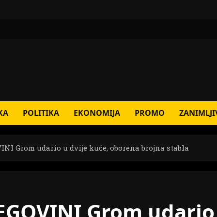
KA
POLITIKA
EKONOMIJA
PROMO
ZANIMLJI
 Grom udario u dvije kuće, oborena brojna stabla
EGOVINI Grom udario