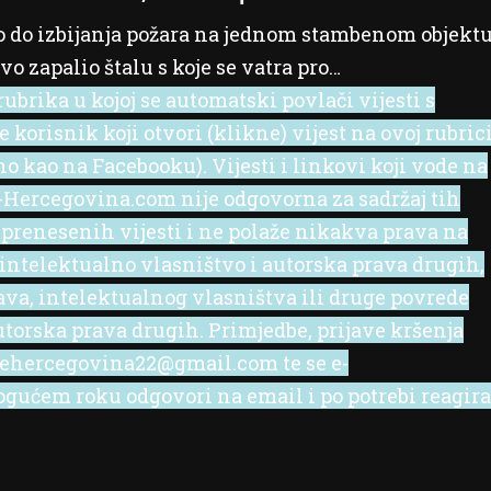
lo do izbijanja požara na jednom stambenom objektu
vo zapalio štalu s koje se vatra pro…
ubrika u kojoj se automatski povlači vijesti s
korisnik koji otvori (klikne) vijest na ovoj rubric
no kao na Facebooku). Vijesti i linkovi koji vode na
 e-Hercegovina.com nije odgovorna za sadržaj tih
 prenesenih vijesti i ne polaže nikakva prava na
 intelektualno vlasništvo i autorska prava drugih,
rava, intelektualnog vlasništva ili druge povrede
utorska prava drugih. Primjedbe, prijave kršenja
l ehercegovina22@gmail.com te se e-
ućem roku odgovori na email i po potrebi reagira