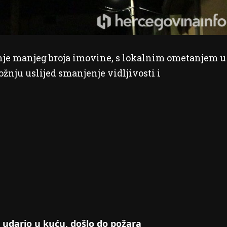
enje manjeg broja imovine, s lokalnim ometanjem u
žnju uslijed smanjenje vidljivosti i
dario u kuću, došlo do požara