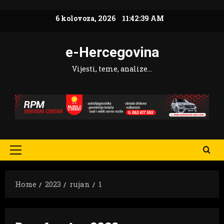
Skip
6 kolovoza, 2026
11:42:40 AM
to
content
e-Hercegovina
Vijesti, teme, analize…
Primary
Menu
Home
2023
rujan
1