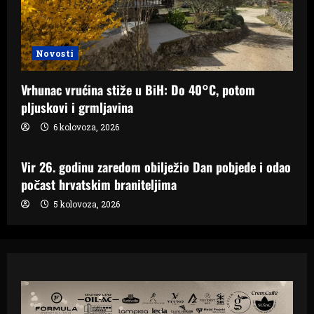
Novosti
Vrhunac vrućina stiže u BiH: Do 40°C, potom
pljuskovi i grmljavina
6 kolovoza, 2026
Samo Hercegovina
Vir 26. godinu zaredom obilježio Dan pobjede i odao
počast hrvatskim braniteljima
5 kolovoza, 2026