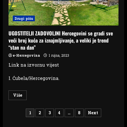
za
suučesništvo
u
ubistvu
Drugi pišu
UGOSTITELJI ZADOVOLJNI Hercegovini se gradi sve
veći broj kuća za iznajmljivanje, a veliki je trend
“stan na dan”
e-Hercegovina
1 rujna, 2023
Link na izvornu vijest
I. Ćubela/Hercegovina.
Read
Više
more
about
UGOSTITELJI
Brojevi
ZADOVOLJNI
1
2
3
4
…
8
Next
Hercegovini
se
stranica
gradi
sve