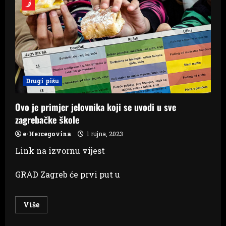
u
utorak
Drugi pišu
Ovo je primjer jelovnika koji se uvodi u sve
zagrebačke škole
e-Hercegovina
1 rujna, 2023
Link na izvornu vijest
GRAD Zagreb će prvi put u
Read
Više
more
about
Ovo