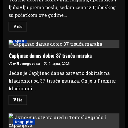
ljubavlju prema poslu, sedam žena iz Ljubuškog
su početkom ove godine...
Read
Više
more
about
Ljubušanke
Sport
o
pokretanju
vlastitih
poslova
Čapljinac danas dobio 37 tisuća maraka
e-Hercegovina
1 rujna, 2023
Jedan je Čapljinac danas ostvario dobitak na
kladionici od 37 tisuća maraka. On je u Premier
kladionici...
Read
Više
more
about
Čapljinac
danas
dobio
Drugi pišu
37
tisuća