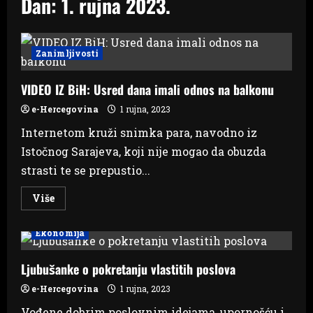
Dan:
1. rujna 2023.
Zanimljivosti
VIDEO IZ BiH: Usred dana imali odnos na balkonu
e-Hercegovina
1 rujna, 2023
Internetom kruži snimka para, navodno iz
Istočnog Sarajeva, koji nije mogao da obuzda
strasti te se prepustio...
Read
Više
more
about
VIDEO
Ekonomija
IZ
BiH:
Usred
dana
Ljubušanke o pokretanju vlastitih poslova
imali
odnos
e-Hercegovina
1 rujna, 2023
na
balkonu
Vođene dobrim poslovnim idejama, upornošću i