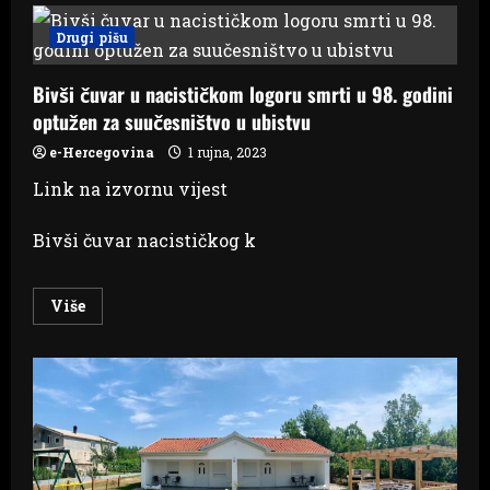
je
primjer
Drugi pišu
jelovnika
koji
se
Bivši čuvar u nacističkom logoru smrti u 98. godini
uvodi
u
optužen za suučesništvo u ubistvu
sve
zagrebačke
škole
e-Hercegovina
1 rujna, 2023
Link na izvornu vijest
Bivši čuvar nacističkog k
Read
Više
more
about
Bivši
čuvar
u
nacističkom
logoru
smrti
u
98.
godini
optužen