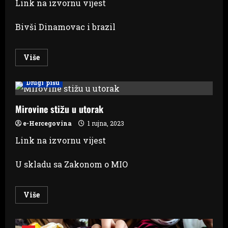
Link na izvornu vijest
Bivši Dinamovac i brazil
Read
Više
more
about
Sammir
Drugi pišu
posjetio
Međugorje
Mirovine stižu u utorak
e-Hercegovina
1 rujna, 2023
Link na izvornu vijest
U skladu sa Zakonom o MIO
Read
Više
more
about
Mirovine
stižu