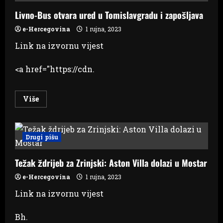
maraka
Livno-Bus otvara ured u Tomislavgradu i zapošljava
e-Hercegovina
1 rujna, 2023
Link na izvornu vijest
<a href="https://cdn.
Read
Više
more
about
Livno-
Bus
otvara
Drugi pišu
ured
u
Tomislavgradu
Težak ždrijeb za Zrinjski: Aston Villa dolazi u Mostar
i
zapošljava
e-Hercegovina
1 rujna, 2023
Link na izvornu vijest
Bh.