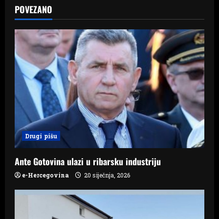
a
POVEZANO
v
i
g
a
t
i
Drugi pišu
o
n
Ante Gotovina ulazi u ribarsku industriju
e-Hercegovina
20 siječnja, 2026