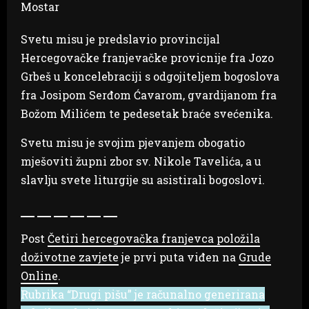
Mostar
Svetu misu je predslavio provincijal
Hercegovačke franjevačke provicnije fra Jozo
Grbeš u koncelebraciji s odgojiteljem bogoslova
fra Josipom Serđom Ćavarom, gvardijanom fra
Božom Milićem te pedesetak braće svećenika.
Svetu misu je svojim pjevanjem obogatio
mješoviti župni zbor sv. Nikole Tavelića, a u
slavlju svete liturgije su asistirali bogoslovi.
Post
Četiri hercegovačka franjevca položila
doživotne zavjete
je prvi puta viđen na
Grude
Online
.
Rubrika “Drugi pišu” je računalno generirana