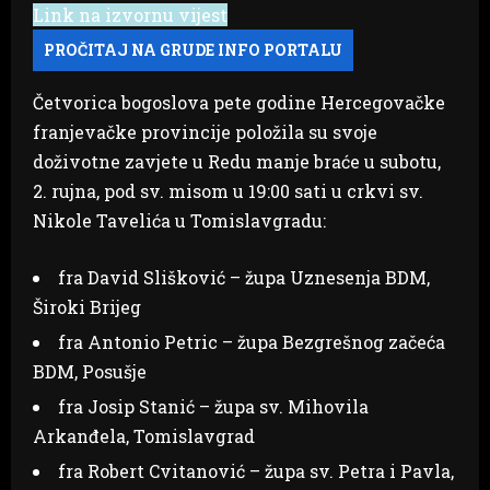
Link na izvornu vijest
Četvorica bogoslova pete godine Hercegovačke
franjevačke provincije položila su svoje
doživotne zavjete u Redu manje braće u subotu,
2. rujna, pod sv. misom u 19:00 sati u crkvi sv.
Nikole Tavelića u Tomislavgradu:
fra David Slišković – župa Uznesenja BDM,
Široki Brijeg
fra Antonio Petric – župa Bezgrešnog začeća
BDM, Posušje
fra Josip Stanić – župa sv. Mihovila
Arkanđela, Tomislavgrad
fra Robert Cvitanović – župa sv. Petra i Pavla,