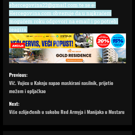
ehercegovina22@gmail.com te se e-
Hercegovina.com obvezuje da u najkraćem
mogućem roku odgovori na email i po potrebi
reagira.
P
Previous:
o
Vlč. Vujicu u Kaknju napao maskirani nasilnik, prijetio
možem i opljačkao
s
Next:
t
Više ozlijeđenih u sukobu Red Armyja i Manijaka u Mostaru
n