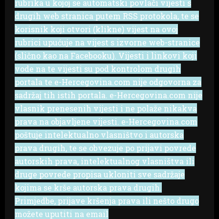
rubrika u kojoj se automatski povlači vijesti s
drugih web stranica putem RSS protokola, te se
korisnik koji otvori (klikne) vijest na ovoj
rubrici upućuje na vijest s izvorne web-stranice
(slično kao na Facebooku). Vijesti i linkovi koji
vode na te vijesti su pod kontrolom drugih
portala te e-Hercegovina.com nije odgovorna za
sadržaj tih istih portala. e-Hercegovina.com nije
vlasnik prenesenih vijesti i ne polaže nikakva
prava na objavljene vijesti. e-Hercegovina.com
poštuje intelektualno vlasništvo i autorska
prava drugih, te se obvezuje po prijavi povrede
autorskih prava, intelektualnog vlasništva ili
druge povrede propisa ukloniti sve sadržaje
kojima se krše autorska prava drugih.
Primjedbe, prijave kršenja prava ili nešto drugo
možete uputiti na email