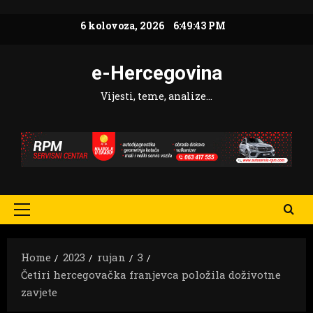
Skip
6 kolovoza, 2026
6:49:44 PM
to
content
e-Hercegovina
Vijesti, teme, analize…
Primary
Menu
Home
2023
rujan
3
Četiri hercegovačka franjevca položila doživotne
zavjete