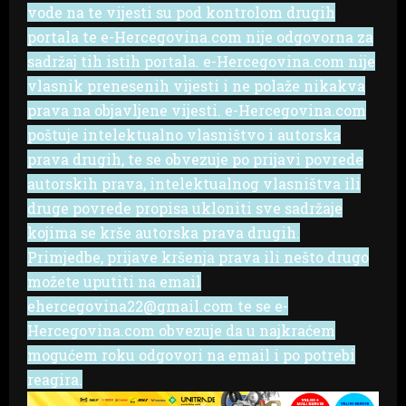
vode na te vijesti su pod kontrolom drugih
portala te e-Hercegovina.com nije odgovorna za
sadržaj tih istih portala. e-Hercegovina.com nije
vlasnik prenesenih vijesti i ne polaže nikakva
prava na objavljene vijesti. e-Hercegovina.com
poštuje intelektualno vlasništvo i autorska
prava drugih, te se obvezuje po prijavi povrede
autorskih prava, intelektualnog vlasništva ili
druge povrede propisa ukloniti sve sadržaje
kojima se krše autorska prava drugih.
Primjedbe, prijave kršenja prava ili nešto drugo
možete uputiti na email
ehercegovina22@gmail.com te se e-
Hercegovina.com obvezuje da u najkraćem
mogućem roku odgovori na email i po potrebi
reagira.