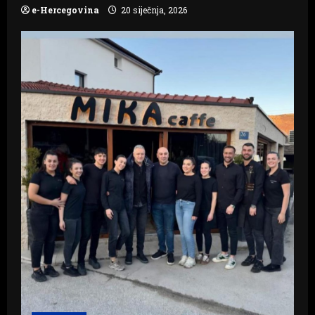
e-Hercegovina
20 siječnja, 2026
a
t
i
o
n