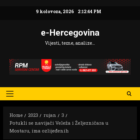
Skip
9 kolovoza, 2026
2:12:45 PM
to
content
e-Hercegovina
Vijesti, teme, analize…
Primary
Menu
Home
2023
rujan
3
Potukli se navijači Veleža i Željezničara u
Mostaru, ima ozlijeđenih