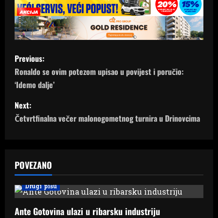
P
Previous:
o
Ronaldo se ovim potezom upisao u povijest i poručio:
‘Idemo dalje’
s
Next:
t
Četvrtfinalna večer malonogometnog turnira u Drinovcima
n
a
POVEZANO
v
Drugi pišu
i
Ante Gotovina ulazi u ribarsku industriju
g