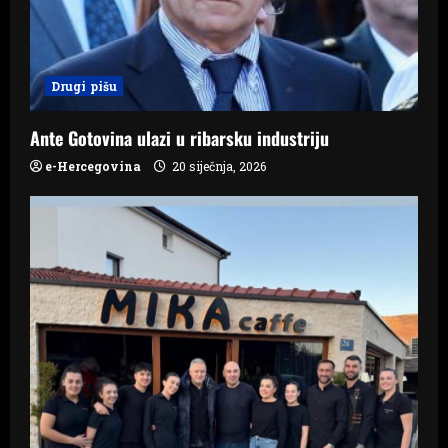
i
o
Drugi pišu
n
Ante Gotovina ulazi u ribarsku industriju
e-Hercegovina
20 siječnja, 2026