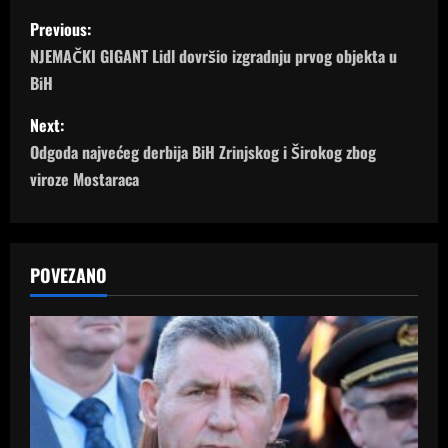
P
Previous:
o
NJEMAČKI GIGANT Lidl dovršio izgradnju prvog objekta u
BiH
s
Next:
t
Odgoda najvećeg derbija BiH Zrinjskog i Širokog zbog
n
viroze Mostaraca
a
v
POVEZANO
i
g
a
t