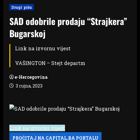
Drugi pišu
SAD odobrile prodaju “Strajkera”
Bugarskoj
Link na izvornu vijest
VAŠINGTON – Stejt departm
e-Hercegovina
3 rujna, 2023
Link na izvornu vijest