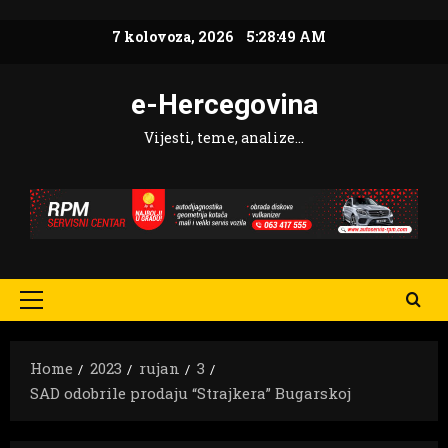
Skip
7 kolovoza, 2026
5:28:50 AM
to
content
e-Hercegovina
Vijesti, teme, analize…
Primary
Menu
Home
2023
rujan
3
SAD odobrile prodaju “Strajkera” Bugarskoj