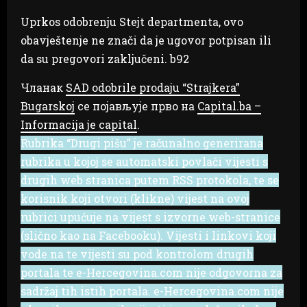
Uprkos odobrenju Stejt departmenta, ovo
obavještenje ne znači da je ugovor potpisan ili
da su pregovori zaključeni. b92
Чланак
SAD odobrile prodaju “Strajkera”
Bugarskoj
се појављује прво на
Capital.ba –
Informacija je capital
.
Rubrika “Drugi pišu” je računalno generirana
rubrika u kojoj se automatski povlači vijesti s
drugih web stranica putem RSS protokola, te se
korisnik koji otvori (klikne) vijest na ovoj
rubrici upućuje na vijest s izvorne web-stranice
(slično kao na Facebooku). Vijesti i linkovi koji
vode na te vijesti su pod kontrolom drugih
portala te e-Hercegovina.com nije odgovorna za
sadržaj tih istih portala. e-Hercegovina.com nije