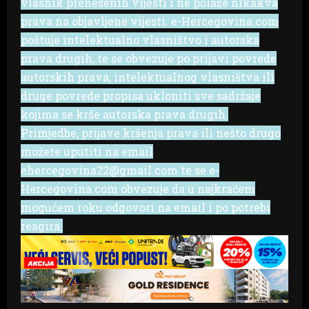
vlasnik prenesenih vijesti i ne polaže nikakva
prava na objavljene vijesti. e-Hercegovina.com
poštuje intelektualno vlasništvo i autorska
prava drugih, te se obvezuje po prijavi povrede
autorskih prava, intelektualnog vlasništva ili
druge povrede propisa ukloniti sve sadržaje
kojima se krše autorska prava drugih.
Primjedbe, prijave kršenja prava ili nešto drugo
možete uputiti na email
ehercegovina22@gmail.com te se e-
Hercegovina.com obvezuje da u najkraćem
mogućem roku odgovori na email i po potrebi
reagira.