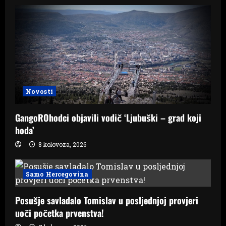
Novosti
GangoROhodci objavili vodič ‘Ljubuški – grad koji
hoda’
8 kolovoza, 2026
Samo Hercegovina
Posušje savladalo Tomislav u posljednjoj provjeri
uoči početka prvenstva!