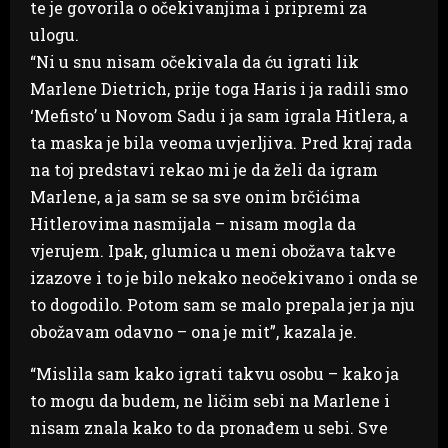
te je govorila o očekivanjima i pripremi za
ulogu.
“Ni u snu nisam očekivala da ću igrati lik
Marlene Dietrich, prije toga Haris i ja radili smo
‘Mefisto’ u Novom Sadu i ja sam igrala Hitlera, a
ta maska je bila veoma uvjerljiva. Pred kraj rada
na toj predstavi rekao mi je da želi da igram
Marlene, a ja sam se sa sve onim brčićima
Hitlerovima nasmijala – nisam mogla da
vjerujem. Ipak, glumica u meni obožava takve
izazove i to je bilo nekako neočekivano i onda se
to dogodilo. Potom sam se malo prepala jer ja nju
obožavam odavno – ona je mit”, kazala je.
“Mislila sam kako igrati takvu osobu – kako ja
to mogu da budem, ne ličim sebi na Marlene i
nisam znala kako to da pronađem u sebi. Sve