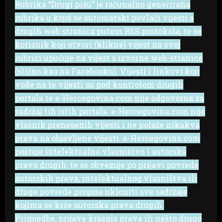
Rubrika “Drugi pišu” je računalno generirana
rubrika u kojoj se automatski povlači vijesti s
drugih web stranica putem RSS protokola, te se
korisnik koji otvori (klikne) vijest na ovoj
rubrici upućuje na vijest s izvorne web-stranice
(slično kao na Facebooku). Vijesti i linkovi koji
vode na te vijesti su pod kontrolom drugih
portala te e-Hercegovina.com nije odgovorna za
sadržaj tih istih portala. e-Hercegovina.com nije
vlasnik prenesenih vijesti i ne polaže nikakva
prava na objavljene vijesti. e-Hercegovina.com
poštuje intelektualno vlasništvo i autorska
prava drugih, te se obvezuje po prijavi povrede
autorskih prava, intelektualnog vlasništva ili
druge povrede propisa ukloniti sve sadržaje
kojima se krše autorska prava drugih.
Primjedbe, prijave kršenja prava ili nešto drugo