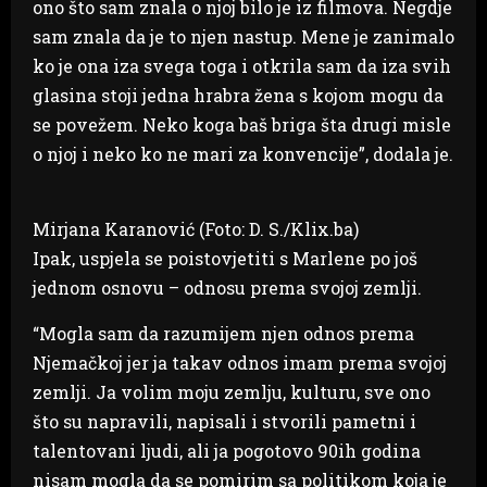
ono što sam znala o njoj bilo je iz filmova. Negdje
sam znala da je to njen nastup. Mene je zanimalo
ko je ona iza svega toga i otkrila sam da iza svih
glasina stoji jedna hrabra žena s kojom mogu da
se povežem. Neko koga baš briga šta drugi misle
o njoj i neko ko ne mari za konvencije”, dodala je.
Mirjana Karanović (Foto: D. S./Klix.ba)
Ipak, uspjela se poistovjetiti s Marlene po još
jednom osnovu – odnosu prema svojoj zemlji.
“Mogla sam da razumijem njen odnos prema
Njemačkoj jer ja takav odnos imam prema svojoj
zemlji. Ja volim moju zemlju, kulturu, sve ono
što su napravili, napisali i stvorili pametni i
talentovani ljudi, ali ja pogotovo 90ih godina
nisam mogla da se pomirim sa politikom koja je