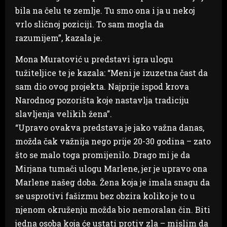
bila na čelu te zemlje. Tu smo ona i ja u nekoj
vrlo sličnoj poziciji. To sam mogla da
razumijem”, kazala je.
Mona Muratović u predstavi igra ulogu
tužiteljice te je kazala: “Meni je izuzetna čast da
sam dio ovog projekta. Najprije ispod krova
Narodnog pozorišta koje nastavlja tradiciju
slavljenja velikih žena”.
“Upravo ovakva predstava je jako važna danas,
možda čak važnija nego prije 20-30 godina – zato
što se malo toga promijenilo. Drago mi je da
Mirjana tumači ulogu Marlene, jer je upravo ona
Marlene našeg doba. Žena koja je imala snagu da
se usprotivi fašizmu bez obzira koliko je to u
njenom okruženju možda bio nemoralan čin. Biti
jedna osoba koja će ustati protiv zla – mislim da