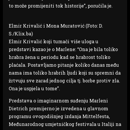
to može promijeniti tok historije”, poručila je.
Elmir Krivalić i Mona Muratović (Foto: D.
S./Klix.ba)
Elmir Krivalić koji tumači više uloga u
predstavi kazao je o Marlene: “Ona je bila toliko
hrabra žena u periodu kad se hrabrost toliko
plaćala. Postavljamo pitanje koliko danas među
nama ima toliko hrabrih ljudi koji su spremni da
žrtvuju sve zarad jednog cilja tj. borbe protiv zla.
Ona je uspjela u tome”.
Predstava o imaginarnom suđenju Marleni
Dietrich premijerno je izvedena u glavnom
programu ovogodišnjeg izdanja Mittelfesta,
Međunarodnog umjetničkog festivala u Italiji na