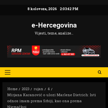
Skip
8 kolovoza, 2026
2:03:43 PM
to
content
e-Hercegovina
Vijesti, teme, analize…
Primary
Menu
Home
2023
rujan
4
Mirjana Karanović o ulozi Marlene Dietrich: Isti
odnos imam prema Srbiji, kao ona prema
Njemačkoj