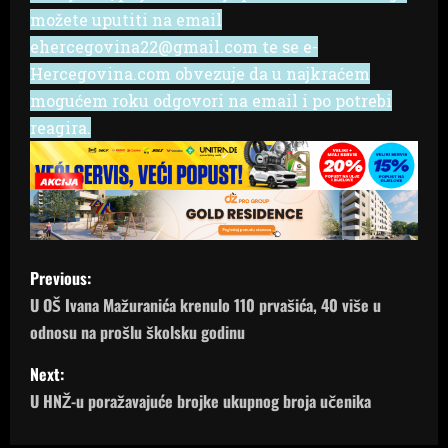
možete uputiti na email
ehercegovina22@gmail.com te se e-
Hercegovina.com obvezuje da u najkraćem
mogućem roku odgovori na email i po potrebi
reagira.
P
Previous:
o
U OŠ Ivana Mažuranića krenulo 110 prvašića, 40 više u
odnosu na prošlu školsku godinu
s
Next:
t
U HNŽ-u poražavajuće brojke ukupnog broja učenika
n