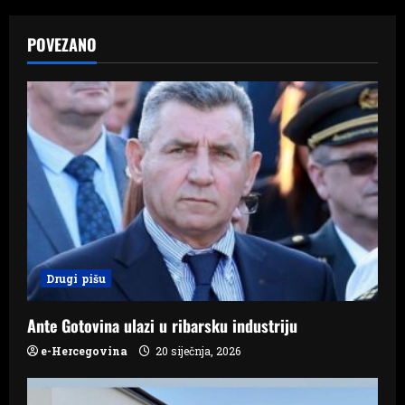
a
POVEZANO
v
i
g
a
t
i
Drugi pišu
o
n
Ante Gotovina ulazi u ribarsku industriju
e-Hercegovina
20 siječnja, 2026