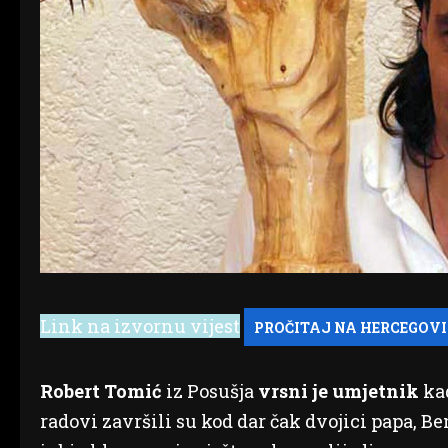
Link na izvornu vijest
Robert Tomić
iz Posušja
vrsni je umjetnik
kad
radovi završili su kod dar čak dvojici papa, B