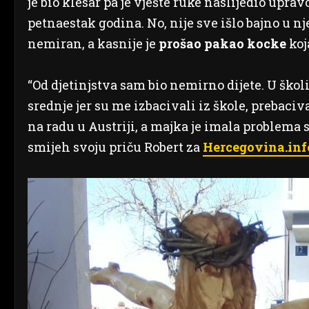
je bio klesar pa je vješte ruke naslijedio uprav
petnaestak godina. No, nije sve išlo bajno u nj
nemiran, a kasnije je
prošao pakao kocke
koj
“Od djetinjstva sam bio nemirno dijete. U ško
srednje jer su me izbacivali iz škole, prebaciva
na radu u Austriji, a majka je imala problema s
smijeh svoju priču Robert za
Hercegovina.inf