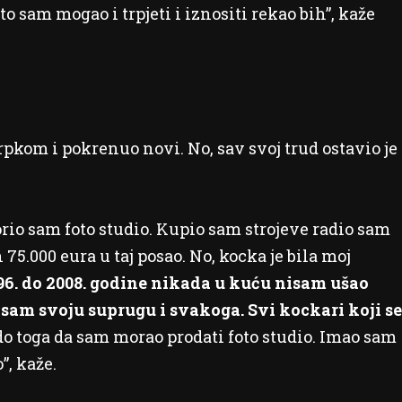
o sam mogao i trpjeti i iznositi rekao bih”, kaže
rpkom i pokrenuo novi. No, sav svoj trud ostavio je
rio sam foto studio. Kupio sam strojeve radio sam
75.000 eura u taj posao. No, kocka je bila moj
996. do 2008. godine nikada u kuću nisam ušao
 sam svoju suprugu i svakoga. Svi kockari koji se
do toga da sam morao prodati foto studio. Imao sam
”, kaže.