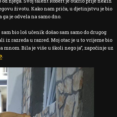
o od njega. Svoj talent Robert je otkrio prije nekih
egovu životu. Kako nam priča, u djetinjstvu je bio
a ga je odvela na samo dno.
li sam bio loš učenik došao sam samo do drugog
li iz razreda u razred. Moj otac je u to vrijeme bio
a mnom. Bila je više u školi nego ja”, započinje uz
o
.