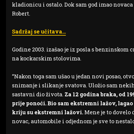
kladionicu i ostalo. Dok sam god imao novaca t
Robert.
Sadržaj se učitava…
Godine 2003. izašao je iz posla s benzinskom c
na kockarskim stolovima.
“Nakon toga sam ušao u jedan novi posao, otvo
snimanje i slikanje svatova. Uložio sam nekih 
sastavni dio života.
Za 12 godina braka, od 1
prije ponoći. Bio sam ekstremni lažov, lagao
kriju su ekstremni lažovi.
Mene je to dovelo 
novac, automobile i odjednom je sve to nestalo