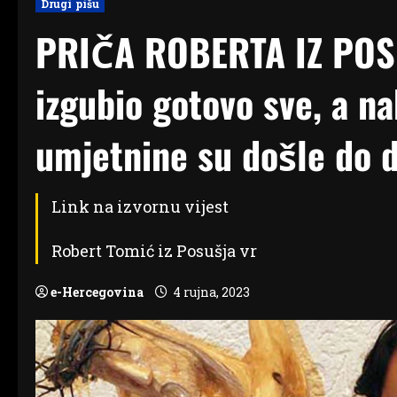
Drugi pišu
PRIČA ROBERTA IZ POSU
izgubio gotovo sve, a n
umjetnine su došle do d
Link na izvornu vijest
Robert Tomić iz Posušja vr
e-Hercegovina
4 rujna, 2023