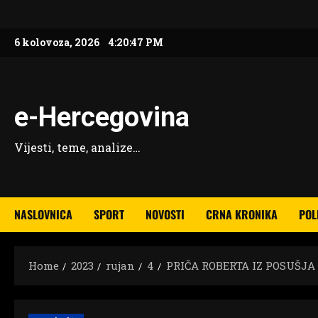
Skip
to
6 kolovoza, 2026
4:20:49 PM
content
e-Hercegovina
Vijesti, teme, analize…
NASLOVNICA
SPORT
NOVOSTI
CRNA KRONIKA
POL
Home
2023
rujan
4
PRIČA ROBERTA IZ POSUŠJA Zb