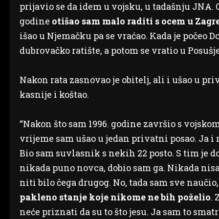
prijavio se da idem u vojsku, u tadašnju JNA. 
godine
otišao sam malo raditi s ocem u Zagr
išao u Njemačku pa se vraćao. Kada je počeo D
dubrovačko ratište, a potom se vratio u Posušje
Nakon rata zasnovao je obitelj, ali i ušao u priva
kasnije i koštao.
“Nakon što sam 1996. godine završio s vojskom
vrijeme sam ušao u jedan privatni posao. Ja i 
Bio sam suvlasnik s nekih 22 posto. S tim je d
nikada puno novca, dobio sam ga. Nikada nis
niti bilo čega drugog. No, tada sam sve naučio
pakleno stanje koje nikome ne bih poželio
.
neće priznati da su to što jesu. Ja sam to smat