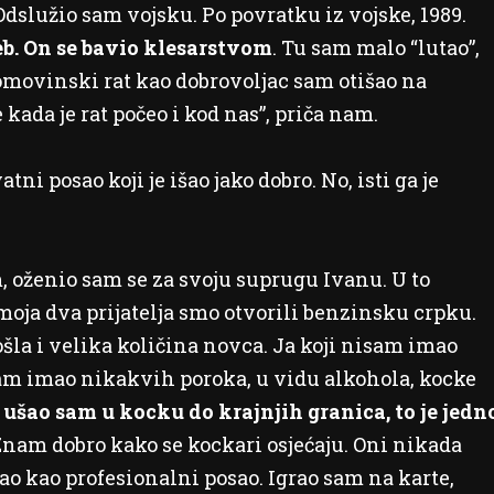
Odslužio sam vojsku. Po povratku iz vojske, 1989.
eb. On se bavio klesarstvom
. Tu sam malo “lutao”,
omovinski rat kao dobrovoljac sam otišao na
 kada je rat počeo i kod nas”, priča nam.
tni posao koji je išao jako dobro. No, isti ga je
, oženio sam se za svoju suprugu Ivanu. U to
moja dva prijatelja smo otvorili benzinsku crpku.
ošla i velika količina novca. Ja koji nisam imao
am imao nikakvih poroka, u vidu alkohola, kocke
,
ušao sam u kocku do krajnjih granica, to je jedn
 Znam dobro kako se kockari osjećaju. Oni nikada
rao kao profesionalni posao. Igrao sam na karte,