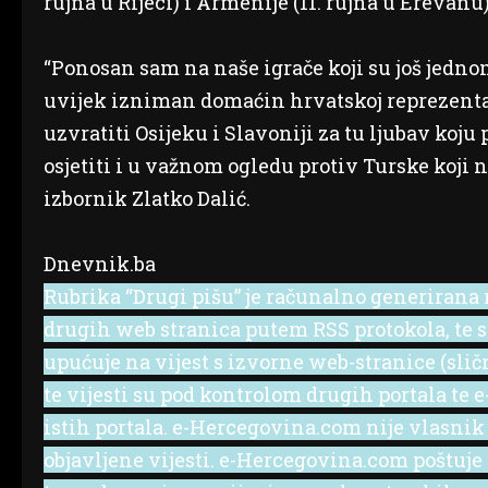
rujna u Rijeci) i Armenije (11. rujna u Erevanu)
“Ponosan sam na naše igrače koji su još jednom
uvijek izniman domaćin hrvatskoj reprezentac
uzvratiti Osijeku i Slavoniji za tu ljubav ko
osjetiti i u važnom ogledu protiv Turske koji
izbornik Zlatko Dalić.
Dnevnik.ba
Rubrika “Drugi pišu” je računalno generirana r
drugih web stranica putem RSS protokola, te se 
upućuje na vijest s izvorne web-stranice (slič
te vijesti su pod kontrolom drugih portala te
istih portala. e-Hercegovina.com nije vlasnik
objavljene vijesti. e-Hercegovina.com poštuje