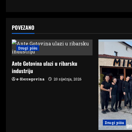
t
n
POVEZANO
a
v
Drugi pišu
i
Ante Gotovina ulazi u ribarsku
g
industriju
e-Hercegovina
20 siječnja, 2026
a
t
i
o
Drugi pišu