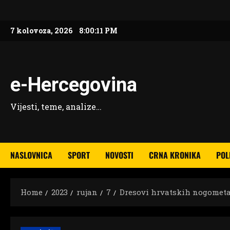
Skip
to
7 kolovoza, 2026
8:00:13 PM
content
e-Hercegovina
Vijesti, teme, analize…
NASLOVNICA
SPORT
NOVOSTI
CRNA KRONIKA
POL
Home
2023
rujan
7
Dresovi hrvatskih nogometa