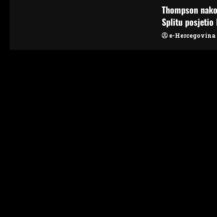
n
Thompson nako
Splitu posjetio 
e-Hercegovina