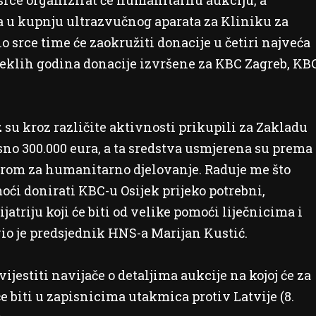
rce organizirat će humanitarnu aukciju, a
a u kupnju ultrazvučnog aparata za Kliniku za
o srce time će zaokružiti donacije u četiri najveća
teklih godina donacije izvršene za KBC Zagreb, KB
z su kroz različite aktivnosti prikupili za Zakladu
no 300.000 eura, a ta sredstva usmjerena su prema
irom za humanitarno djelovanje. Raduje me što
ći donirati KBC-u Osijek prijeko potrebni,
atriju koji će biti od velike pomoći liječnicima i
vio je predsjednik HNS-a Marijan Kustić.
estiti navijače o detaljima aukcije na kojoj će za
će biti u zapisnicima utakmica protiv Latvije (8.