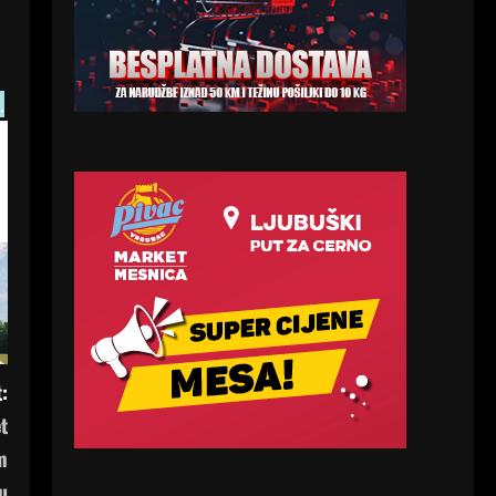
.
:
t
m
u