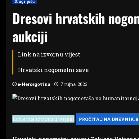
Drugi pišu
Dresovi hrvatskih nogo
aukciji
Link na izvornu vijest
Hrvatski nogometni save
e-Hercegovina
7 rujna, 2023
Link na izvornu vijest