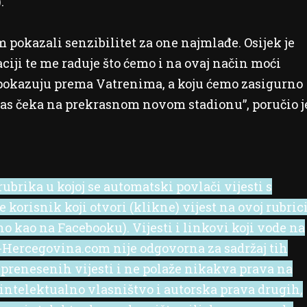
.
 pokazali senzibilitet za one najmlađe. Osijek je
iji te me raduje što ćemo i na ovaj način moći
ju pokazuju prema Vatrenima, a koju ćemo zasigurno
 nas čeka na prekrasnom novom stadionu”, poručio j
ubrika u kojoj se automatski povlači vijesti s
korisnik koji otvori (klikne) vijest na ovoj rubric
no kao na Facebooku). Vijesti i linkovi koji vode na
 e-Hercegovina.com nije odgovorna za sadržaj tih
 prenesenih vijesti i ne polaže nikakva prava na
 intelektualno vlasništvo i autorska prava drugih,