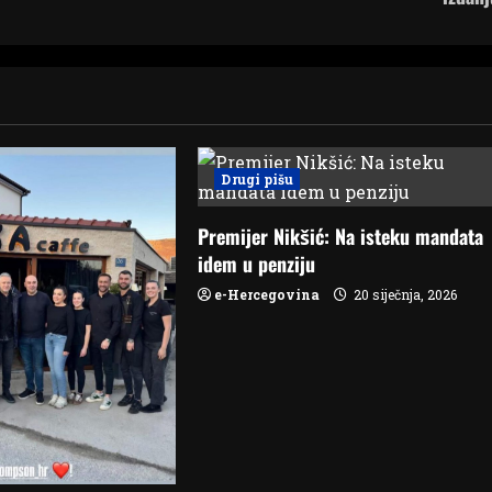
Drugi pišu
Premijer Nikšić: Na isteku mandata
idem u penziju
e-Hercegovina
20 siječnja, 2026