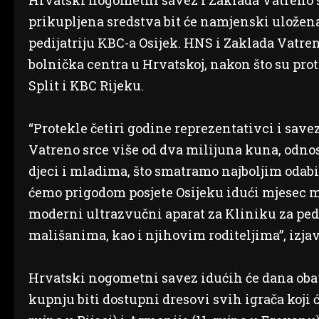
Hrvatski nogometni savez i Zaklada Vatreno s
prikupljena sredstva bit će namjenski uložen
pedijatriju KBC-a Osijek. HNS i Zaklada Vatren
bolnička centra u Hrvatskoj, nakon što su pro
Split i KBC Rijeku.
“Protekle četiri godine reprezentativci i save
Vatreno srce više od dva milijuna kuna, odnos
djeci i mladima, što smatramo najboljim odab
ćemo prigodom posjete Osijeku idući mjesec mo
moderni ultrazvučni aparat za Kliniku za pedij
mališanima, kao i njihovim roditeljima”, izja
Hrvatski nogometni savez idućih će dana obavij
kupnju biti dostupni dresovi svih igrača koji 