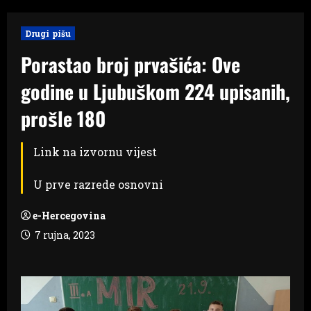
Drugi pišu
Porastao broj prvašića: Ove
godine u Ljubuškom 224 upisanih,
prošle 180
Link na izvornu vijest
U prve razrede osnovni
e-Hercegovina
7 rujna, 2023