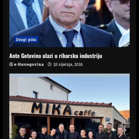
a
t
i
Drugi pišu
o
n
Ante Gotovina ulazi u ribarsku industriju
e-Hercegovina
20 siječnja, 2026