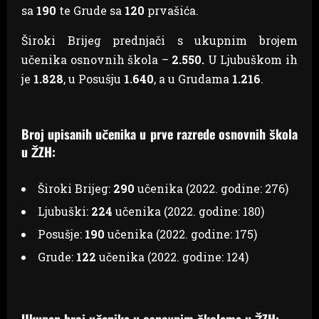
sa
190
te Grude sa
120
prvašića.
Široki Brijeg prednjači s ukupnim brojem
učenika osnovnih škola –
2.550.
U Ljubuškom ih
je
1.828
, u Posušju
1.640
, a u Grudama
1.216
.
Broj upisanih učenika u prve razrede osnovnih škola
u ŽZH:
Široki Brijeg:
290
učenika (2022. godine: 276)
Ljubuški:
224
učenika (2022. godine: 180)
Posušje:
190
učenika (2022. godine: 175)
Grude:
122
učenika (2022. godine: 124)
Ukupan broj učenika u osnovnim školama u ŽZH: