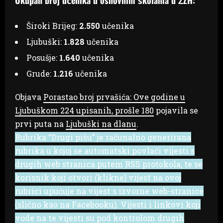
Široki Brijeg:
2.550
učenika
Ljubuški:
1.828
učenika
Posušje:
1.640
učenika
Grude:
1.216
učenika
Objava
Porastao broj prvašića: Ove godine u
Ljubuškom 224 upisanih, prošle 180
pojavila se
prvi puta na
Ljubuški na dlanu
.
Rubrika “Drugi pišu” je računalno generirana
rubrika u kojoj se automatski povlači vijesti s
drugih web stranica putem RSS protokola, te se
korisnik koji otvori (klikne) vijest na ovoj
rubrici upućuje na vijest s izvorne web-stranice
(slično kao na Facebooku). Vijesti i linkovi koji
vode na te vijesti su pod kontrolom drugih