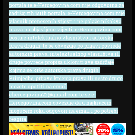
portala te e-Hercegovina.com nije odgovorna za
sadržaj tih istih portala. e-Hercegovina.com nije
vlasnik prenesenih vijesti i ne polaže nikakva
prava na objavljene vijesti. e-Hercegovina.com
poštuje intelektualno vlasništvo i autorska
prava drugih, te se obvezuje po prijavi povrede
autorskih prava, intelektualnog vlasništva ili
druge povrede propisa ukloniti sve sadržaje
kojima se krše autorska prava drugih.
Primjedbe, prijave kršenja prava ili nešto drugo
možete uputiti na email
ehercegovina22@gmail.com te se e-
Hercegovina.com obvezuje da u najkraćem
mogućem roku odgovori na email i po potrebi
reagira.