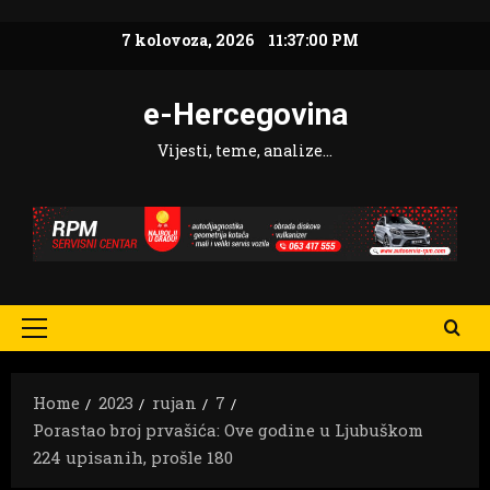
Skip
7 kolovoza, 2026
11:37:01 PM
to
content
e-Hercegovina
Vijesti, teme, analize…
Primary
Menu
Home
2023
rujan
7
Porastao broj prvašića: Ove godine u Ljubuškom
224 upisanih, prošle 180