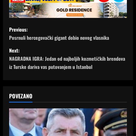
P
Previous:
o
Posrnuli hercegovački gigant dobio novog vlasnika
s
Next:
NAGRADNA IGRA: Jedan od najboljih kozmetičkih brendova
t
iz Turske dariva vas putovanjem u Istanbul
n
a
POVEZANO
v
i
g