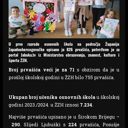
U prve razrede osnovnih škola na području Županije
Zapadnohercegovačke upisano je 826 prvašića, potvrđeno je za
portal Jabuka.tv iz Ministarstva obrazovanja, znanost, kulture i
športa ŽZH.
Broj prvašića veći je za 71
s obzirom da je u
prošloj školskoj godini u ŽZH bilo 755 prvašića.
Ukupan broj učenika
osnovnih škola
u školskoj
godini 2023./2024. u ŽZH iznosi
7.234
.
Najviše prvašića upisano je u Širokom Brijegu –
290
. Slijedi Ljubuški s
224
prvašića, Posušje