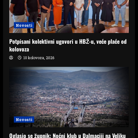
Novosti
Potpisani kolektivni ugovori u HBŽ-u, veće plaće od
kolovoza
10 kolovoza, 2026
Novosti
Oglasio se župnik: Noćni klub u Dalmaciji na Veliku