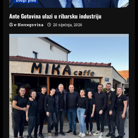
i
o
Ante Gotovina ulazi u ribarsku industriju
n
e-Hercegovina
20 siječnja, 2026