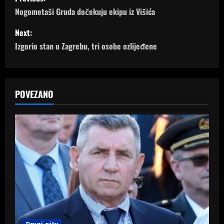
o
Nogometaši Gruda dočekuju ekipu iz Višića
s
Next:
Izgorio stan u Zagrebu, tri osobe ozlijeđene
t
n
a
POVEZANO
v
i
g
a
t
Drugi pišu