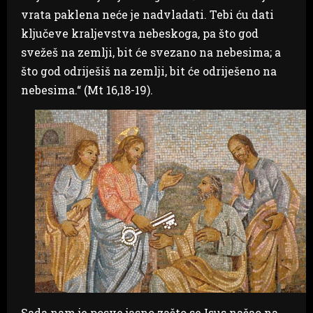
vrata paklena neće je nadvladati. Tebi ću dati
ključeve kraljevstva nebeskoga, pa što god
svežeš na zemlji, bit će svezano na nebesima; a
što god odriješiš na zemlji, bit će odriješeno na
nebesima.“ (Mt 16,18-19).
Sada nam je posve jasno zašto se Isus našao na