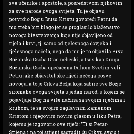
sve učenike i apostole, a posredstvom njihovim
za sve narode ovoga svijeta. Tu je objavu
potvrdio Bog u Isusu Kristu govoreći Petru da
mu treba biti blago jer se proglasilo blaženstvo
novoga bivstvovanja koje nije objavljeno od
tijela i krvi, tj. samo od tjelesnoga čovjeka i
tjelesnoga načela, nego da mu je to objavila Prva
Božanska Osoba Otac nebeski, a Isus kao Druga
Božanska Osoba opečaćena Duhom Svetim veli
Petru jake objaviteljske riječi nečega posve
novoga, a to je Crkva Božja koja sabire sve Božje
siromahe ovoga svijeta u jedan narod, u kojem se
pojavljuje Bog na više načina sa svojim riječima i
kruhom, te sa svojim zaglavnim kamenom
Kristom i njegovim novim glasom u liku Petra,
kojemu je izgovorio ove riječi: “Ti si Petar-
Stijena i na toj stijeni sagradit ću Crkvu svoju i