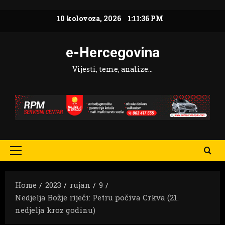
Skip
10 kolovoza, 2026
1:11:37 PM
to
content
e-Hercegovina
Vijesti, teme, analize…
Primary
Menu
Home
2023
rujan
9
Nedjelja Božje riječi: Petru počiva Crkva (21.
nedjelja kroz godinu)