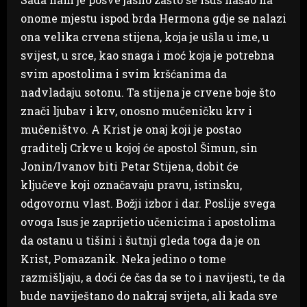
onome mjestu ispod brda Hermona gdje se nalazi
ona velika crvena stijena, koja je ušla u ime, u
svijest, u srce, kao snaga i moć koja je potrebna
svim apostolima i svim kršćanima da
nadvladaju sotonu. Ta stijena je crvene boje što
znači ljubav i krv, onosno mučeničku krv i
mučeništvo. A Krist je onaj koji je postao
graditelj Crkve u kojoj će apostol Šimun, sin
Jonin/Ivanov biti Petar Stijena, dobit će
ključeve koji označavaju pravu, istinsku,
odgovornu vlast. Božji izbor i dar. Poslije svega
ovoga Isus je zaprijetio učenicima i apostolima
da ostanu u tišini i šutnji gleda toga da je on
Krist, Pomazanik. Neka jedino o tome
razmišljaju, a doći će čas da se to i navijesti, te da
bude naviještano do nakraj svijeta, ali kada sve