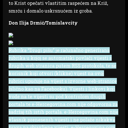
to Krist opečati vlastitim raspećem na Križ,
smrću i domalo uskrsnućem iz groba.
Don Ilija Drmić/Tomislavcity
Rubrika “Drugi pišu” je računalno generirana
rubrika u kojoj se automatski povlači vijesti s
drugih web stranica putem RSS protokola, te se
korisnik koji otvori (klikne) vijest na ovoj
rubrici upućuje na vijest s izvorne web-stranice
(slično kao na Facebooku). Vijesti i linkovi koji
vode na te vijesti su pod kontrolom drugih
portala te e-Hercegovina.com nije odgovorna za
sadržaj tih istih portala. e-Hercegovina.com nije
vlasnik prenesenih vijesti i ne polaže nikakva
prava na objavljene vijesti. e-Hercegovina.com