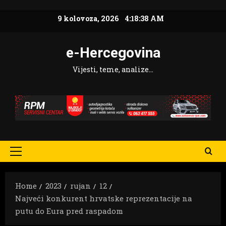
Skip
9 kolovoza, 2026
4:18:39 AM
to
content
e-Hercegovina
Vijesti, teme, analize…
Primary
Menu
Home
2023
rujan
12
Najveći konkurent hrvatske reprezentacije na
putu do Eura pred raspadom