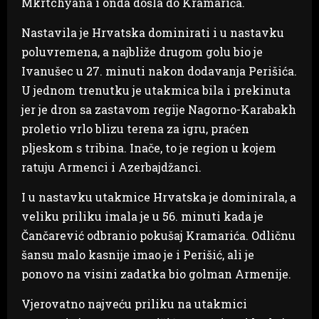
Mkrtchyana i onda došla do Kramarića.
Nastavila je Hrvatska dominirati i u nastavku
poluvremena, a najbliže drugom golu bio je
Ivanušec u 27. minuti nakon dodavanja Perišića.
U jednom trenutku je utakmica bila i prekinuta
jer je dron sa zastavom regije Nagorno-Karabakh
proletio vrlo blizu terena za igru, praćen
pljeskom s tribina. Inače, to je region u kojem
ratuju Armenci i Azerbajdžanci.
I u nastavku utakmice Hrvatska je dominirala, a
veliku priliku imala je u 56. minuti kada je
Čančarević odbranio pokušaj Kramarića. Odličnu
šansu malo kasnije imao je i Perišić, ali je
ponovo na visini zadatka bio golman Armenije.
Vjerovatno najveću priliku na utakmici