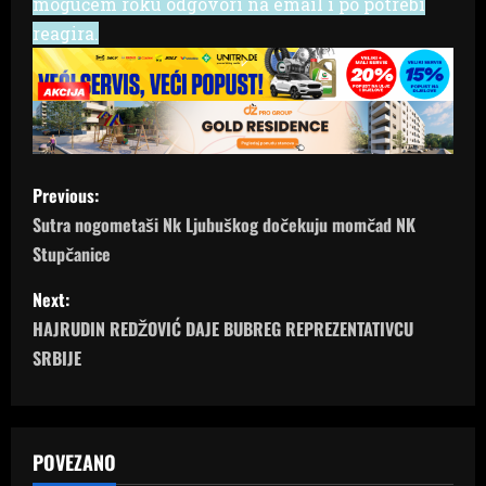
mogućem roku odgovori na email i po potrebi
reagira.
P
Previous:
o
Sutra nogometaši Nk Ljubuškog dočekuju momčad NK
Stupčanice
s
Next:
t
HAJRUDIN REDŽOVIĆ DAJE BUBREG REPREZENTATIVCU
n
SRBIJE
a
v
POVEZANO