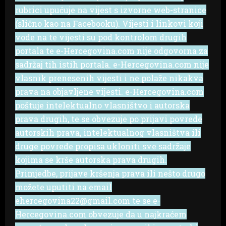
rubrici upućuje na vijest s izvorne web-stranice
(slično kao na Facebooku). Vijesti i linkovi koji
vode na te vijesti su pod kontrolom drugih
portala te e-Hercegovina.com nije odgovorna za
sadržaj tih istih portala. e-Hercegovina.com nije
vlasnik prenesenih vijesti i ne polaže nikakva
prava na objavljene vijesti. e-Hercegovina.com
poštuje intelektualno vlasništvo i autorska
prava drugih, te se obvezuje po prijavi povrede
autorskih prava, intelektualnog vlasništva ili
druge povrede propisa ukloniti sve sadržaje
kojima se krše autorska prava drugih.
Primjedbe, prijave kršenja prava ili nešto drugo
možete uputiti na email
ehercegovina22@gmail.com te se e-
Hercegovina.com obvezuje da u najkraćem