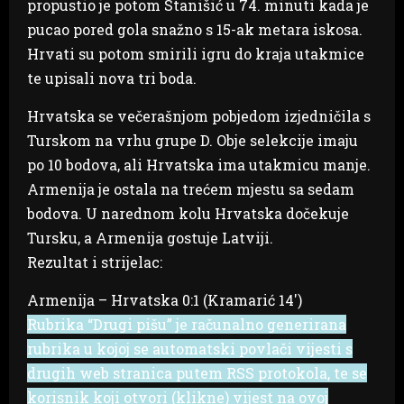
propustio je potom Stanišić u 74. minuti kada je
pucao pored gola snažno s 15-ak metara iskosa.
Hrvati su potom smirili igru do kraja utakmice
te upisali nova tri boda.
Hrvatska se večerašnjom pobjedom izjedničila s
Turskom na vrhu grupe D. Obje selekcije imaju
po 10 bodova, ali Hrvatska ima utakmicu manje.
Armenija je ostala na trećem mjestu sa sedam
bodova. U narednom kolu Hrvatska dočekuje
Tursku, a Armenija gostuje Latviji.
Rezultat i strijelac:
Armenija – Hrvatska 0:1 (Kramarić 14′)
Rubrika “Drugi pišu” je računalno generirana
rubrika u kojoj se automatski povlači vijesti s
drugih web stranica putem RSS protokola, te se
korisnik koji otvori (klikne) vijest na ovoj