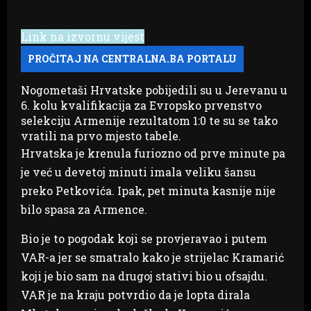
Link na izvornu vijest
Nogometaši Hrvatske pobijedili su u Jerevanu u
6. kolu kvalifikacija za Evropsko prvenstvo
selekciju Armenije rezultatom 1:0 te su se tako
vratili na prvo mjesto tabele.
Hrvatska je krenula furiozno od prve minute pa
je već u devetoj minuti imala veliku šansu
preko Petkovića. Ipak, pet minuta kasnije nije
bilo spasa za Armence.
Bio je to pogodak koji se provjeravao i putem
VAR-a jer se smatralo kako je strijelac Kramarić
koji je bio sam na drugoj stativi bio u ofsajdu.
VAR je na kraju potvrdio da je lopta dirala