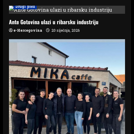
i
Drugi pišu
g
Ante Gotovina ulazi u ribarsku industriju
a
e-Hercegovina
20 siječnja, 2026
t
i
o
n