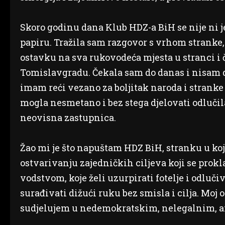
Skoro godinu dana Klub HDZ-a BiH se nije ni j
papiru. Tražila sam razgovor s vrhom stranke, 
ostavku na sva rukovodeća mjesta u stranci i č
Tomislavgradu. Čekala sam do danas i nisam do
imam reći vezano za boljitak naroda i stranke 
mogla nesmetano i bez stega djelovati odlučil
neovisna zastupnica.
Žao mi je što napuštam HDZ BiH, stranku u ko
ostvarivanju zajedničkih ciljeva koji se prok
vodstvom, koje želi uzurpirati fotelje i odlu
surađivati dižući ruku bez smisla i cilja. Moj
sudjelujem u nedemokratskim, nelegalnim, a