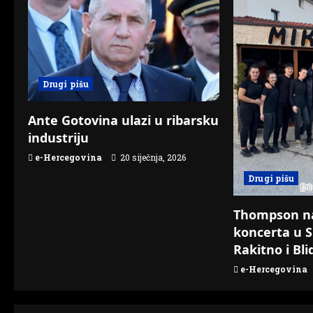
v
i
g
Drugi pišu
a
Ante Gotovina ulazi u ribarsku
t
industriju
e-Hercegovina
20 siječnja, 2026
i
Drugi pišu
o
Thompson n
n
koncerta u S
Rakitno i Bli
e-Hercegovina