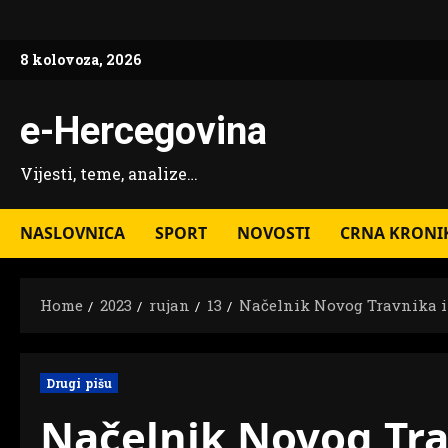
Skip
to
8 kolovoza, 2026
content
e-Hercegovina
Vijesti, teme, analize…
NASLOVNICA
SPORT
NOVOSTI
CRNA KRONI
Home
2023
rujan
13
Načelnik Novog Travnika i
Drugi pišu
Načelnik Novog Tra