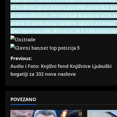
te se obvezuje po prijavi povrede autorskih p
propisa ukloniti sve sadržaje kojima se krše a
prava ili nešto drugo možete uputiti na emai
Hercegovina.com obvezuje da u najkraćem mog
P
Previous:
Audio i Foto: Knjižni fond Knjižnice Ljubuški
o
bogatiji za 332 nova naslova
s
t
POVEZANO
n
a