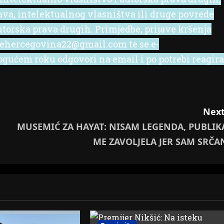
rava, intelektualnog vlasništva ili druge povrede
utorska prava drugih. Primjedbe, prijave kršenja
l ehercegovina22@gmail.com te se e-
ućem roku odgovori na email i po potrebi reagira
Next
MUSEMIĆ ZA HAYAT: NISAM LEGENDA, PUBLIK
ME ZAVOLJELA JER SAM SRČA