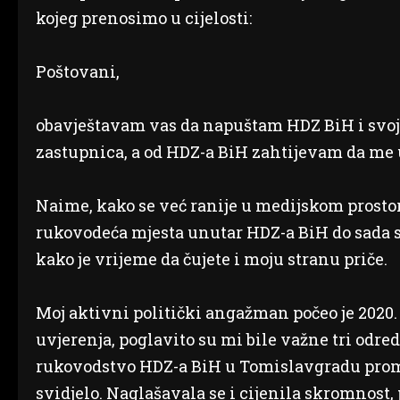
kojeg prenosimo u cijelosti:
Poštovani,
obavještavam vas da napuštam HDZ BiH i svoj
zastupnica, a od HDZ-a BiH zahtijevam da me 
Naime, kako se već ranije u medijskom prostor
rukovodeća mjesta unutar HDZ-a BiH do sada 
kako je vrijeme da čujete i moju stranu priče.
Moj aktivni politički angažman počeo je 2020. 
uvjerenja, poglavito su mi bile važne tri odred
rukovodstvo HDZ-a BiH u Tomislavgradu proma
svidjelo. Naglašavala se i cijenila skromnost, p