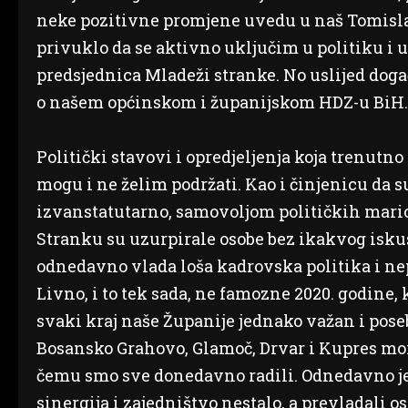
neke pozitivne promjene uvedu u naš Tomisla
privuklo da se aktivno uključim u politiku i
predsjednica Mladeži stranke. No uslijed doga
o našem općinskom i županijskom HDZ-u BiH.
Politički stavovi i opredjeljenja koja trenut
mogu i ne želim podržati. Kao i činjenicu da 
izvanstatutarno, samovoljom političkih mario
Stranku su uzurpirale osobe bez ikakvog iskus
odnedavno vlada loša kadrovska politika i nep
Livno, i to tek sada, ne famozne 2020. godine,
svaki kraj naše Županije jednako važan i pose
Bosansko Grahovo, Glamoč, Drvar i Kupres moraj
čemu smo sve donedavno radili. Odnedavno je
sinergija i zajedništvo nestalo, a prevladali o