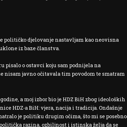
e političko djelovanje nastavljam kao neovisna
uklone iz baze članstva.
u pisalo o ostavci koju sam podnijela na
se nisam javno očitavala tim povodom te smatram
godine, a moj izbor bio je HDZ BiH zbog ideoloških
nice HDZ-a BiH: vjera, nacija i tradicija. Ondašnje
tralo je politiku drugim očima, što mi se posebno
olitička razina, ozbiljnost i istinska želja da se