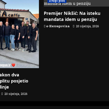
Drugi pišu
Premijer Nikšić: Na isteku
mandata idem u penziju
e-Hercegovina
20 siječnja, 2026
akon dva
plitu posjetio
dinje
20 siječnja, 2026