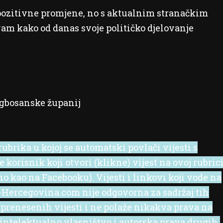
 pozitivne promjene, no s aktualnim stranačkim
am kako od danas svoje političko djelovanje
egbosanske županij
ubrika u kojoj se automatski povlači vijesti s
korisnik koji otvori (klikne) vijest na ovoj rubric
no kao na Facebooku). Vijesti i linkovi koji vode na
 e-Hercegovina.com nije odgovorna za sadržaj tih
 prenesenih vijesti i ne polaže nikakva prava na
 intelektualno vlasništvo i autorska prava drugih,