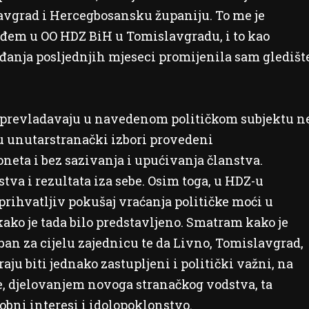
vgrad i Hercegbosansku županiju. To me je
 uđem u OO HDZ BiH u Tomislavgradu, i to kao
đanja posljednjih mjeseci promijenila sam gledišt
no prevladavaju u navedenom političkom subjektu n
su unutarstranački izbori provedeni
neta i bez sazivanja i upućivanja članstva.
tva i rezultata iza sebe. Osim toga, u HDZ-u
rihvatljiv pokušaj vraćanja političke moći u
 kako je tada bilo predstavljeno. Smatram kako je
ban za cijelu zajednicu te da Livno, Tomislavgrad,
u biti jednako zastupljeni i politički važni, na
, djelovanjem novoga stranačkog vodstva, ta
sobni interesi i idolopoklonstvo.