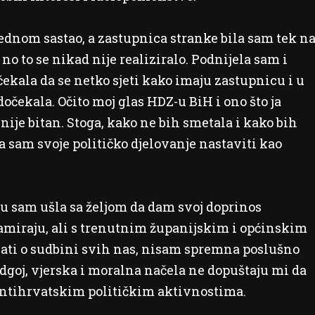
ednom sastao, a zastupnica stranke bila sam tek n
no to se nikad nije realiziralo. Podnijela sam i
ekala da se netko sjeti kako imaju zastupnicu i u
čekala. Očito moj glas HDZ-u BiH i ono što ja
nije bitan. Stoga, kako ne bih smetala i kako bih
a sam svoje političko djelovanje nastaviti kao
ju sam ušla sa željom da dam svoj doprinos
lamiraju, ali s trenutnim županijskim i općinskim
čivati o sudbini svih nas, nisam spremna poslušno
 odgoj, vjerska i moralna načela ne dopuštaju mi da
ntihrvatskim političkim aktivnostima.