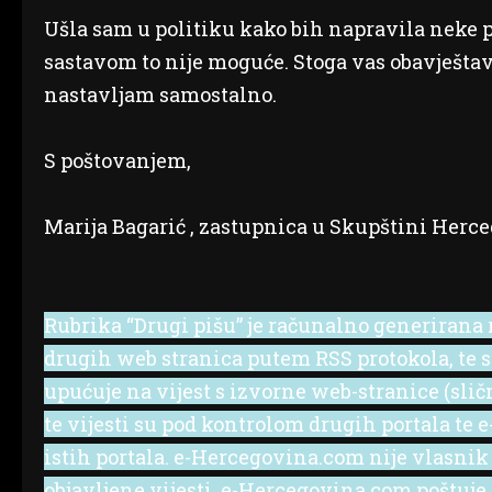
Ušla sam u politiku kako bih napravila neke
sastavom to nije moguće. Stoga vas obavještav
nastavljam samostalno.
S poštovanjem,
Marija Bagarić , zastupnica u Skupštini Herc
Rubrika “Drugi pišu” je računalno generirana r
drugih web stranica putem RSS protokola, te se 
upućuje na vijest s izvorne web-stranice (slič
te vijesti su pod kontrolom drugih portala te
istih portala. e-Hercegovina.com nije vlasnik
objavljene vijesti. e-Hercegovina.com poštuje