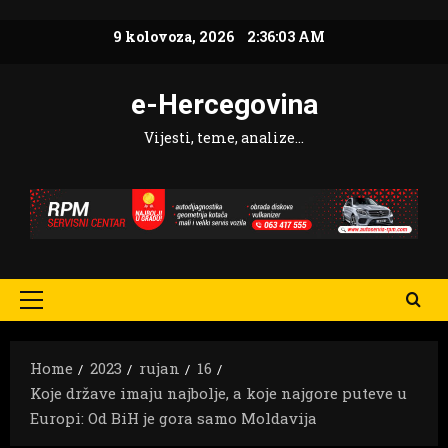
Skip
9 kolovoza, 2026
2:36:04 AM
to
content
e-Hercegovina
Vijesti, teme, analize…
Primary
Menu
Home
2023
rujan
16
Koje države imaju najbolje, a koje najgore puteve u
Europi: Od BiH je gora samo Moldavija