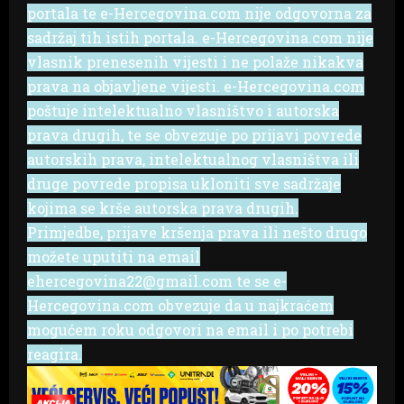
portala te e-Hercegovina.com nije odgovorna za
sadržaj tih istih portala. e-Hercegovina.com nije
vlasnik prenesenih vijesti i ne polaže nikakva
prava na objavljene vijesti. e-Hercegovina.com
poštuje intelektualno vlasništvo i autorska
prava drugih, te se obvezuje po prijavi povrede
autorskih prava, intelektualnog vlasništva ili
druge povrede propisa ukloniti sve sadržaje
kojima se krše autorska prava drugih.
Primjedbe, prijave kršenja prava ili nešto drugo
možete uputiti na email
ehercegovina22@gmail.com te se e-
Hercegovina.com obvezuje da u najkraćem
mogućem roku odgovori na email i po potrebi
reagira.