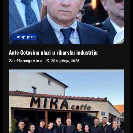
a
t
i
Drugi pišu
o
n
Ante Gotovina ulazi u ribarsku industriju
e-Hercegovina
20 siječnja, 2026