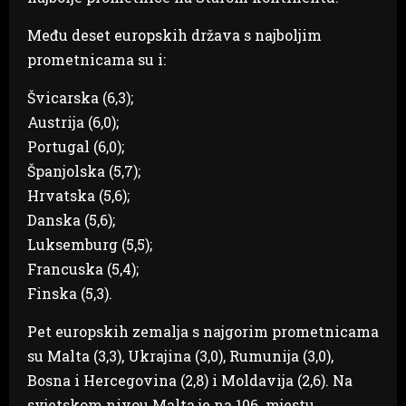
Među deset europskih država s najboljim
prometnicama su i:
Švicarska (6,3);
Austrija (6,0);
Portugal (6,0);
Španjolska (5,7);
Hrvatska (5,6);
Danska (5,6);
Luksemburg (5,5);
Francuska (5,4);
Finska (5,3).
Pet europskih zemalja s najgorim prometnicama
su Malta (3,3), Ukrajina (3,0), Rumunija (3,0),
Bosna i Hercegovina (2,8) i Moldavija (2,6). Na
svjetskom nivou Malta je na 106. mjestu,