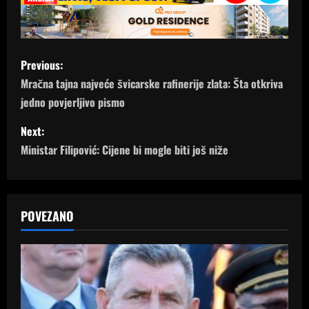
P
Previous:
o
Mračna tajna najveće švicarske rafinerije zlata: Šta otkriva
jedno povjerljivo pismo
s
Next:
t
Ministar Filipović: Cijene bi mogle biti još niže
n
a
POVEZANO
v
i
g