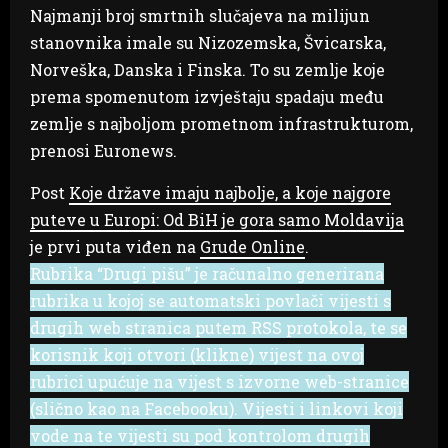
Najmanji broj smrtnih slučajeva na milijun
stanovnika imale su Nizozemska, Švicarska,
Norveška, Danska i Finska. To su zemlje koje
prema spomenutom izvještaju spadaju među
zemlje s najboljom prometnom infrastrukturom,
prenosi Euronews.
Post
Koje države imaju najbolje, a koje najgore
puteve u Europi: Od BiH je gora samo Moldavija
je prvi puta viđen na
Grude Online
.
Rubrika “Drugi pišu” je računalno generirana
rubrika u kojoj se automatski povlači vijesti s
drugih web stranica putem RSS protokola, te se
korisnik koji otvori (klikne) vijest na ovoj
rubrici upućuje na vijest s izvorne web-stranice
(slično kao na Facebooku). Vijesti i linkovi koji
vode na te vijesti su pod kontrolom drugih