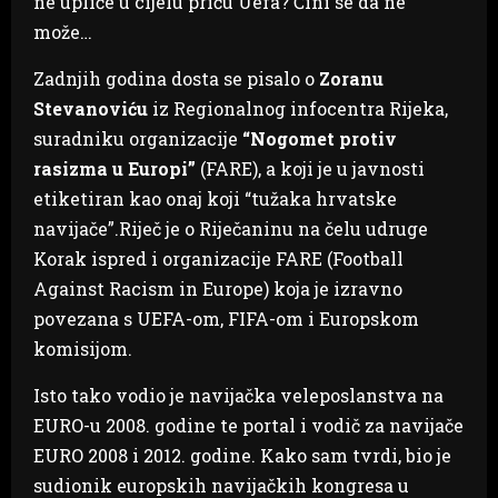
ne upliće u cijelu priču Uefa? Čini se da ne
može…
Zadnjih godina dosta se pisalo o
Zoranu
Stevanoviću
iz Regionalnog infocentra Rijeka,
suradniku organizacije
“Nogomet protiv
rasizma u Europi”
(FARE), a koji je u javnosti
etiketiran kao onaj koji “tužaka hrvatske
navijače”.Riječ je o Riječaninu na čelu udruge
Korak ispred i organizacije FARE (Football
Against Racism in Europe) koja je izravno
povezana s UEFA-om, FIFA-om i Europskom
komisijom.
Isto tako vodio je navijačka veleposlanstva na
EURO-u 2008. godine te portal i vodič za navijače
EURO 2008 i 2012. godine. Kako sam tvrdi, bio je
sudionik europskih navijačkih kongresa u