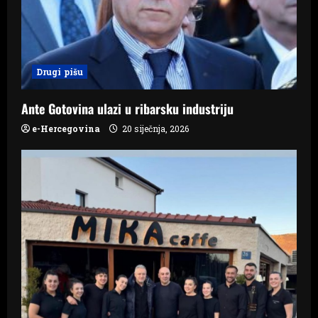
t
i
Drugi pišu
o
n
Ante Gotovina ulazi u ribarsku industriju
e-Hercegovina
20 siječnja, 2026