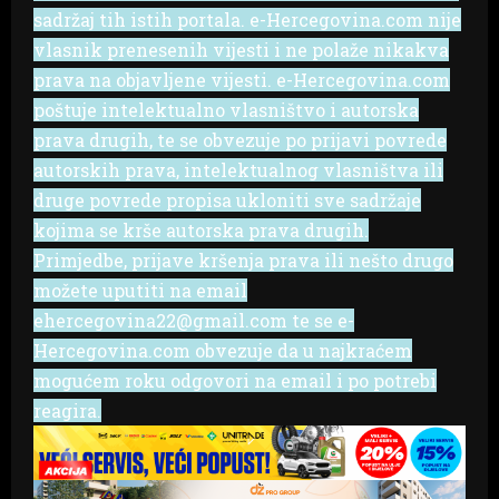
sadržaj tih istih portala. e-Hercegovina.com nije
vlasnik prenesenih vijesti i ne polaže nikakva
prava na objavljene vijesti. e-Hercegovina.com
poštuje intelektualno vlasništvo i autorska
prava drugih, te se obvezuje po prijavi povrede
autorskih prava, intelektualnog vlasništva ili
druge povrede propisa ukloniti sve sadržaje
kojima se krše autorska prava drugih.
Primjedbe, prijave kršenja prava ili nešto drugo
možete uputiti na email
ehercegovina22@gmail.com te se e-
Hercegovina.com obvezuje da u najkraćem
mogućem roku odgovori na email i po potrebi
reagira.