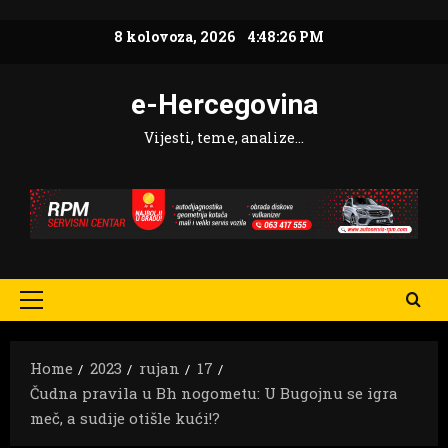
Skip
8 kolovoza, 2026
4:48:27 PM
to
content
e-Hercegovina
Vijesti, teme, analize…
Primary
Menu
Home
2023
rujan
17
Čudna pravila u Bh nogometu: U Bugojnu se igra
meč, a sudije otišle kući!?