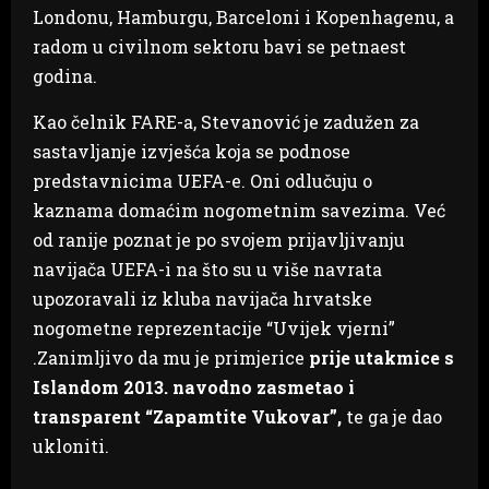
Londonu, Hamburgu, Barceloni i Kopenhagenu, a
radom u civilnom sektoru bavi se petnaest
godina.
Kao čelnik FARE-a, Stevanović je zadužen za
sastavljanje izvješća koja se podnose
predstavnicima UEFA-e. Oni odlučuju o
kaznama domaćim nogometnim savezima. Već
od ranije poznat je po svojem prijavljivanju
navijača UEFA-i na što su u više navrata
upozoravali iz kluba navijača hrvatske
nogometne reprezentacije “Uvijek vjerni”
.Zanimljivo da mu je primjerice
prije utakmice s
Islandom 2013. navodno zasmetao i
transparent “Zapamtite Vukovar”,
te ga je dao
ukloniti.