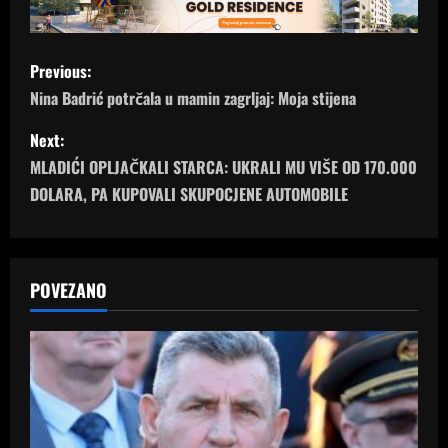
P
Previous:
o
Nina Badrić potrčala u mamin zagrljaj: Moja stijena
s
Next:
MLADIĆI OPLJAČKALI STARCA: UKRALI MU VIŠE OD 170.000
t
DOLARA, PA KUPOVALI SKUPOCJENE AUTOMOBILE
n
a
POVEZANO
v
i
g
a