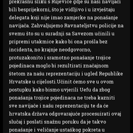
prekrasnu sliku s Rujevice gdje su naši navijači
bili besprijekorni, što je vidljivo i u izvještaju
delegata koji nije imao zamjerke na ponašanje
navijača. Zahvaljujemo Ravnateljstvu policije na
svemu što su u suradnji sa Savezom učinili u
pripremi utakmice kako bi ona prošla bez
incidenta, no krajnje neodgovorno,
protuzakonito i sramotno ponašanje trojice
pojedinaca moglo bi rezultirati značajnom
štetom za našu reprezentaciju i ugled Republike
Hrvatske u cijelosti.Učinit ćemo sve u ovom
postupku kako bismo uvjerili Uefu da zbog
ponašanja trojice pojedinaca ne treba kazniti
sve navijače i našu reprezentaciju te da će
hrvatska država odgovarajuće procesuirati ovaj
slučaj i poslati snažnu poruku da je takvo
ponašanje i veličanje ustaškog pokreta u