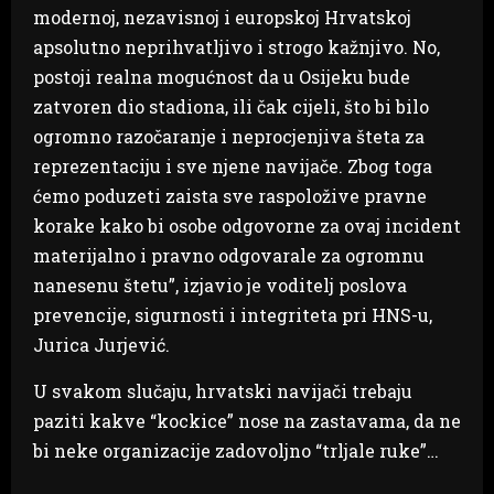
modernoj, nezavisnoj i europskoj Hrvatskoj
apsolutno neprihvatljivo i strogo kažnjivo. No,
postoji realna mogućnost da u Osijeku bude
zatvoren dio stadiona, ili čak cijeli, što bi bilo
ogromno razočaranje i neprocjenjiva šteta za
reprezentaciju i sve njene navijače. Zbog toga
ćemo poduzeti zaista sve raspoložive pravne
korake kako bi osobe odgovorne za ovaj incident
materijalno i pravno odgovarale za ogromnu
nanesenu štetu”, izjavio je voditelj poslova
prevencije, sigurnosti i integriteta pri HNS-u,
Jurica Jurjević.
U svakom slučaju, hrvatski navijači trebaju
paziti kakve “kockice” nose na zastavama, da ne
bi neke organizacije zadovoljno “trljale ruke”…