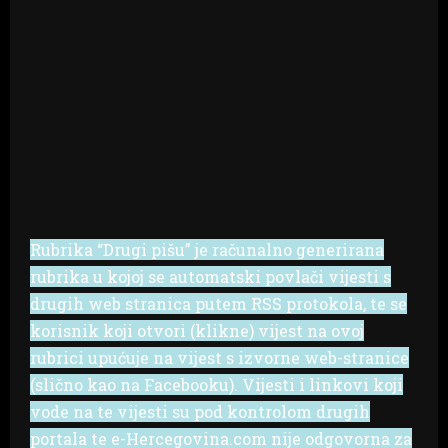
Rubrika “Drugi pišu” je računalno generirana
rubrika u kojoj se automatski povlači vijesti s
drugih web stranica putem RSS protokola, te se
korisnik koji otvori (klikne) vijest na ovoj
rubrici upućuje na vijest s izvorne web-stranice
(slično kao na Facebooku). Vijesti i linkovi koji
vode na te vijesti su pod kontrolom drugih
portala te e-Hercegovina.com nije odgovorna za