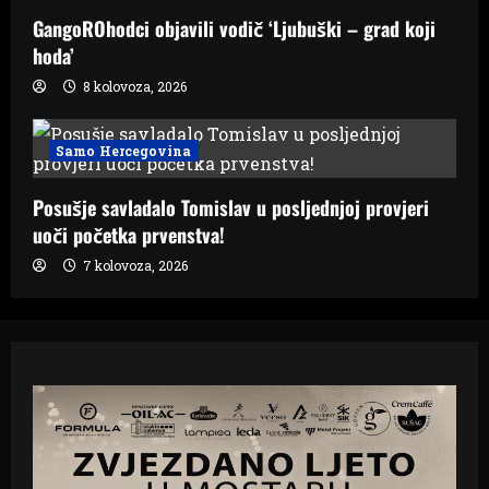
GangoROhodci objavili vodič ‘Ljubuški – grad koji
hoda’
8 kolovoza, 2026
Samo Hercegovina
Posušje savladalo Tomislav u posljednjoj provjeri
uoči početka prvenstva!
7 kolovoza, 2026