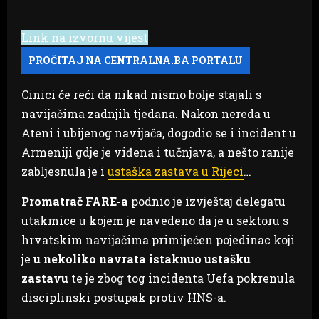
Link na izvornu vijest
Cinici će reći da nikad nismo bolje stajali s
navijačima zadnjih tjedana. Nakon nereda u
Ateni i ubijenog navijača, dogodio se i incident u
Armeniji gdje je viđena i tučnjava, a nešto ranije
zabljesnula je i
ustaška zastava u Rijeci
…
Promatrač FARE-a
podnio je izvještaj delegatu
utakmice u kojem je navedeno da je u sektoru s
hrvatskim navijačima primijećen pojedinac koji
je
u nekoliko navrata istaknuo ustašku
zastavu
te je zbog tog incidenta Uefa pokrenula
disciplinski postupak protiv HNS-a.