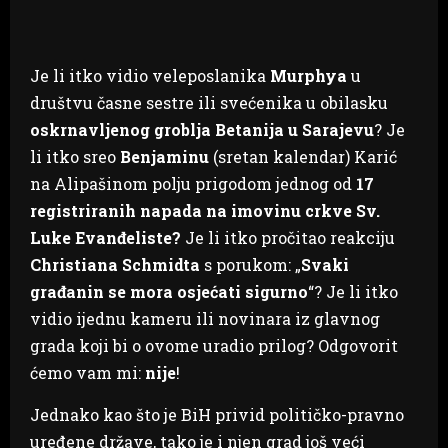
Je li itko vidio veleposlanika
Murphya
u
društvu časne sestre ili svećenika u obilasku
oskrnavljenog groblja Betanija u Sarajevu
? Je
li itko sreo
Benjaminu
(sretan kalendar) Karić
na Alipašinom polju prigodom jednog od
17
registriranih napada na imovinu crkve Sv.
Luke Evanđeliste?
Je li itko pročitao reakciju
Christiana Schmidta
s porukom: „
Svaki
građanin se mora osjećati sigurno
“? Je li itko
vidio ijednu kameru ili novinara iz glavnog
grada koji bi o ovome uradio prilog? Odgovorit
ćemo vam mi:
nije
!
Jednako kao što je BiH privid političko-pravno
uređene države, tako je i njen grad još veći