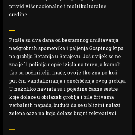
privid višenacionalne i multikulturalne
sredine.
Prošla su dva dana od besramnog uništavanja
nadgrobnih spomenika i paljenja Gospinog kipa
na groblju Betanija u Sarajevu. Još uvijek se ne
zna je li policija uopće izišla na teren, a kamoli
tko su počinitelji. Inače, ovo je tko zna po koji
put čin vandaliziranja i onečišćenja ovog groblja.
U nekoliko navrata su i pojedine časne sestre
koje dolaze u obilazak groblja i bile žrtvama
verbalnih napada, budući da se u blizini nalazi
zelena oaza na koju dolaze brojni rekreativci.