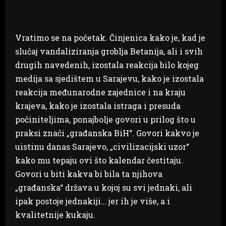
Vratimo se na početak. Činjenica kako je, kad je
slučaj vandaliziranja groblja Betanija, ali i svih
drugih navedenih, izostala reakcija bilo kojeg
medija sa sjedištem u Sarajevu, kako je izostala
reakcija međunarodne zajednice i na kraju
krajeva, kako je izostala istraga i presuda
počiniteljima, ponajbolje govori u prilog što u
praksi znači „građanska BiH“. Govori kakvo je
uistinu danas Sarajevo, „civilizacijski uzor“
kako mu tepaju ovi što kalendar čestitaju.
Govori u biti kakva bi bila ta njihova
„građanska“ država u kojoj su svi jednaki, ali
ipak postoje jednakiji… jer ih je više, a i
kvalitetnije kukaju.