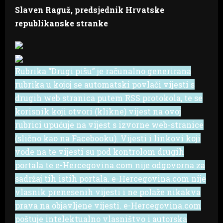
Slaven Raguž, predsjednik Hrvatske
republikanske stranke
Rubrika “Drugi pišu” je računalno generirana
rubrika u kojoj se automatski povlači vijesti s
drugih web stranica putem RSS protokola, te se
korisnik koji otvori (klikne) vijest na ovoj
rubrici upućuje na vijest s izvorne web-stranice
(slično kao na Facebooku). Vijesti i linkovi koji
vode na te vijesti su pod kontrolom drugih
portala te e-Hercegovina.com nije odgovorna za
sadržaj tih istih portala. e-Hercegovina.com nije
vlasnik prenesenih vijesti i ne polaže nikakva
prava na objavljene vijesti. e-Hercegovina.com
poštuje intelektualno vlasništvo i autorska