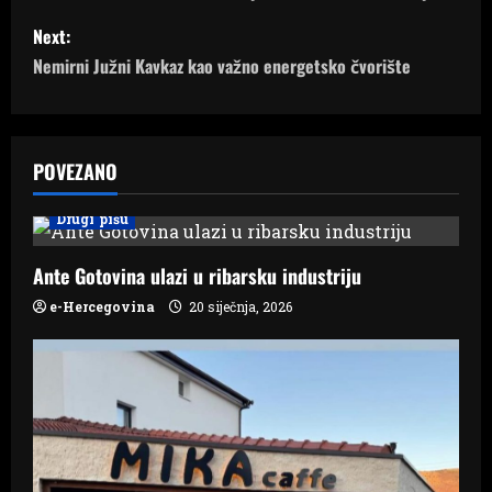
s
Next:
Nemirni Južni Kavkaz kao važno energetsko čvorište
t
n
a
POVEZANO
v
Drugi pišu
i
Ante Gotovina ulazi u ribarsku industriju
g
e-Hercegovina
20 siječnja, 2026
a
t
i