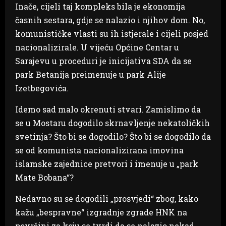
Inače, cijeli taj kompleks bila je ekonomija
časnih sestara, gdje se nalazio i njihov dom. No,
komunističke vlasti su ih istjerale i cijeli posjed
nacionalizirale. U vijeću Općine Centar u
Sarajevu u proceduri je inicijativa SDA da se
park Betanija preimenuje u park Alije
Izetbegovića.
Idemo sad malo okrenuti stvari. Zamislimo da
se u Mostaru dogodilo skrnavljenje nekatoličkih
svetinja? Što bi se dogodilo? Što bi se dogodilo da
se od komunista nacionalizirana imovina
islamske zajednice pretvori i imenuje u „park
Mate Bobana“?
Nedavno su se dogodili „prosvjedi“ zbog, kako
kažu „bespravne“ izgradnje zgrade HNK na
površini za koju se tvrdi da se nalazio nekad