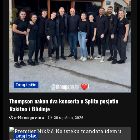
o
n
Drugi pišu
Thompson nakon dva koncerta u Splitu posjetio
Rakitno i Blidinje
e-Hercegovina
20 siječnja, 2026
Drugi pišu