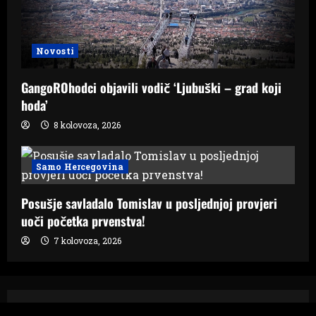
Novosti
GangoROhodci objavili vodič ‘Ljubuški – grad koji
hoda’
8 kolovoza, 2026
Samo Hercegovina
Posušje savladalo Tomislav u posljednjoj provjeri
uoči početka prvenstva!
7 kolovoza, 2026