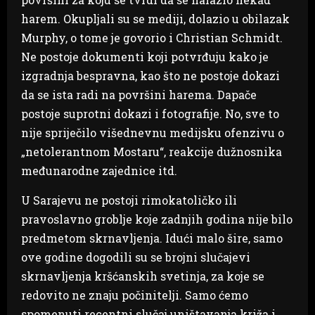
harem. Okupljali su se mediji, dolazio u obilazak
Murphy, o tome je govorio i Christian Schmidt.
Ne postoje dokumenti koji potvrđuju kako je
izgradnja bespravna, kao što ne postoje dokazi
da se ista radi na površini harema. Dapače
postoje suprotni dokazi i fotografije. No, sve to
nije spriječilo višednevnu medijsku ofenzivu o
„netolerantnom Mostaru“, reakcije dužnosnika
međunarodne zajednice itd.
U Sarajevu ne postoji rimokatoličko ili
pravoslavno groblje koje zadnjih godina nije bilo
predmetom skrnavljenja. Idući malo šire, samo
ove godine dogodili su se brojni slučajevi
skrnavljenja kršćanskih svetinja, za koje se
redovito ne znaju počinitelji. Samo ćemo
spomenuti recentni slučaj uništavanja križa i