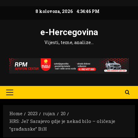
Skip
8 kolovoza, 2026
4:34:47 PM
to
content
e-Hercegovina
Vijesti, teme, analize…
Primary
Menu
Home
2023
rujan
20
HRS: Jel’ Sarajevo gdje je nekad bilo – oličenje
“građanske” BiH