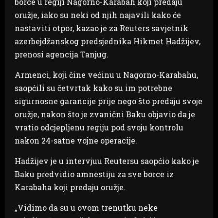
borce u regiji Nagorno-Karabah koji predaju
oružje, iako su neki od njih najavili kako će
nastaviti otpor, kazao je za Reuters savjetnik
azerbejdžanskog predsjednika Hikmet Hadžijev,
prenosi agencija Tanjug.
Armenci, koji čine većinu u Nagorno-Karabahu,
saopćili su četvrtak kako su im potrebne
sigurnosne garancije prije nego što predaju svoje
oružje, nakon što je zvanični Baku objavio da je
vratio odcjepljenu regiju pod svoju kontrolu
nakon 24-satne vojne operacije.
Hadžijev je u intervjuu Reutersu saopćio kako je
Baku predvidio amnestiju za sve borce iz
Karabaha koji predaju oružje.
„Vidimo da su u ovom trenutku neke