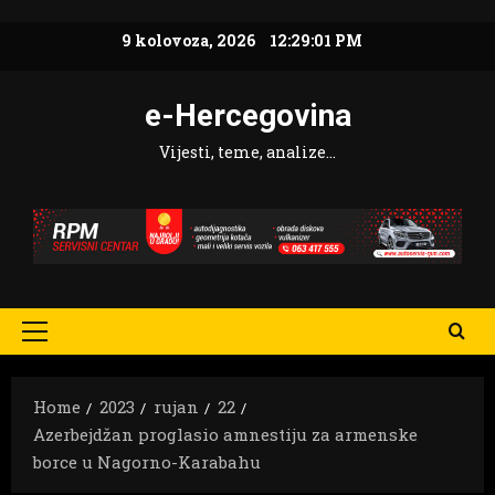
Skip
9 kolovoza, 2026
12:29:02 PM
to
content
e-Hercegovina
Vijesti, teme, analize…
Primary
Menu
Home
2023
rujan
22
Azerbejdžan proglasio amnestiju za armenske
borce u Nagorno-Karabahu