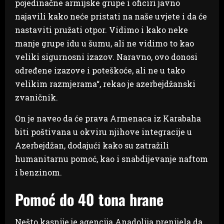
pojedinačne armijske grupe i oficiri javno
najavili kako neće pristati na naše uvjete i da će
nastaviti pružati otpor. Vidimo i kako neke
manje grupe idu u šumu, ali ne vidimo to kao
veliki sigurnosni izazov. Naravno, ovo donosi
određene izazove i poteškoće, ali ne u tako
velikim razmjerama“, rekao je azerbejdžanski
zvaničnik.
On je naveo da će prava Armenaca iz Karabaha
biti poštivana u okviru njihove integracije u
Azerbejdžan, dodajući kako su zatražili
humanitarnu pomoć, kao i snabdijevanje naftom
i benzinom.
Pomoć do 40 tona hrane
Nešto kasnije je agencija Anadolija prenijela da