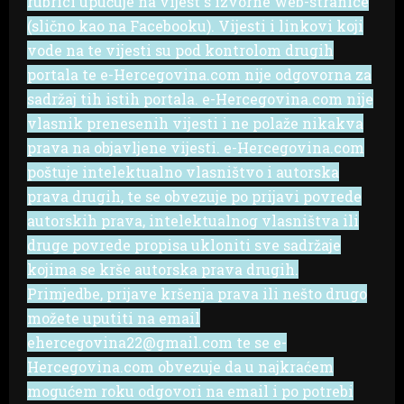
rubrici upućuje na vijest s izvorne web-stranice
(slično kao na Facebooku). Vijesti i linkovi koji
vode na te vijesti su pod kontrolom drugih
portala te e-Hercegovina.com nije odgovorna za
sadržaj tih istih portala. e-Hercegovina.com nije
vlasnik prenesenih vijesti i ne polaže nikakva
prava na objavljene vijesti. e-Hercegovina.com
poštuje intelektualno vlasništvo i autorska
prava drugih, te se obvezuje po prijavi povrede
autorskih prava, intelektualnog vlasništva ili
druge povrede propisa ukloniti sve sadržaje
kojima se krše autorska prava drugih.
Primjedbe, prijave kršenja prava ili nešto drugo
možete uputiti na email
ehercegovina22@gmail.com te se e-
Hercegovina.com obvezuje da u najkraćem
mogućem roku odgovori na email i po potrebi