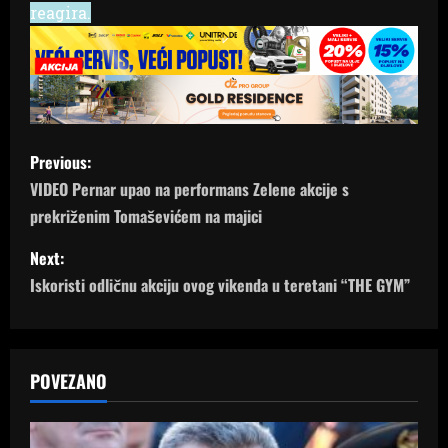
reagira.
P
Previous:
o
VIDEO Pernar upao na performans Zelene akcije s
prekriženim Tomaševićem na majici
s
Next:
t
Iskoristi odličnu akciju ovog vikenda u teretani “THE GYM”
n
a
POVEZANO
v
i