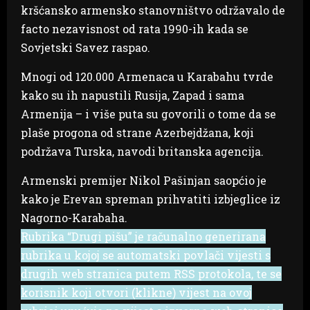
kršćansko armensko stanovništvo održavalo de
facto nezavisnost od rata 1990-ih kada se
Sovjetski Savez raspao.
Mnogi od 120.000 Armenaca u Karabahu tvrde
kako su ih napustili Rusija, Zapad i sama
Armenija – i više puta su govorili o tome da se
plaše progona od strane Azerbejdžana, koji
podržava Turska, navodi britanska agencija.
Armenski premijer Nikol Pašinjan saopćio je
kako je Erevan spreman prihvatiti izbjeglice iz
Nagorno-Karabaha.
Rubrika “Drugi pišu” je računalno generirana
rubrika u kojoj se automatski povlači vijesti s
drugih web stranica putem RSS protokola, te se
korisnik koji otvori (klikne) vijest na ovoj