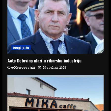
g
a
t
i
Drugi pišu
o
n
Ante Gotovina ulazi u ribarsku industriju
e-Hercegovina
20 siječnja, 2026