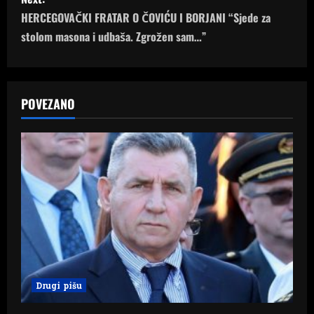
s
HERCEGOVAČKI FRATAR O ČOVIĆU I BORJANI “Sjede za
t
stolom masona i udbaša. Zgrožen sam…”
n
a
POVEZANO
v
i
g
a
t
i
Drugi pišu
o