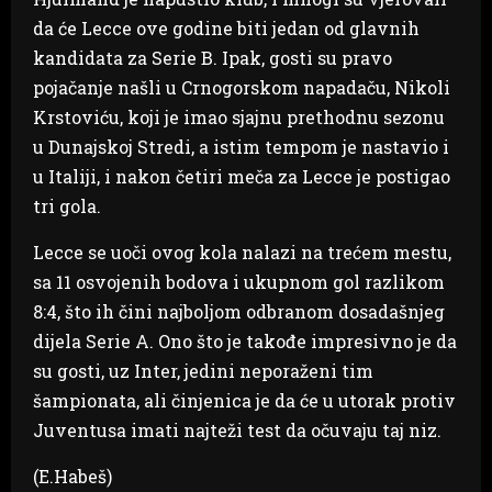
da će Lecce ove godine biti jedan od glavnih
kandidata za Serie B. Ipak, gosti su pravo
pojačanje našli u Crnogorskom napadaču, Nikoli
Krstoviću, koji je imao sjajnu prethodnu sezonu
u Dunajskoj Stredi, a istim tempom je nastavio i
u Italiji, i nakon četiri meča za Lecce je postigao
tri gola.
Lecce se uoči ovog kola nalazi na trećem mestu,
sa 11 osvojenih bodova i ukupnom gol razlikom
8:4, što ih čini najboljom odbranom dosadašnjeg
dijela Serie A. Ono što je takođe impresivno je da
su gosti, uz Inter, jedini neporaženi tim
šampionata, ali činjenica je da će u utorak protiv
Juventusa imati najteži test da očuvaju taj niz.
(E.Habeš)