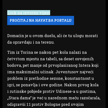
Link na izvornu vijest
Domaćin je u ovom duelu, ali će tu ulogu morati
da opravdaju i na terenu.
Tim iz Torina se nakon pet kola nalazi na
četvrtom mjestu na tabeli, sa deset osvojenih
bodova, pet manje od prvoplasiranog Intera koji
ima maksimalni učinak. Juventusov najveći
problem iz prethodne sezone, konstantnost u
igri, se ponavlja i ove godine. Nakon prvog kola
i rutinske pobjede protiv Udinese-a u gostima,
„Stara dama“ je već u narednom meču razočarala,
odigravši 1:1 protiv Bologne pred svojim