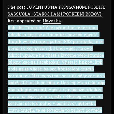
The post
JUVENTUS NA POPRAVNOM, POSLIJE
SASSUOLA, ‘STAROJ DAMI POTREBNI BODOVI’
first appeared on
Hayat.ba
.
Rubrika “Drugi pišu” je računalno generirana
rubrika u kojoj se automatski povlači vijesti s
drugih web stranica putem RSS protokola, te se
korisnik koji otvori (klikne) vijest na ovoj
rubrici upućuje na vijest s izvorne web-stranice
(slično kao na Facebooku). Vijesti i linkovi koji
vode na te vijesti su pod kontrolom drugih
portala te e-Hercegovina.com nije odgovorna za
sadržaj tih istih portala. e-Hercegovina.com nije
vlasnik prenesenih vijesti i ne polaže nikakva
prava na objavljene vijesti. e-Hercegovina.com
poštuje intelektualno vlasništvo i autorska
prava drugih, te se obvezuje po prijavi povrede