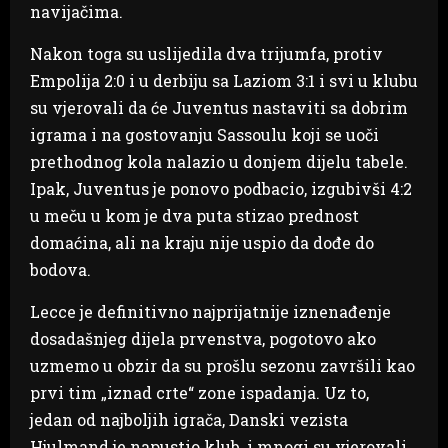
navijačima.
Nakon toga su uslijedila dva trijumfa, protiv
Empolija 2:0 i u derbiju sa Laziom 3:1 i svi u klubu
su vjerovali da će Juventus nastaviti sa dobrim
igrama i na gostovanju Sassoulu koji se uoči
prethodnog kola nalazio u donjem dijelu tabele.
Ipak, Juventus je ponovo podbacio, izgubivši 4:2
u meču u kom je dva puta stizao prednost
domaćina, ali na kraju nije uspio da dođe do
bodova.
Lecce je definitivno najprijatnije iznenađenje
dosadašnjeg dijela prvenstva, pogotovo ako
uzmemo u obzir da su prošlu sezonu završili kao
prvi tim „iznad crte“ zone ispadanja. Uz to,
jedan od najboljih igrača, Danski vezista
Hjulmand je napustio klub, i mnogi su vjerovali