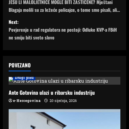
o
JESU LI MALOLJETNICE MOGLE BITI ZAŠTIĆENE? Mještani
Blagaja molili su za ležeće policajce, o tome smo pisali, ali…
s
Next:
t
Povjerenje u rad regulatora ne postoji: Odluke KVP-a FBiH
n
ne smiju biti sveto slovo
a
v
POVEZANO
i
Drugi pišu
g
Ante Gotovina ulazi u ribarsku industriju
a
e-Hercegovina
20 siječnja, 2026
t
i