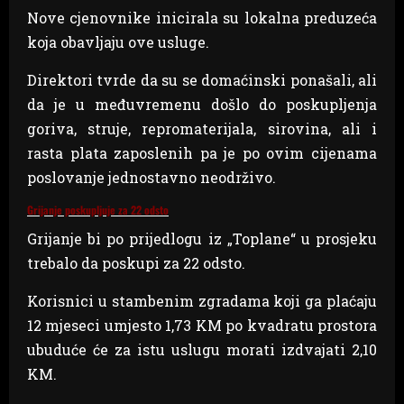
Nove cjenovnike inicirala su lokalna preduzeća
koja obavljaju ove usluge.
Direktori tvrde da su se domaćinski ponašali, ali
da je u međuvremenu došlo do poskupljenja
goriva, struje, repromaterijala, sirovina, ali i
rasta plata zaposlenih pa je po ovim cijenama
poslovanje jednostavno neodrživo.
Grijanje poskupljuje za 22 odsto
Grijanje bi po prijedlogu iz „Toplane“ u prosjeku
trebalo da poskupi za 22 odsto.
Korisnici u stambenim zgradama koji ga plaćaju
12 mjeseci umjesto 1,73 KM po kvadratu prostora
ubuduće će za istu uslugu morati izdvajati 2,10
KM.