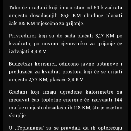
Tako će građani koji imaju stan od 50 kvadrata
umjesto dosadašnjih 86,5 KM ubuduće plaćati
čak 105 KM mjesečno za grijanje.
Privrednici koji su do sada plaćali 3,17 KM po
kvadratu, po novom cjenovniku za grijanje će
izdvajati 4,3 KM.
Budžetski korisnici, odnosno javne ustanove i
preduzeća za kvadrat prostora koji će se grijati
umjesto 2,77 KM, plaćaće 3,4 KM.
Građani koji imaju ugrađene kalorimetre za
megavat čas toplotne energije će izdvajati 144
marke umjesto dosadašnjih 118 KM, što je osjetno
skuplje.
U „Toplanama“ su se pravdali da ih opterećuju