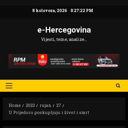
Skip
8 kolovoza, 2026
8:27:23 PM
to
content
e-Hercegovina
Vijesti, teme, analize…
Primary
Menu
Home
2023
rujan
27
U Prijedoru poskupljuju i život i smrt