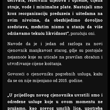
derivata, rezervnih dijelova i opreme, cijena
struje, vode i minimalne plate. Nastojali smo
kroz reorganizaciju preduzeća i uštedama na
svim nivoima, da obezbijedimo dovoljno
sredstava, međutim nismo u stanju da više
održavamo tekuću likvidnost“
, poručuju oni.
Navode da je i jedan od razloga za novi
cjenovnik manjkavost starog, gdje su postojale
nejasnoće koje su uticale na pravilan obračun i
utvrđivanje cijene koštanja.
Govoreći o cjenovniku pogrebnih usluga, kažu
da se on nije mijenjano od 2015. godine.
„U prijedlogu novog cjenovnika uvrstili smo i
određene usluge koje u ovom momentu ne
pružamo, kao prevoz umrlih lica, upotreba