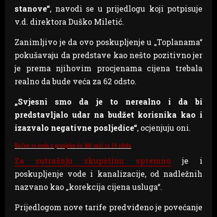
stanove“
, navodi se u prijedlogu koji potpisuje
v.d. direktora Duško Miletić.
Zanimljivo je da ovo poskupljenje u „Toplanama“
pokušavaju da predstave kao nešto pozitivno jer
je prema njihovim procjenama cijena trebala
realno da bude veća za 62 odsto.
„Svjesni smo da je to nerealno i da bi
predstavljalo udar na budžet korisnika kao i
izazvalo negativne posljedice“
, ocjenjuju oni.
Račun za vodu u prosjeku će biti veći za 14 odsto
Za sutrašnju skupštinu spremno
je i
poskupljenje vode i kanalizacije, od nadležnih
nazvano kao „korekcija cijena usluga“.
Prijedlogom nove tarife predviđeno je povećanje