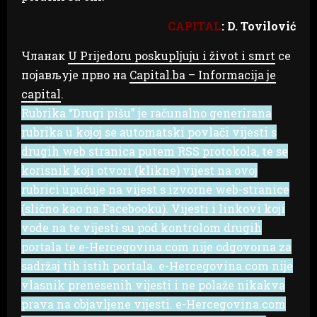
CAPITAL
: D. Tovilović
Чланак
U Prijedoru poskupljuju i život i smrt
се
појављује прво на
Capital.ba – Informacija je
capital
.
Rubrika “Drugi pišu” je računalno generirana
rubrika u kojoj se automatski povlači vijesti s
drugih web stranica putem RSS protokola, te se
korisnik koji otvori (klikne) vijest na ovoj
rubrici upućuje na vijest s izvorne web-stranice
(slično kao na Facebooku). Vijesti i linkovi koji
vode na te vijesti su pod kontrolom drugih
portala te e-Hercegovina.com nije odgovorna za
sadržaj tih istih portala. e-Hercegovina.com nije
vlasnik prenesenih vijesti i ne polaže nikakva
prava na objavljene vijesti. e-Hercegovina.com