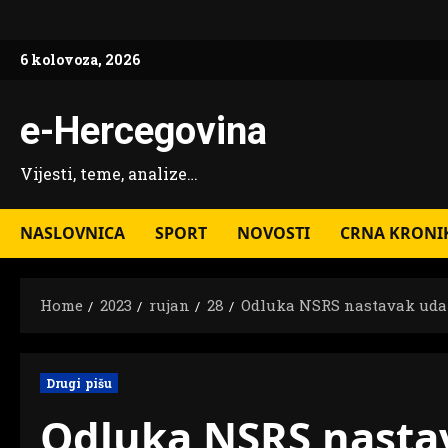
Skip
to
6 kolovoza, 2026
content
e-Hercegovina
Vijesti, teme, analize…
NASLOVNICA
SPORT
NOVOSTI
CRNA KRONI
Home
2023
rujan
28
Odluka NSRS nastavak udar
Drugi pišu
Odluka NSRS nastav