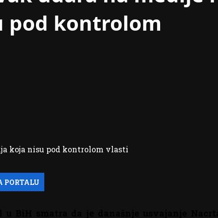
u pod kontrolom
u BiH smatra da je današnje usvajanje Nacrt