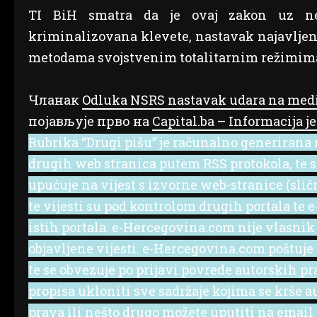
TI BiH smatra da je ovaj zakon uz ne
kriminalizovana klevete, nastavak najavljeni
metodama svojstvenim totalitarnim režimima
Чланак
Odluka NSRS nastavak udara na medij
појављује прво на
Capital.ba – Informacija je
Rubrika “Drugi pišu” je računalno generirana r
drugih web stranica putem RSS protokola, te se 
upućuje na vijest s izvorne web-stranice (slič
te vijesti su pod kontrolom drugih portala te
istih portala. e-Hercegovina.com nije vlasnik
objavljene vijesti. e-Hercegovina.com poštuje
te se obvezuje po prijavi povrede autorskih p
propisa ukloniti sve sadržaje kojima se krše a
prava ili nešto drugo možete uputiti na emai