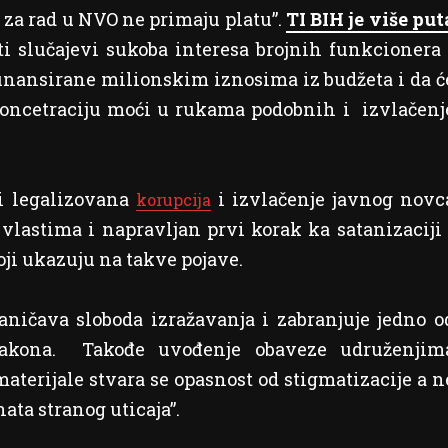
 za rad u NVO ne primaju platu”.
TI BIH je više put
 slučajevi sukoba interesa brojnih funkcionera 
finansirane milionskim iznosima iz budžeta i da ć
 koncetraciju moći u rukama podobnih i izvlačenj
ci legalizovana
i izvlačenje javnog novc
korupcija
vlastima i napravljan prvi korak ka satanizaciji 
oji ukazuju na takve pojave.
ničava sloboda izražavanja i zabranjuje jedno o
zakona. Takođe uvođenje obaveze udruženjim
materijale stvara se opasnost od stigmatizacije a n
ata stranog uticaja”.