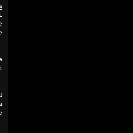
a
i
e
e
a
i
d
a
e