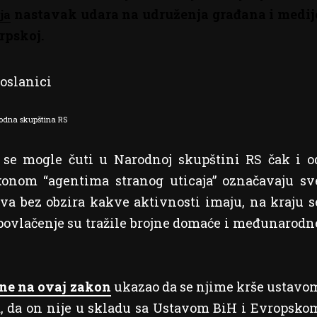
nastavak udara na udruženja građana i medij
ja
rpskoj.
rodna skupština RS
se mogle čuti u Narodnoj skupštini RS čak i o
konom “agentima stranog uticaja” označavaju sv
stva bez obzira kakve aktivnosti imaju, na kraju s
e povlačenje su tražile brojne domaće i međunarodn
ene na ovaj zakon
ukazao da se njime krše ustavo
, da on
nije u skladu sa Ustavom BiH i Evropsko