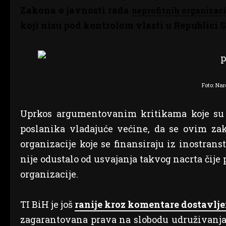
Zakona o javnosti rada
neprofitnih organizaci
koji nisu pod kontrolom vlasti u Republici S
Foto: Na
Uprkos argumentovanim kritikama koje su 
poslanika vladajuće većine, da se ovim za
organizacije koje se finansiraju iz inostran
nije odustalo od usvajanja takvog nacrta čij
organizacije.
TI BiH je još
ranije kroz komentare dostavlj
zagarantovana prava na slobodu udruživanja