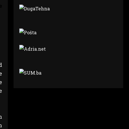
e
d
e
e
e
m
m