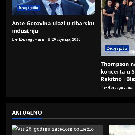
g
Drugi pišu
a
Ante Gotovina ulazi u ribarsku
t
industriju
e-Hercegovina
20 siječnja, 2026
i
Drugi pišu
o
Thompson n
n
koncerta u S
Rakitno i Bli
e-Hercegovina
AKTUALNO