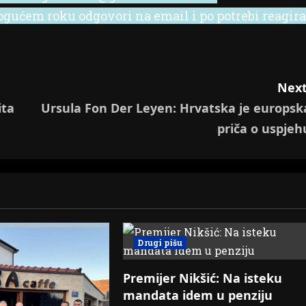
ućem roku odgovori na email i po potrebi reagira
Next
ita
Ursula Fon Der Leyen: Hrvatska je europsk
priča o uspjeh
Drugi pišu
Premijer Nikšić: Na isteku
mandata idem u penziju