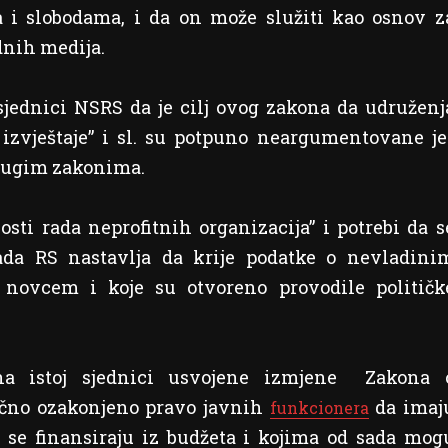
i slobodama, i da on može služiti kao osnov z
dnih medija.
sjednici NSRS da je cilj ovog zakona da udruženj
 izvještaje” i sl. su potpuno neargumentovane je
 drugim zakonima.
sti rada neprofitnih organizacija” i potrebi da s
lada RS
nastavlja da krije podatke o nevladini
 novcem i koje su otvoreno provodile političk
na istoj sjednici usvojene izmjene Zakona 
ično ozakonjeno pravo javnih
da imaj
funkcionera
 se finansiraju iz budžeta i kojima od sada mog