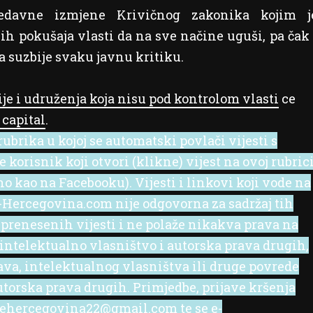
davne izmjene Krivičnog zakonika kojim j
h pokušaja vlasti da na sve načine uguši, pa čak 
 suzbije svaku javnu kritiku.
e i udruženja koja nisu pod kontrolom vlasti
се
 capital
.
ubrika u kojoj se automatski povlači vijesti s
korisnik koji otvori (klikne) vijest na ovoj rubric
no kao na Facebooku). Vijesti i linkovi koji vode na
 e-Hercegovina.com nije odgovorna za sadržaj tih
 prenesenih vijesti i ne polaže nikakva prava na
 intelektualno vlasništvo i autorska prava drugih,
rava, intelektualnog vlasništva ili druge povrede
utorska prava drugih. Primjedbe, prijave kršenja
l ehercegovina22@gmail.com te se e-