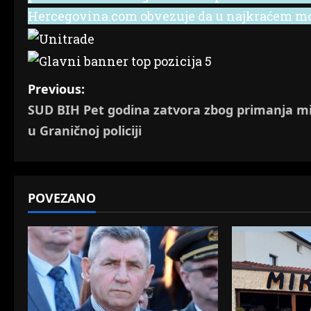
Hercegovina.com obvezuje da u najkraćem mog
P
Previous:
SUD BIH Pet godina zatvora zbog primanja m
o
u Graničnoj policiji
s
t
POVEZANO
n
a
v
i