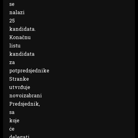
se
nalazi
25
kandidata.
Konačnu
listu
kandidata
za
potpredsjednike
Stranke
utvrđuje
novoizabrani
Predsjednik,
sa
koje
će
delegati