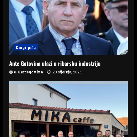
a
t
i
o
Drugi pišu
n
Ante Gotovina ulazi u ribarsku industriju
e-Hercegovina
20 siječnja, 2026