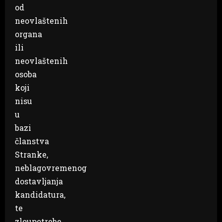
od
neovlaštenih
organa
ili
neovlaštenih
osoba
koji
nisu
u
bazi
članstva
Stranke,
neblagovremenog
dostavljanja
kandidatura,
te
zloupotrebe