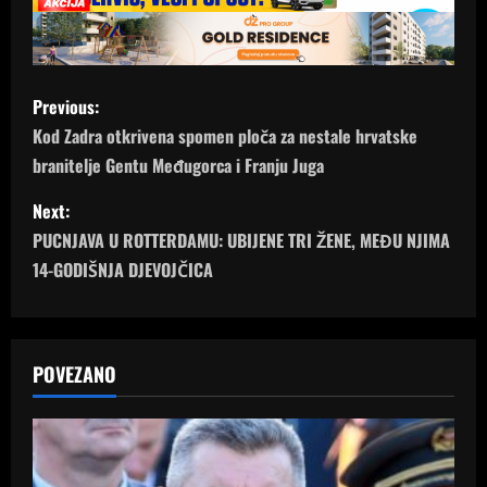
P
Previous:
o
Kod Zadra otkrivena spomen ploča za nestale hrvatske
branitelje Gentu Međugorca i Franju Juga
s
Next:
t
PUCNJAVA U ROTTERDAMU: UBIJENE TRI ŽENE, MEĐU NJIMA
n
14-GODIŠNJA DJEVOJČICA
a
v
POVEZANO
i
g