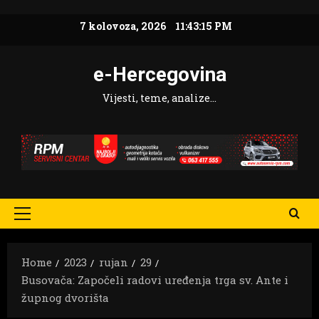
Skip
7 kolovoza, 2026
11:43:17 PM
to
content
e-Hercegovina
Vijesti, teme, analize…
Primary
Menu
Home
2023
rujan
29
Busovača: Započeli radovi uređenja trga sv. Ante i
župnog dvorišta