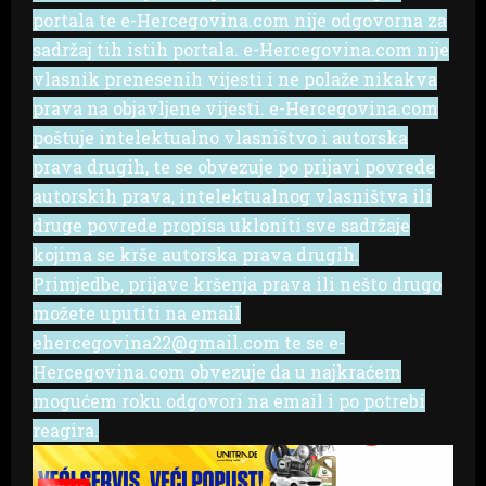
portala te e-Hercegovina.com nije odgovorna za
sadržaj tih istih portala. e-Hercegovina.com nije
vlasnik prenesenih vijesti i ne polaže nikakva
prava na objavljene vijesti. e-Hercegovina.com
poštuje intelektualno vlasništvo i autorska
prava drugih, te se obvezuje po prijavi povrede
autorskih prava, intelektualnog vlasništva ili
druge povrede propisa ukloniti sve sadržaje
kojima se krše autorska prava drugih.
Primjedbe, prijave kršenja prava ili nešto drugo
možete uputiti na email
ehercegovina22@gmail.com te se e-
Hercegovina.com obvezuje da u najkraćem
mogućem roku odgovori na email i po potrebi
reagira.