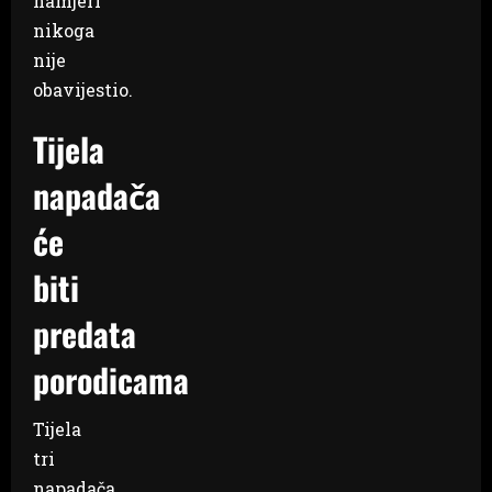
namjeri
nikoga
nije
obavijestio.
Tijela
napadača
će
biti
predata
porodicama
Tijela
tri
napadača