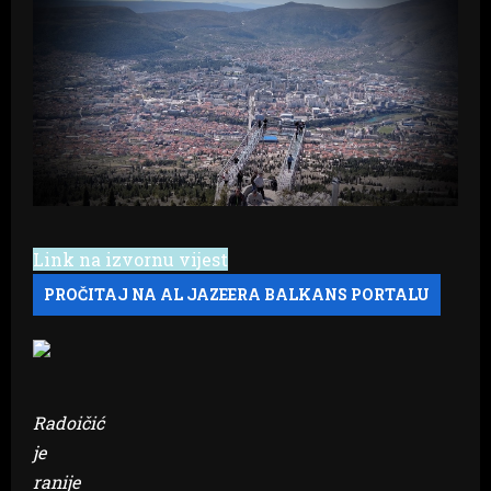
Link na izvornu vijest
Radoičić
je
ranije