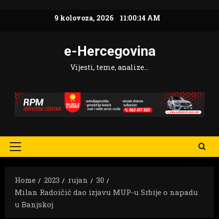
Skip
9 kolovoza, 2026
11:00:16 AM
to
content
e-Hercegovina
Vijesti, teme, analize…
Primary
Menu
Home
2023
rujan
30
Milan Radoičić dao izjavu MUP-u Srbije o napadu
u Banjskoj