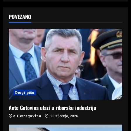
a
POVEZANO
v
i
g
a
t
i
Drugi pišu
o
n
Ante Gotovina ulazi u ribarsku industriju
e-Hercegovina
20 siječnja, 2026