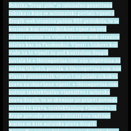
Rubrika “Drugi pišu” je računalno generirana
rubrika u kojoj se automatski povlači vijesti s
drugih web stranica putem RSS protokola, te se
korisnik koji otvori (klikne) vijest na ovoj
rubrici upućuje na vijest s izvorne web-stranice
(slično kao na Facebooku). Vijesti i linkovi koji
vode na te vijesti su pod kontrolom drugih
portala te e-Hercegovina.com nije odgovorna za
sadržaj tih istih portala. e-Hercegovina.com nije
vlasnik prenesenih vijesti i ne polaže nikakva
prava na objavljene vijesti. e-Hercegovina.com
poštuje intelektualno vlasništvo i autorska
prava drugih, te se obvezuje po prijavi povrede
autorskih prava, intelektualnog vlasništva ili
druge povrede propisa ukloniti sve sadržaje
kojima se krše autorska prava drugih.