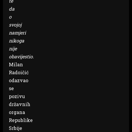
te
da
o
svojoj
namjeri
nikoga
nije
obavijestio.
Milan
Radoičić
odazvao
se
pozivu
državnih
organa
Republike
Srbije