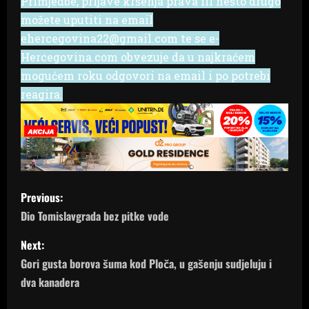
Primjedbe, prijave kršenja prava ili nešto drugo
možete uputiti na email
ehercegovina22@gmail.com te se e-
Hercegovina.com obvezuje da u najkraćem
mogućem roku odgovori na email i po potrebi
reagira.
P
Previous:
o
Dio Tomislavgrada bez pitke vode
s
Next:
Gori gusta borova šuma kod Ploča, u gašenju sudjeluju i
t
dva kanadera
n