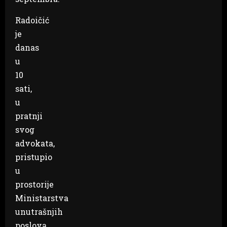
Radoičić
je
danas
u
10
sati,
u
pratnji
svog
advokata,
pristupio
u
prostorije
Ministarstva
unutrašnjih
poslova,