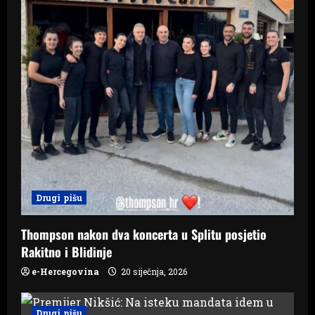
n
Drugi pišu
Thompson nakon dva koncerta u Splitu posjetio
Rakitno i Blidinje
e-Hercegovina
20 siječnja, 2026
Drugi pišu