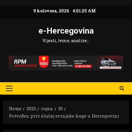
Skip
9 kolovoza, 2026
4:01:27 AM
to
content
e-Hercegovina
Vijesti, teme, analize…
Primary
Menu
Home
2023
rujan
30
Potvrđen prvi slučaj svinjske kuge u Hercegovini