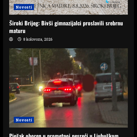
Novosti
Široki Brijeg: Bivši gimnazijalci proslavili srebrnu
maturu
8 kolovoza, 2026
Novosti
Pješak oboren u prometnoj nesreći u Ljubuškom,