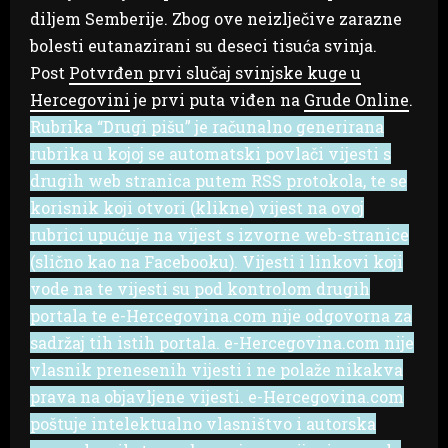
diljem Semberije. Zbog ove neizlječive zarazne
bolesti eutanazirani su deseci tisuća svinja.
Post
Potvrđen prvi slučaj svinjske kuge u
Hercegovini
je prvi puta viđen na
Grude Online
.
Rubrika “Drugi pišu” je računalno generirana
rubrika u kojoj se automatski povlači vijesti s
drugih web stranica putem RSS protokola, te se
korisnik koji otvori (klikne) vijest na ovoj
rubrici upućuje na vijest s izvorne web-stranice
(slično kao na Facebooku). Vijesti i linkovi koji
vode na te vijesti su pod kontrolom drugih
portala te e-Hercegovina.com nije odgovorna za
sadržaj tih istih portala. e-Hercegovina.com nije
vlasnik prenesenih vijesti i ne polaže nikakva
prava na objavljene vijesti. e-Hercegovina.com
poštuje intelektualno vlasništvo i autorska