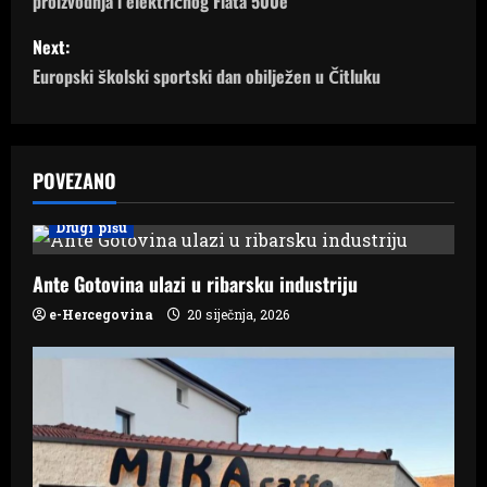
proizvodnja i električnog Fiata 500e
s
Next:
t
Europski školski sportski dan obilježen u Čitluku
n
a
POVEZANO
v
Drugi pišu
i
Ante Gotovina ulazi u ribarsku industriju
g
e-Hercegovina
20 siječnja, 2026
a
t
i
o