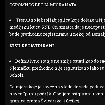
Trenutno je broj izbjeglica koje dolaze u 
medijsku kuću RND. On smatra da je nedopusti
bude prethodno registrirana u nekoj od zemalj
NISU REGISTRIRANI
Definitivno stanje ne smije ostati kao do sa
Njemačku prethodno nije registrirano iako su 
Scholz.
Od mjera koje je savezna vlada do sada poduzel
naveo “punu podršku” boljem osiguranju vanj
granica prema Švicarskoj i Češkoj.