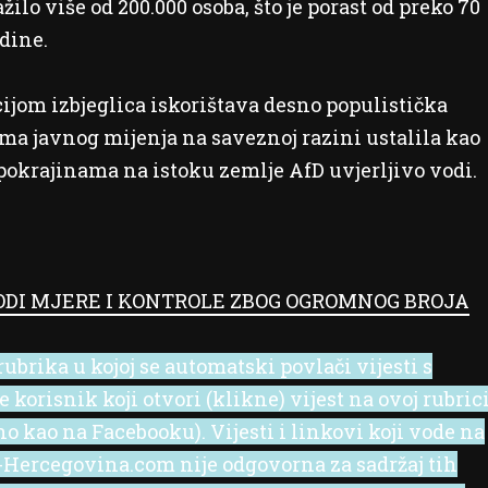
ilo više od 200.000 osoba, što je porast od preko 70
dine.
cijom izbjeglica iskorištava desno populistička
ima javnog mijenja na saveznoj razini ustalila kao
okrajinama na istoku zemlje AfD uvjerljivo vodi.
DI MJERE I KONTROLE ZBOG OGROMNOG BROJA
ubrika u kojoj se automatski povlači vijesti s
korisnik koji otvori (klikne) vijest na ovoj rubric
no kao na Facebooku). Vijesti i linkovi koji vode na
 e-Hercegovina.com nije odgovorna za sadržaj tih