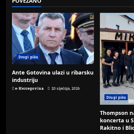
POVEZANO
a
v
i
g
a
Drugi pišu
t
Ante Gotovina ulazi u ribarsku
industriju
i
e-Hercegovina
20 siječnja, 2026
o
Drugi pišu
n
Thompson n
koncerta u S
Rakitno i Bli