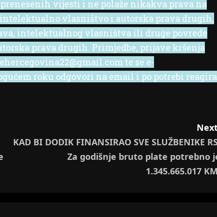
 prenesenih vijesti i ne polaže nikakva prava na
 intelektualno vlasništvo i autorska prava drugih,
rava, intelektualnog vlasništva ili druge povrede
utorska prava drugih. Primjedbe, prijave kršenja
l ehercegovina22@gmail.com te se e-
ućem roku odgovori na email i po potrebi reagira
Next
:
KAD BI DODIK FINANSIRAO SVE SLUŽBENIKE RS
e
Za godišnje bruto plate potrebno j
1.345.665.017 KM