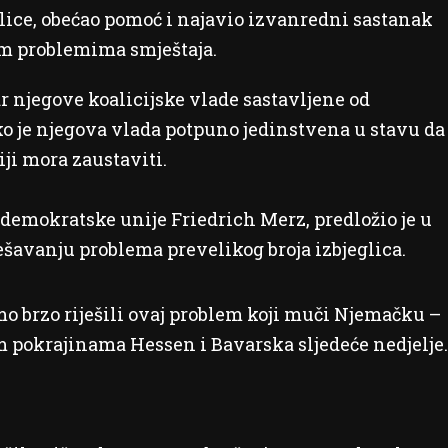
lice, obećao pomoć i najavio izvanredni sastanak
kim problemima smještaja.
r njegove koalicijske vlade sastavljene od
ako je njegova vlada potpuno jedinstvena u stavu da
ji mora zaustaviti.
demokratske unije Friedrich Merz, predložio je u
šavanju problema prevelikog broja izbjeglica.
mo brzo riješili ovaj problem koji muči Njemačku –
m pokrajinama Hessen i Bavarska sljedeće nedjelje.