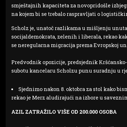
smještajnih kapaciteta za novopridošle izbjeg
na kojem bi se trebalo raspravljati o logistič
Scholz je, unatoč razlikama u mišljenju unuta
socijaldemokrata, zelenih i liberala, rekao k
se neregularna migracija prema Evropskoj uni
Predvodnik opozicije, predsjednik Kršćansko-
subotu kancelaru Scholzu punu suradnju u rje
Sjednimo nakon 8. oktobra za stol kako bis
rekao je Merz aludirajući na izbore u savezni
AZIL ZATRAŽILO VIŠE OD 200.000 OSOBA