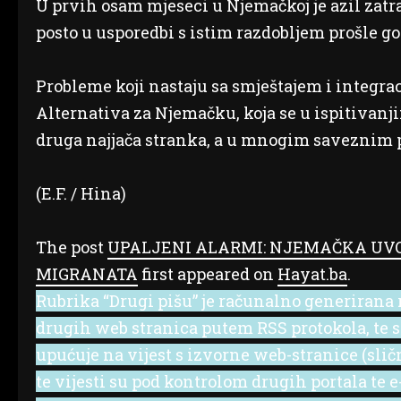
U prvih osam mjeseci u Njemačkoj je azil zatraž
posto u usporedbi s istim razdobljem prošle go
Probleme koji nastaju sa smještajem i integra
Alternativa za Njemačku, koja se u ispitivanj
druga najjača stranka, a u mnogim saveznim p
(E.F. / Hina)
The post
UPALJENI ALARMI: NJEMAČKA UVO
MIGRANATA
first appeared on
Hayat.ba
.
Rubrika “Drugi pišu” je računalno generirana r
drugih web stranica putem RSS protokola, te se 
upućuje na vijest s izvorne web-stranice (slič
te vijesti su pod kontrolom drugih portala te