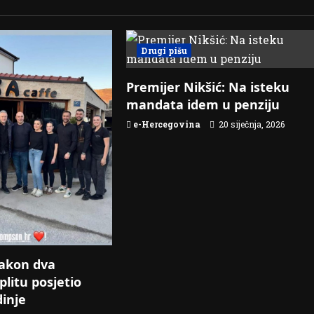
Drugi pišu
Premijer Nikšić: Na isteku
mandata idem u penziju
e-Hercegovina
20 siječnja, 2026
akon dva
plitu posjetio
dinje