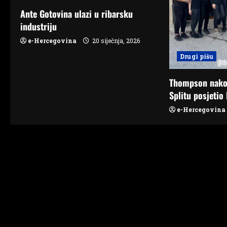
a
Ante Gotovina ulazi u ribarsku
t
industriju
e-Hercegovina
20 siječnja, 2026
i
Drugi pišu
o
Thompson nako
n
Splitu posjetio 
e-Hercegovina