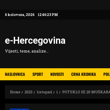
Skip
to
6 kolovoza, 2026
12:46:24 PM
content
e-Hercegovina
Vijesti, teme, analize…
NASLOVNICA
SPORT
NOVOSTI
CRNA KRONIKA
POL
Home
2023
listopad
1
POTUKLO SE 20 MUŠKARA