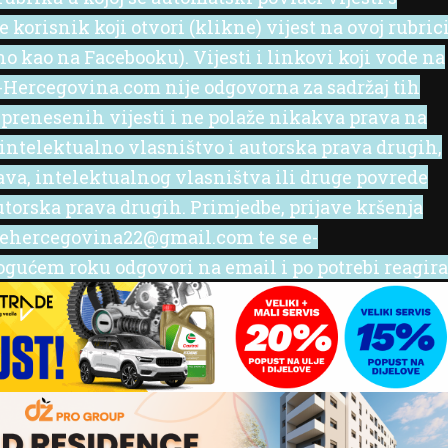
korisnik koji otvori (klikne) vijest na ovoj rubric
no kao na Facebooku). Vijesti i linkovi koji vode na
 e-Hercegovina.com nije odgovorna za sadržaj tih
 prenesenih vijesti i ne polaže nikakva prava na
 intelektualno vlasništvo i autorska prava drugih,
rava, intelektualnog vlasništva ili druge povrede
utorska prava drugih. Primjedbe, prijave kršenja
l ehercegovina22@gmail.com te se e-
ućem roku odgovori na email i po potrebi reagira