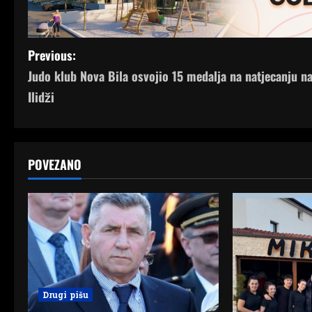
P
Previous:
Judo klub Nova Bila osvojio 15 medalja na natjecanju n
o
Ilidži
s
t
POVEZANO
n
a
v
i
g
Drugi pišu