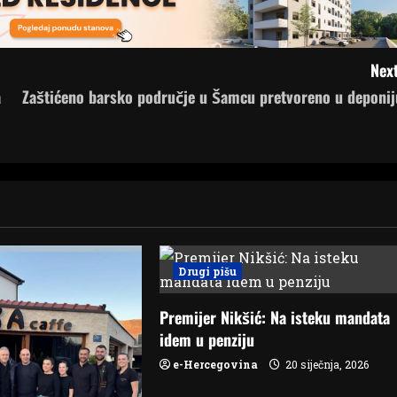
Next
a
Zaštićeno barsko područje u Šamcu pretvoreno u deponij
Drugi pišu
Premijer Nikšić: Na isteku mandata
idem u penziju
e-Hercegovina
20 siječnja, 2026