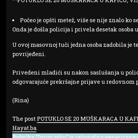
Počeo je opšti metež, više se nije znalo ko 
Onda je došla policija i privela desetak osoba 
U ovoj masovnoj tuči jedna osoba zadobila je te
povrijeđeni.
Privedeni mladići su nakon saslušanja u policij
odgovarajuće prekršajne prijave u redovnom 
(Rina)
The post
POTUKLO SE 20 MUŠKARACA U KAFI
Hayat.ba
.
Rubrika “Drugi pišu” je računalno generirana r