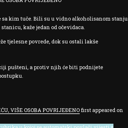
se sa kim tuče. Bili su u vidno alkoholisanom stanju
u stanicu, kaže jedan od očevidaca.
že tjelesne povrede, dok su ostali lakše
i pušteni, a protiv njih će biti podnijete
postupku.
ĆU, VIŠE OSOBA POVRIJEĐENO
first appeared on
ubrika u kojoj se automatski povlači vijesti s