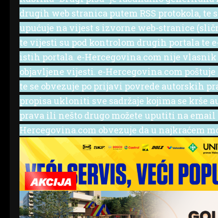
drugih web stranica putem RSS protokola, te se 
upućuje na vijest s izvorne web-stranice (slič
te vijesti su pod kontrolom drugih portala te
istih portala. e-Hercegovina.com nije vlasnik
objavljene vijesti. e-Hercegovina.com poštuje
te se obvezuje po prijavi povrede autorskih p
propisa ukloniti sve sadržaje kojima se krše a
prava ili nešto drugo možete uputiti na emai
Hercegovina.com obvezuje da u najkraćem mog