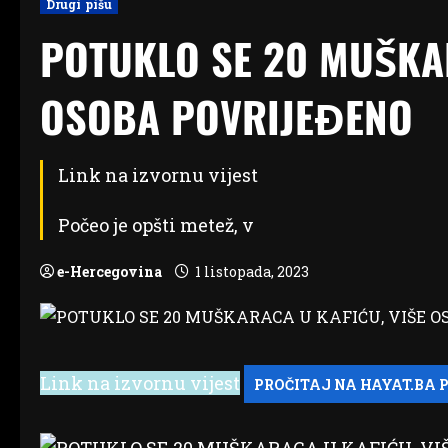
Drugi pišu
POTUKLO SE 20 MUŠKAR
OSOBA POVRIJEĐENO
Link na izvornu vijest
Počeo je opšti metež, v
e-Hercegovina
1 listopada, 2023
Link na izvornu vijest