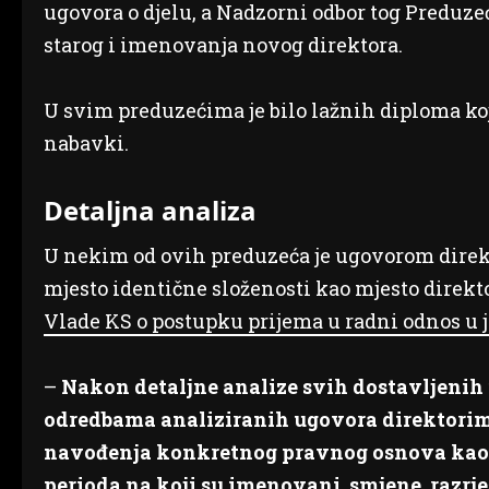
ugovora o djelu, a Nadzorni odbor tog Preduze
starog i imenovanja novog direktora.
U svim preduzećima je bilo lažnih diploma koj
nabavki.
Detaljna analiza
U nekim od ovih preduzeća je ugovorom dire
mjesto identične složenosti kao mjesto direkt
Vlade KS o postupku prijema u radni odnos u j
–
Nakon detaljne analize svih dostavljenih
odredbama analiziranih ugovora direktorima
navođenja konkretnog pravnog osnova kao 
perioda na koji su imenovani, smjene, razrj