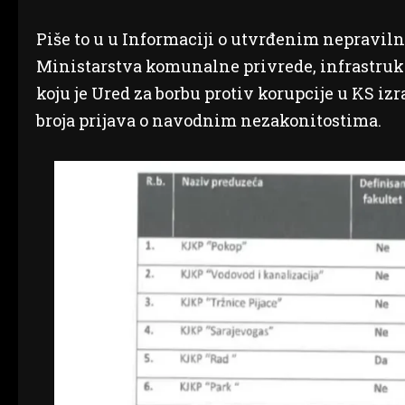
Piše to u u Informaciji o utvrđenim nepravil
Ministarstva komunalne privrede, infrastruktu
koju je Ured za borbu protiv korupcije u KS iz
broja prijava o navodnim nezakonitostima.