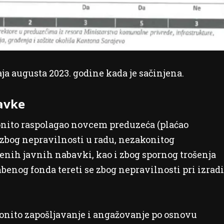
aja augusta 2023. godine kada je sačinjena.
avke
onito raspolagao novcem preduzeća (plaćao
zbog nepravilnosti u radu, nezakonitog
enih javnih nabavki, kao i zbog spornog trošenja
enog fonda tereti se zbog nepravilnosti pri izradi
onito zapošljavanje i angažovanje po osnovu