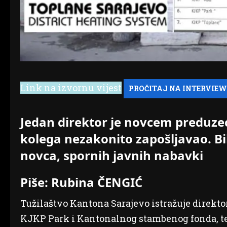
Link na izvornu vijest
Jedan direktor je novcem preduzeć
kolega nezakonito zapošljavao. Bi
novca, spornih javnih nabavki
Piše: Rubina ČENGIĆ
Tužilaštvo Kantona Sarajevo istražuje direkt
KJKP Park i Kantonalnog stambenog fonda, te