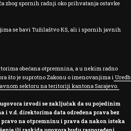
ća zbog spornih radnji oko prihvatanja ostavke
ima se bavi Tužilaštvo KS, ali i spornih javnih
ktorima obećana otpremnina, a u nekim radno
ora što je suprotno Zakonu o imenovanjima i
Uredb
avnom sektoru na teritoriji kantona Sarajevo.
 ugovora izvodi se zaključak da su pojedinim
 i v.d. direktorima data određena prava bez
pravo na otpremninu i prava da nakon isteka
ešenje ili raskida ugovora budu raspoređeni