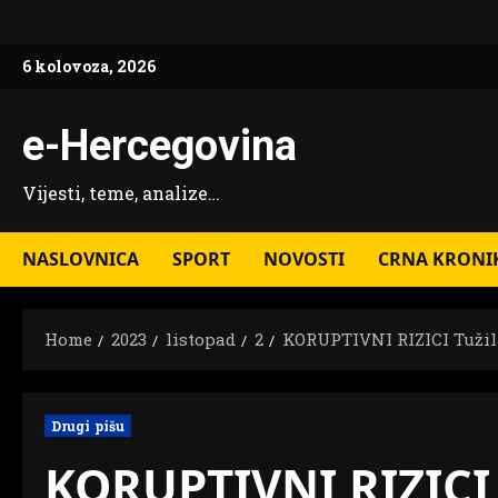
Skip
to
6 kolovoza, 2026
content
e-Hercegovina
Vijesti, teme, analize…
NASLOVNICA
SPORT
NOVOSTI
CRNA KRONI
Home
2023
listopad
2
KORUPTIVNI RIZICI Tužila
Drugi pišu
KORUPTIVNI RIZICI 