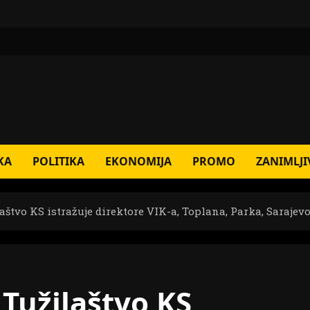
KA
POLITIKA
EKONOMIJA
PROMO
ZANIMLJI
štvo KS istražuje direktore VIK-a, Toplana, Parka, Sarajev
Tužilaštvo KS