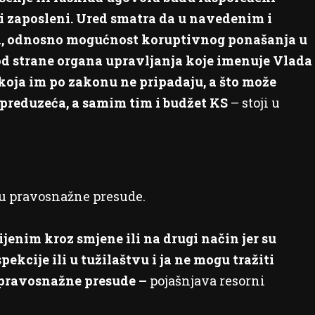
li zaposleni. Ured smatra da u navedenim i
ik, odnosno mogućnost koruptivnog ponašanja u
od strane organa upravljanja koje imenuje Vlada
 koja im po zakonu ne pripadaju, a što može
 preduzeća, a samim tim i budžet KS
– stoji u
u pravosnažne presude.
enim kroz smjene ili na drugi način jer su
ekcije ili u tužilaštvu i ja ne mogu tražiti
 pravosnažne presude –
pojašnjava resorni