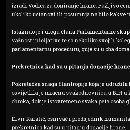
izradi Vodiča za doniranje hrane. Pažljivo ćemo
ukoliko ustanovi ili posumnja na bilo kakve m
Istaknuo je i ulogu člana Parlamentarne skup
važnost inicijative te sa nekoliko svojih kole
parlamentarnu proceduru, gdje su u oba doma
Prekretnica kad su u pitanju donacije hrane
Pokretačka snaga filantropije koja je udružila
osvijetlila je mračnu svakodnevnicu u BiH u 
obroka, dok je istovremeno svaka peta osoba g
Elvir Karalić, osnivač i predsjednik humanitar
prekretnica kad su u pitanju donacije hrane.