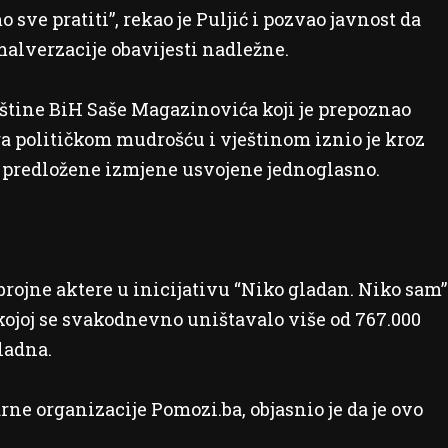
 sve pratiti”, rekao je Puljić i pozvao javnost da
alverzacije obavijesti nadležne.
štine BiH Saše Magazinovića koji je prepoznao
ga političkom mudrošću i vještinom iznio je kroz
 predložene izmjene usvojene jednoglasno.
 brojne aktere u inicijativu “Niko gladan. Niko sam”
kojoj se svakodnevno uništavalo više od 767.000
ladna.
ne organizacije Pomozi.ba, objasnio je da je ovo