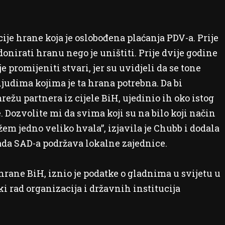
ije hrane koja je oslobođena plaćanja PDV-a. Prije
nirati hranu nego je uništiti. Prije dvije godine
 promijeniti stvari, jer su uvidjeli da se tone
judima kojima je ta hrana potrebna. Da bi
režu partnera iz cijele BiH, ujedinio ih oko istog
e. Dozvolite mi da svima koji su na bilo koji način
 jedno veliko hvala”, izjavila je Chubb i dodala
lada SAD-a podržava lokalne zajednice.
hrane BiH, iznio je podatke o gladnima u svijetu u
ki rad organizacija i državnih institucija