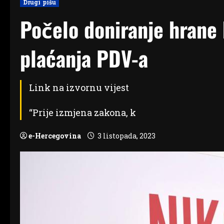
Drugi pišu
Počelo doniranje hrane 
plaćanja PDV-a
Link na izvornu vijest
“Prije izmjena zakona, k
e-Hercegovina
3 listopada, 2023