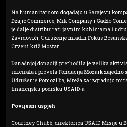
Na humanitarnom događaju u Sarajevu kompan
Džajić Commerce, Mik Company i Gadžo Comerc
je dalje distribuirati javnim kuhinjama i udr
Zavidovići, Udruženje mladih Fokus Bosanska
Crveni križ Mostar.
Današnjoj donaciji prethodila je velika aktivi
inicirala i provela Fondacija Mozaik zajedno 
Udruženje Pomozi.ba, Mreža za izgradnju mira,
financijsku podršku USAID-a.
Povijesni uspjeh
Courtney Chubb, direktorica USAID Misije u Bos