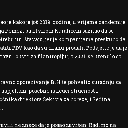
ao je kako je još 2019. godine, u vrijeme pandemije
ja Pomozi.ba Elvirom Karalićem saznao da se
otrebu uništavaju, jer je kompanijama preskupo da
titi PDV kao da su hranu prodali. Podsjetio je da je
avni okvir za filantropiju”, a 2021. se krenulo sa
izravno oporezivanje BiH te pohvalio suradnju sa
 uspjehom, posebno ističući stručnost i
ika direktora Sektora za poreze, i Sedina
u.
avili ne znače da je posao završen. Radimo na