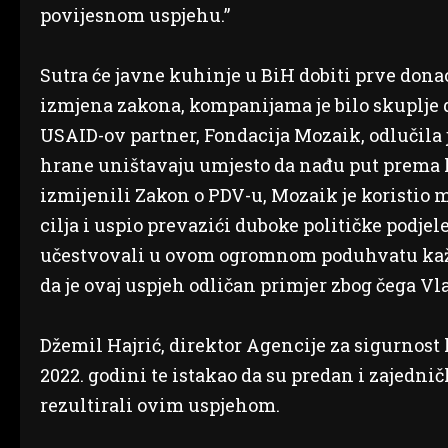
povijesnom uspjehu.”
Sutra će javne kuhinje u BiH dobiti prve donac
izmjena zakona, kompanijama je bilo skuplje do
USAID-ov partner, Fondacija Mozaik, odlučila je
hrane uništavaju umjesto da nađu put prema l
izmijenili Zakon o PDV-u, Mozaik je koristio m
cilja i uspio prevazići duboke političke podjel
učestvovali u ovom ogromnom poduhvatu kažem
da je ovaj uspjeh odličan primjer zbog čega V
Džemil Hajrić, direktor Agencije za sigurnost 
2022. godini te istakao da su predan i zajednič
rezultirali ovim uspjehom.