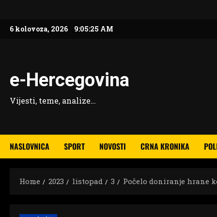
Skip
to
6 kolovoza, 2026
9:05:26 AM
content
e-Hercegovina
Vijesti, teme, analize…
NASLOVNICA
SPORT
NOVOSTI
CRNA KRONIKA
POL
Home
2023
listopad
3
Počelo doniranje hrane k