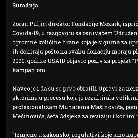
Suradnja
Zoran Puljić, direktor Fondacije Mozaik, isprič
Covida-19, u razgovoru sa osnivačem Udružen
ogromne količine hrane koja je sigurna za up
ih doniraju pošto na svaku donaciju moraju pla
2020. godine USAID objavio poziv za projekt “Pr
kampanjom.
Naveo je i da su se prvo obratili Upravi za ne
akterima u procesu koja je rezultirala velikim
profesionalizam Muharema Mašinovića, pomoćn
Mešinovića, šefa Odsjeka za reviziju i kontrol
“Izmjene u zakonskoj regulativi koje smo napr