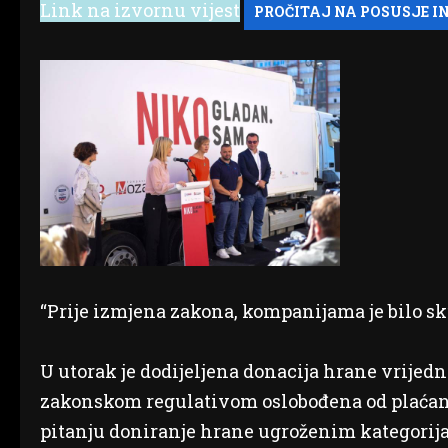
Link na izvornu vijest
“Prije izmjena zakona, kompanijama je bilo sku
U utorak je dodijeljena donacija hrane vrijedn
zakonskom regulativom oslobođena od plaćanja
pitanju doniranje hrane ugroženim kategorija