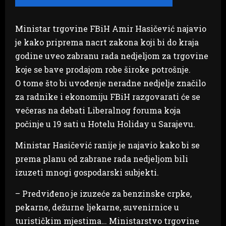
Ministar trgovine FBiH Amir Hasičević najavio
je kako priprema nacrt zakona koji bi do kraja
godine uveo zabranu rada nedjeljom za trgovine
koje se bave prodajom robe široke potrošnje.
O tome što bi uvođenje neradne nedjelje značilo
za radnike i ekonomiju FBiH razgovarati će se
večeras na debati Liberalnog foruma koja
počinje u 19 sati u Hotelu Holiday u Sarajevu.
Ministar Hasičević ranije je najavio kako bi se
prema planu od zabrane rada nedjeljom bili
izuzeti mnogi gospodarski subjekti.
– Predviđeno je izuzeće za benzinske crpke,
pekarne, dežurne ljekarne, suvenirnice u
turističkim mjestima… Ministarstvo trgovine