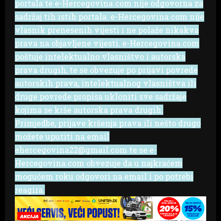
portala te e-Hercegovina.com nije odgovorna za
sadržaj tih istih portala. e-Hercegovina.com nije
vlasnik prenesenih vijesti i ne polaže nikakva
prava na objavljene vijesti. e-Hercegovina.com
poštuje intelektualno vlasništvo i autorska
prava drugih, te se obvezuje po prijavi povrede
autorskih prava, intelektualnog vlasništva ili
druge povrede propisa ukloniti sve sadržaje
kojima se krše autorska prava drugih.
Primjedbe, prijave kršenja prava ili nešto drugo
možete uputiti na email
ehercegovina22@gmail.com te se e-
Hercegovina.com obvezuje da u najkraćem
mogućem roku odgovori na email i po potrebi
reagira.