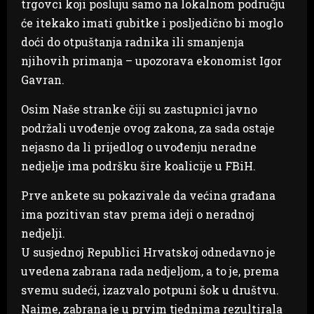
trgovci koji posluju samo na lokalnom području
će itekako imati gubitke i posljedično bi moglo
doći do otpuštanja radnika ili smanjenja
njihovih primanja – upozorava ekonomist Igor
Gavran.
Osim Naše stranke čiji su zastupnici javno
podržali uvođenje ovog zakona, za sada ostaje
nejasno da li prijedlog o uvođenju neradne
nedjelje ima podršku šire koalicije u FBiH.
Prve ankete su pokazivale da većina građana
ima pozitivan stav prema ideji o neradnoj
nedjelji.
U susjednoj Republici Hrvatskoj odnedavno je
uvedena zabrana rada nedjeljom, a to je, prema
svemu sudeći, izazvalo potpuni šok u društvu.
Naime, zabrana je u prvim tjednima rezultirala