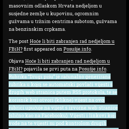
masovnim odlaskom Hrvata nedjeljom u
susjedne zemlje u kupovinu, ogromnim
gužvama u tržnim centrima subotom, gužvama
na benzinskim crpkama.
The post
Hoće li biti zabranjen rad nedjeljom u
FBiH?
first appeared on
Posušje.info
.
Objava
Hoće li biti zabranjen rad nedjeljom u
FBiH?
pojavila se prvi puta na
Posušje.info
.
Rubrika “Drugi pišu” je računalno generirana
rubrika u kojoj se automatski povlači vijesti s
drugih web stranica putem RSS protokola, te se
korisnik koji otvori (klikne) vijest na ovoj
rubrici upućuje na vijest s izvorne web-stranice
(slično kao na Facebooku). Vijesti i linkovi koji
vode na te vijesti su pod kontrolom drugih