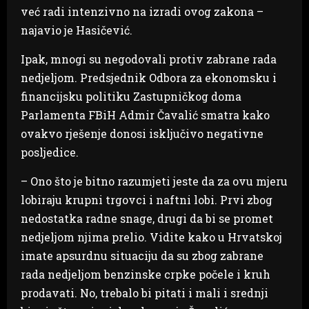
već radi intenzivno na izradi ovog zakona –
najavio je Hasičević.
Ipak, mnogi su negodovali protiv zabrane rada
nedjeljom. Predsjednik Odbora za ekonomsku i
financijsku politiku Zastupničkog doma
Parlamenta FBiH Admir Čavalić smatra kako
ovakvo rješenje donosi isključivo negativne
posljedice.
– Ono što je bitno razumjeti jeste da za ovu mjeru
lobiraju krupni trgovci i naftni lobi. Prvi zbog
nedostatka radne snage, drugi da bi se promet
nedjeljom njima prelio. Vidite kako u Hrvatskoj
imate apsurdnu situaciju da su zbog zabrane
rada nedjeljom benzinske crpke počele i kruh
prodavati. No, trebalo bi pitati i mali i srednji