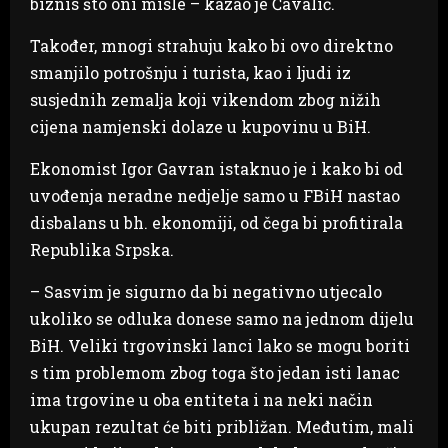
biznis što oni misle – kazao je Čavalić.
Također, mnogi strahuju kako bi ovo direktno
smanjilo potrošnju i turista, kao i ljudi iz
susjednih zemalja koji vikendom zbog nižih
cijena namjenski dolaze u kupovinu u BiH.
Ekonomist Igor Gavran istaknuo je i kako bi od
uvođenja neradne nedjelje samo u FBiH nastao
disbalans u bh. ekonomiji, od čega bi profitirala
Republika Srpska.
– Sasvim je sigurno da bi negativno utjecalo
ukoliko se odluka donese samo na jednom dijelu
BiH. Veliki trgovinski lanci lako se mogu boriti
s tim problemom zbog toga što jedan isti lanac
ima trgovine u oba entiteta i na neki način
ukupan rezultat će biti približan. Međutim, mali