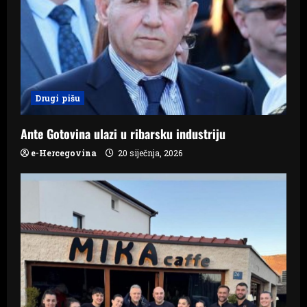
a
t
i
o
Drugi pišu
n
Ante Gotovina ulazi u ribarsku industriju
e-Hercegovina
20 siječnja, 2026