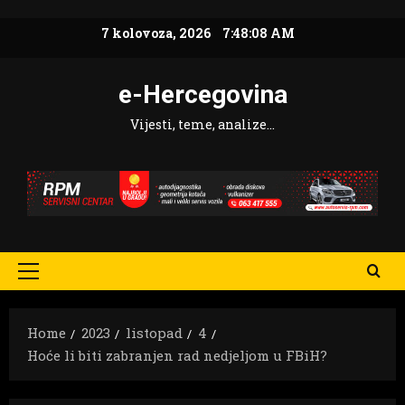
Skip
7 kolovoza, 2026
7:48:10 AM
to
content
e-Hercegovina
Vijesti, teme, analize…
Primary
Menu
Home
2023
listopad
4
Hoće li biti zabranjen rad nedjeljom u FBiH?