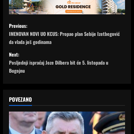
P
Previous:
o
IMENOVAN NOVI UO KCUS: Propao plan Sebije Izetbegović
da vlada još godinama
s
Next:
t
Posljednji ispraćaj Joze Dilbera bit će 5. listopada u
n
Bugojnu
a
v
POVEZANO
i
g