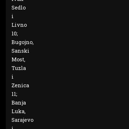
Sedlo
i
Livno
10;
Bugojno,
Sanski
Most,
Tuzla
i
Zenica
11;
Banja
Luka,
Sarajevo
i