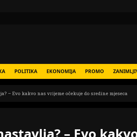
KA
POLITIKA
EKONOMIJA
PROMO
ZANIMLJI
lja? – Evo kakvo nas vrijeme očekuje do sredine mjeseca
nastavlja? – Evo kakv