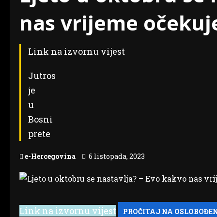
nas vrijeme očekuj
Link na izvornu vijest
Jutros
je
u
Bosni
prete
e-Hercegovina
6 listopada, 2023
Link na izvornu vijest