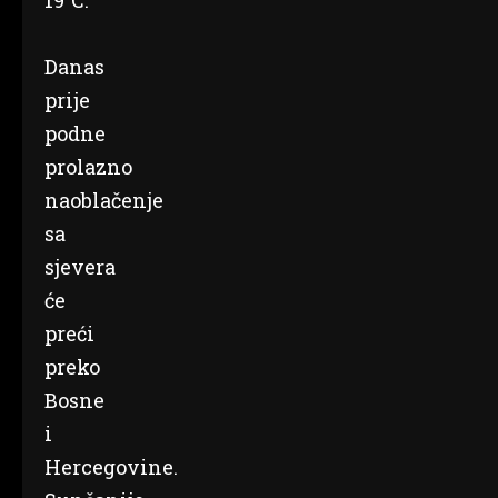
19°C.
Danas
prije
podne
prolazno
naoblačenje
sa
sjevera
će
preći
preko
Bosne
i
Hercegovine.