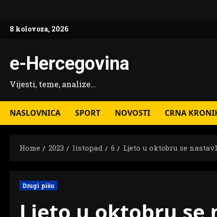
Skip
to
8 kolovoza, 2026
content
e-Hercegovina
Vijesti, teme, analize…
NASLOVNICA
SPORT
NOVOSTI
CRNA KRONI
Home
2023
listopad
6
Ljeto u oktobru se nastav
Drugi pišu
Ljeto u oktobru se 