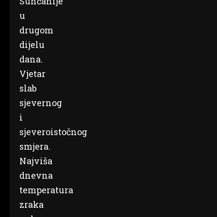
Sunčanije
u
drugom
dijelu
dana.
Vjetar
slab
sjevernog
i
sjeveroistočnog
smjera.
Najviša
dnevna
temperatura
zraka