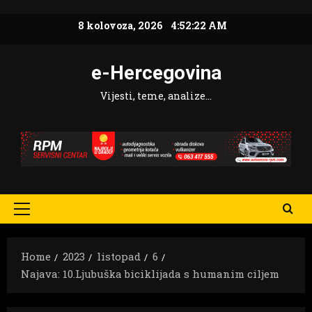
Skip
8 kolovoza, 2026
4:52:23 AM
to
content
e-Hercegovina
Vijesti, teme, analize…
Primary
Menu
Home
2023
listopad
6
Najava: 10.Ljubuška biciklijada s humanim ciljem