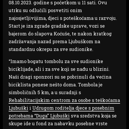
08.10.2023. godine s početkom u 11 sati. Ovu
utrku su odlučili posvetiti onim
najosjetljivijima, djeci s poteškoćama u razvoju.
Start je iza zgrade gradske uprave, vozi se
bajerom do slapova Koćuše, te nakon kratkog
zadržavanja nazad prema Ljubuškom na
standardnu okrepu za sve sudionike.
“Imamo bogatu tombolu za sve sudionike
biciklijade, ali i za sve koji se nađu u blizini.
Naši dragi sponzori su se pobrinuli da većina
biciklista ponese nešto doma. Tombola je
simboličnih 5 km, a u suradnji s
Rehabilitacijskim centrom za osobe s teškoćama
Ljubuški
i
Udrugom roditelja djece s posebnim
potrebama “Duga” Ljubuški
sva sredstva koja se
skupe ide u fond za nabavku posebne vrste