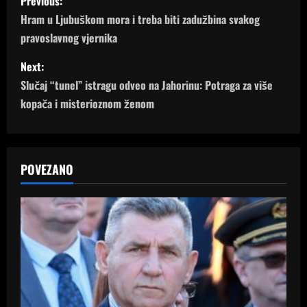
Previous:
o
Hram u Ljubuškom mora i treba biti zadužbina svakog
pravoslavnog vjernika
s
Next:
t
Slučaj “tunel” istragu odveo na Jahorinu: Potraga za više
n
kopača i misterioznom ženom
a
v
POVEZANO
i
g
a
t