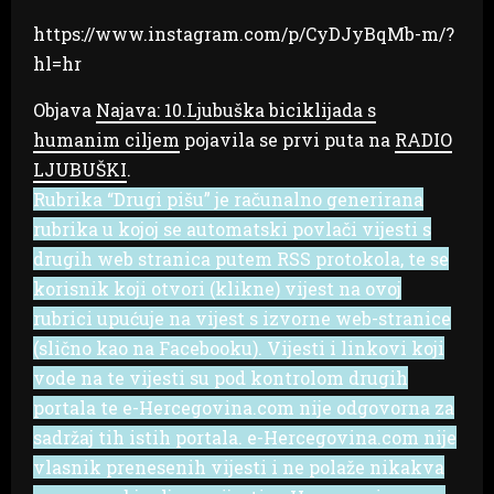
https://www.instagram.com/p/CyDJyBqMb-m/?
hl=hr
Objava
Najava: 10.Ljubuška biciklijada s
humanim ciljem
pojavila se prvi puta na
RADIO
LJUBUŠKI
.
Rubrika “Drugi pišu” je računalno generirana
rubrika u kojoj se automatski povlači vijesti s
drugih web stranica putem RSS protokola, te se
korisnik koji otvori (klikne) vijest na ovoj
rubrici upućuje na vijest s izvorne web-stranice
(slično kao na Facebooku). Vijesti i linkovi koji
vode na te vijesti su pod kontrolom drugih
portala te e-Hercegovina.com nije odgovorna za
sadržaj tih istih portala. e-Hercegovina.com nije
vlasnik prenesenih vijesti i ne polaže nikakva