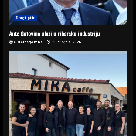
i
o
Drugi pišu
n
Ante Gotovina ulazi u ribarsku industriju
e-Hercegovina
20 siječnja, 2026