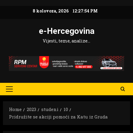
Skip
8 kolovoza, 2026
12:27:55 PM
to
content
e-Hercegovina
Vijesti, teme, analize…
Primary
Menu
Home
2023
studeni
10
Pridružite se akciji pomoći za Katu iz Gruda