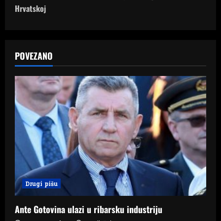
t
Hrvatskoj
n
a
POVEZANO
v
i
g
a
t
i
Drugi pišu
o
n
Ante Gotovina ulazi u ribarsku industriju