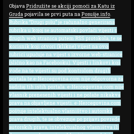
Objava
Pridružite se akciji pomoći za Katu iz
Gruda
pojavila se prvi puta na
Posušje.info
.
Rubrika “Drugi pišu” je računalno generirana
rubrika u kojoj se automatski povlači vijesti s
drugih web stranica putem RSS protokola, te se
korisnik koji otvori (klikne) vijest na ovoj
rubrici upućuje na vijest s izvorne web-stranice
(slično kao na Facebooku). Vijesti i linkovi koji
vode na te vijesti su pod kontrolom drugih
portala te e-Hercegovina.com nije odgovorna za
sadržaj tih istih portala. e-Hercegovina.com nije
vlasnik prenesenih vijesti i ne polaže nikakva
prava na objavljene vijesti. e-Hercegovina.com
poštuje intelektualno vlasništvo i autorska
prava drugih, te se obvezuje po prijavi povrede
autorskih prava, intelektualnog vlasništva ili