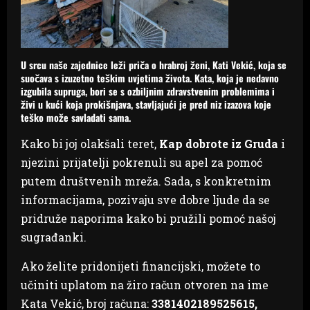
U srcu naše zajednice leži priča o hrabroj ženi, Kati Vekić, koja se
suočava s izuzetno teškim uvjetima života. Kata, koja je nedavno
izgubila supruga, bori se s ozbiljnim zdravstvenim problemima i
živi u kući koja prokišnjava, stavljajući je pred niz izazova koje
teško može savladati sama.
Kako bi joj olakšali teret,
Kap dobrote iz Gruda
i
njezini prijatelji pokrenuli su apel za pomoć
putem društvenih mreža. Sada, s konkretnim
informacijama, pozivaju sve dobre ljude da se
pridruže naporima kako bi pružili pomoć našoj
sugrađanki.
Ako želite pridonijeti financijski, možete to
učiniti uplatom na žiro račun otvoren na ime
Kata Vekić, broj računa:
3381402189525615,