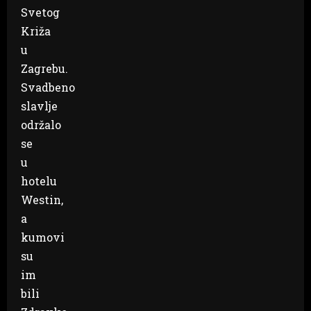
Svetog
Križa
u
Zagrebu.
Svadbeno
slavlje
održalo
se
u
hotelu
Westin,
a
kumovi
su
im
bili