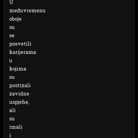
U
međuvremenu
oboje
su
se
posvetili
karijerama
u
kojima
su
postizali
zavidne
uspjehe,
ali
su
imali
i