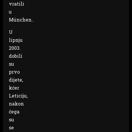
vratili
u
München..
U
lipnju
2003.
dobili
su
prvo
dijete,
kćer
Leticiju,
nakon
čega
su
se