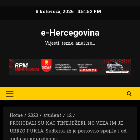
Skip
8 kolovoza, 2026
3:51:53 PM
to
content
e-Hercegovina
Vijesti, teme, analize…
Primary
Menu
Home
2023
studeni
12
PROHODALI SU KAO TINEJDŽERI, NO VEZA IM JE
UBRZO PUKLA: Sudbina ih je ponovno spojila i od
onda su nerazdvojni