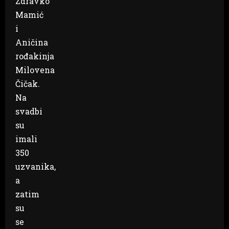
Zdravko
Mamić
i
Aničina
rođakinja
Milovena
Čičak.
Na
svadbi
su
imali
350
uzvanika,
a
zatim
su
se