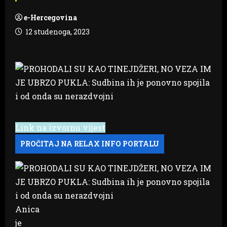
e-Hercegovina
12 studenoga, 2023
Link na izvornu vijest
Anica
je