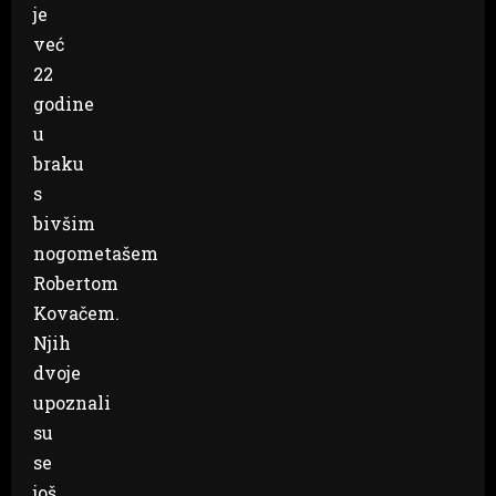
je
već
22
godine
u
braku
s
bivšim
nogometašem
Robertom
Kovačem.
Njih
dvoje
upoznali
su
se
još