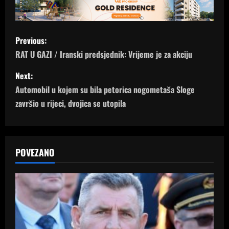
P
Previous:
o
RAT U GAZI / Iranski predsjednik: Vrijeme je za akciju
s
Next:
Automobil u kojem su bila petorica nogometaša Sloge
t
završio u rijeci, dvojica se utopila
n
a
POVEZANO
v
i
g