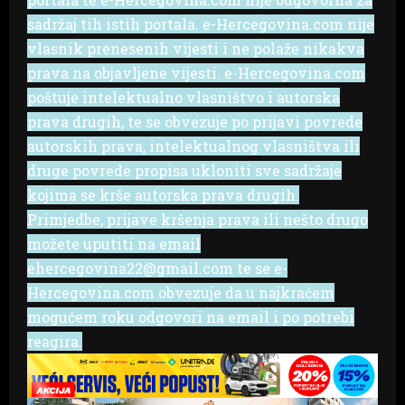
sadržaj tih istih portala. e-Hercegovina.com nije
vlasnik prenesenih vijesti i ne polaže nikakva
prava na objavljene vijesti. e-Hercegovina.com
poštuje intelektualno vlasništvo i autorska
prava drugih, te se obvezuje po prijavi povrede
autorskih prava, intelektualnog vlasništva ili
druge povrede propisa ukloniti sve sadržaje
kojima se krše autorska prava drugih.
Primjedbe, prijave kršenja prava ili nešto drugo
možete uputiti na email
ehercegovina22@gmail.com te se e-
Hercegovina.com obvezuje da u najkraćem
mogućem roku odgovori na email i po potrebi
reagira.