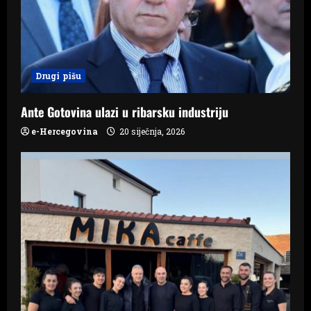
a
t
i
Drugi pišu
o
n
Ante Gotovina ulazi u ribarsku industriju
e-Hercegovina
20 siječnja, 2026