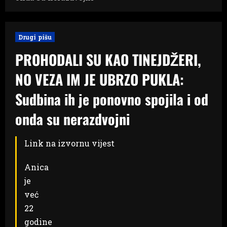
Drugi pišu
PROHODALI SU KAO TINEJDŽERI,
NO VEZA IM JE UBRZO PUKLA:
Sudbina ih je ponovno spojila i od
onda su nerazdvojni
Link na izvornu vijest
Anica
je
već
22
godine