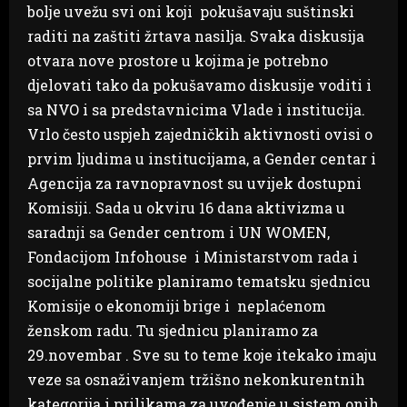
bolje uvežu svi oni koji pokušavaju suštinski
raditi na zaštiti žrtava nasilja. Svaka diskusija
otvara nove prostore u kojima je potrebno
djelovati tako da pokušavamo diskusije voditi i
sa NVO i sa predstavnicima Vlade i institucija.
Vrlo često uspjeh zajedničkih aktivnosti ovisi o
prvim ljudima u institucijama, a Gender centar i
Agencija za ravnopravnost su uvijek dostupni
Komisiji. Sada u okviru 16 dana aktivizma u
saradnji sa Gender centrom i UN WOMEN,
Fondacijom Infohouse i Ministarstvom rada i
socijalne politike planiramo tematsku sjednicu
Komisije o ekonomiji brige i neplaćenom
ženskom radu. Tu sjednicu planiramo za
29.novembar . Sve su to teme koje itekako imaju
veze sa osnaživanjem tržišno nekonkurentnih
kategorija i prilikama za uvođenje u sistem onih