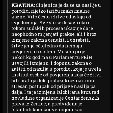
KRATINA:
Činjenica je da se za nasilje u
porodici rijetko izriču maksimalne
kazne. Vrlo često i žrtve odustaju od
svjedočenja. Sve što se dešava oko i
tokom sudskih procesa ukazuje da je
neophodno mijenjati prakse, ali i kroz
izmjene zakona osnažiti i ohrabriti
žrtve jer je očigledno da nemaju
povjerenja u sistem. Mi smo prije
nekoliko godina u Parlamentu FBiH
usvojili izmjenu i dopunu zakona o
zaštiti od nasilja u porodici koja je uvela
institut osobe od povjerenja koja će žrtvi
biti pratnja dok prolazi kroz iznimno
stresan postupak od prijave nasilja pa
dalje. I ta je izmjena izlobirana kroz rad
nevladine organizacije Centar ženskih
prava iz Zenice, a predviđena je
Istanbulskom konvencijom kao