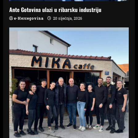
o
Ante Gotovina ulazi u ribarsku industriju
n
e-Hercegovina
20 siječnja, 2026