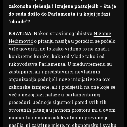
zakonska rješenja i izmjene postojećih – šta je
do sada došlo do Parlamenta i u kojoj je fazi
“obrade”?
KRATINA:
Nakon stravičnog ubistva
Nizame
Hećimović
o pitanju nasilja u porodici se počelo
više govoriti, no to kako vidimo to ne znači i
konkretne korake, kako od Vlade tako i od
rukovodstva Parlamenta. U međuvremenu su
zastupnici, ali i predstavnici nevladinih
organizacija podnijeli nove inicijative za ove
zakonske izmjene, ali i podsjetili na one koje se
već u nekoj fazi nalaze u parlamentarnoj
proceduri. Jedno je sigurno: i pored svih tih
otvorenih pitanja u javnom prostoru mi u ovom
momentu nemamo adekvatnu ni prevenciju
nasilja, ni zaštitne mjere, ni ekonomsku i svaku