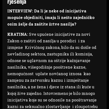
rješenja
INTERVIEW: Da li je neke od inicijativa
moguće objediniti, imaju li nešto zajedničko
osim želje da zaštite žrtve nasilja?
KRATINA:
Sve upućene inicijative za novi
Zakon o zaštiti od nasilja u porodici i za
izmjene Krivičnog zakona, bilo da su došle od
nevladinog sektora, zastupnika ili komisija,
odnose se uglavnom na oštrije kažnjavanje
nasilnika, višegodišnje pooštrene kazne,
nemogućnost uplate novčanog iznosa kao
zamjenu za zatvorsku kaznu i izmještanje
nasilnika, a ne žena i djece iz stana ili kuće u
kojoj žive zajedno. Istovremeno je bilo mnogo
inicijativa koje su se odnosile na pooštravanje
kazni za seksualno zlostavljanje i zloupotrebu