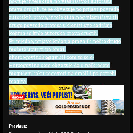
poštuje intelektualno vlasništvo i autorska
prava drugih, te se obvezuje po prijavi povrede
autorskih prava, intelektualnog vlasništva ili
druge povrede propisa ukloniti sve sadržaje
kojima se krše autorska prava drugih.
Primjedbe, prijave kršenja prava ili nešto drugo
možete uputiti na email
ehercegovina22@gmail.com te se e-
Hercegovina.com obvezuje da u najkraćem
mogućem roku odgovori na email i po potrebi
reagira.
P
Previous: