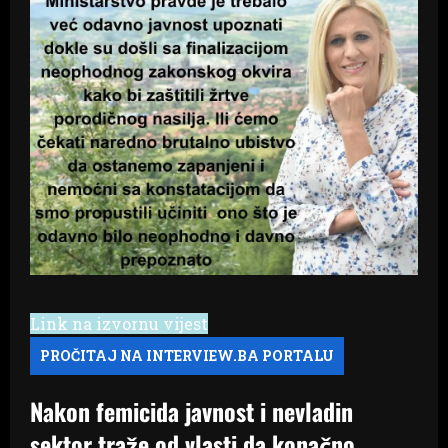
Link na izvornu vijest
Nakon femicida javnost i nevladin
sektor traže od vlasti da konačno