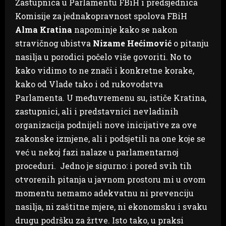
Zastupnica u Parlamentu FBiH i predsjednica
Komisije za jednakopravnost spolova FBiH
Alma Kratina
napominje kako se nakon
stravičnog ubistva
Nizame Hećimović
o pitanju
nasilja u porodici počelo više govoriti. No to
kako vidimo to ne znači i konkretne korake,
kako od Vlade tako i od rukovodstva
Parlamenta. U međuvremenu su, ističe Kratina,
zastupnici, ali i predstavnici nevladinih
organizacija podnijeli nove inicijative za ove
zakonske izmjene, ali i podsjetili na one koje se
već u nekoj fazi nalaze u parlamentarnoj
proceduri. Jedno je sigurno: i pored svih tih
otvorenih pitanja u javnom prostoru mi u ovom
momentu nemamo adekvatnu ni prevenciju
nasilja, ni zaštitne mjere, ni ekonomsku i svaku
drugu podršku za žrtve. Isto tako, u praksi