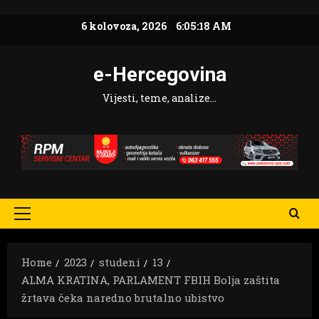
Skip
6 kolovoza, 2026
6:05:20 AM
to
content
e-Hercegovina
Vijesti, teme, analize…
Primary
Menu
Home
2023
studeni
13
ALMA KRATINA, PARLAMENT FBIH Bolja zaštita
žrtava čeka naredno brutalno ubistvo