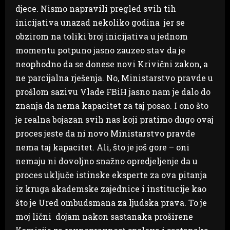
djece. Nismo napravili pregled svih tih
inicijativa unazad nekoliko godina jer se
obzirom na toliki broj inicijativa u jednom
momentu potpuno jasno zauzeo stav da je
neophodno da se donese novi Krivični zakon, a
ne parcijalna rješenja. No, Ministarstvo pravde u
prošlom sazivu Vlade FBiH jasno nam je dalo do
znanja da nema kapacitet za taj posao. I ono što
je realna bojazan svih nas koji pratimo dugo ovaj
proces jeste da ni novo Ministarstvo pravde
nema taj kapacitet. Ali, što je još gore – oni
nemaju ni dovoljno snažno opredjeljenje da u
proces uključe istinske eksperte za ova pitanja
iz kruga akademske zajednice i institucije kao
što je Ured ombudsmana za ljudska prava. To je
moj lični dojam nakon sastanaka proširene