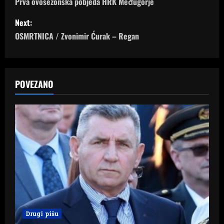
o
Prva ovosezonska pobjeda HRK Međugorje
s
Next:
OSMRTNICA / Zvonimir Ćurak – Regan
t
n
a
POVEZANO
v
i
g
a
t
i
Drugi pišu