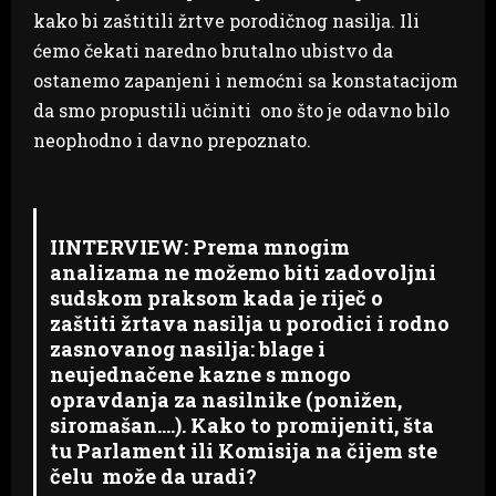
kako bi zaštitili žrtve porodičnog nasilja. Ili
ćemo čekati naredno brutalno ubistvo da
ostanemo zapanjeni i nemoćni sa konstatacijom
da smo propustili učiniti ono što je odavno bilo
neophodno i davno prepoznato.
IINTERVIEW: Prema mnogim
analizama ne možemo biti zadovoljni
sudskom praksom kada je riječ o
zaštiti žrtava nasilja u porodici i rodno
zasnovanog nasilja: blage i
neujednačene kazne s mnogo
opravdanja za nasilnike (ponižen,
siromašan….). Kako to promijeniti, šta
tu Parlament ili Komisija na čijem ste
čelu može da uradi?