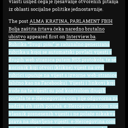
vlasti usljed čega je rješavanje otvorenih pitanja
iz oblasti socijalne politike jednostavnije.
The post
ALMA KRATINA, PARLAMENT FBIH
Bolja zaštita žrtava čeka naredno brutalno
ubistvo
appeared first on
Interview.ba
.
Rubrika “Drugi pišu” je računalno generirana
rubrika u kojoj se automatski povlači vijesti s
drugih web stranica putem RSS protokola, te se
korisnik koji otvori (klikne) vijest na ovoj
rubrici upućuje na vijest s izvorne web-stranice
(slično kao na Facebooku). Vijesti i linkovi koji
vode na te vijesti su pod kontrolom drugih
portala te e-Hercegovina.com nije odgovorna za
sadržaj tih istih portala. e-Hercegovina.com nije
vlasnik prenesenih vijesti i ne polaže nikakva
prava na objavljene vijesti. e-Hercegovina.com