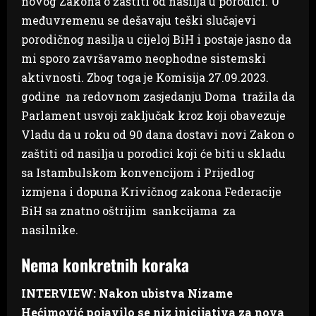
novog Zakona o zaštiti od nasilja u porodici. U
međuvremenu se dešavaju teški slučajevi
porodičnog nasilja u cijeloj BiH i postaje jasno da
mi sporo završavamo neophodne sistemski
aktivnosti. Zbog toga je Komisija 27.09.2023.
godine na redovnom zasjedanju Doma tražila da
Parlament usvoji zaključak kroz koji obavezuje
Vladu da u roku od 90 dana dostavi novi Zakon o
zaštiti od nasilja u porodici koji će biti u skladu
sa Istambulskom konvencijom i Prijedlog
izmjena i dopuna Krivičnog zakona Federacije
BiH sa znatno oštrijim sankcijama za
nasilnike.
Nema konkretnih koraka
INTERVIEW:
Nakon ubistva Nizame
Hećimović pojavilo se niz inicijativa za nova