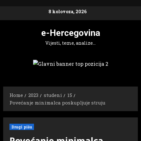
Skip
to
8 kolovoza, 2026
content
e-Hercegovina
Vijesti, teme, analize…
Home
2023
studeni
15
Povećanje minimalca poskupljuje struju
Drugi pišu
Povećanje minimalca