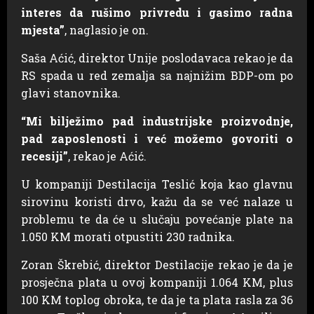
interes da rušimo privredu i gasimo radna
mjesta”
, naglasio je on.
Saša Aćić, direktor Unije poslodavaca rekao je da
RS spada u red zemalja sa najnižim BDP-om po
glavi stanovnika.
“Mi bilježimo pad industrijske proizvodnje,
pad zaposlenosti i već možemo govoriti o
recesiji”
, rekao je Aćić.
U kompaniji Destilacija Teslić koja kao glavnu
sirovinu koristi drvo, kažu da se već nalaze u
problemu te da će u slučaju povećanje plate na
1.050 KM morati otpustiti 230 radnika.
Zoran Škrebić, direktor Destilacije rekao je da je
prosječna plata u ovoj kompaniji 1.064 KM, plus
100 KM toplog obroka, te da je ta plata rasla za 36