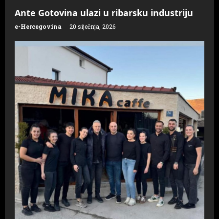
n
Ante Gotovina ulazi u ribarsku industriju
e-Hercegovina
20 siječnja, 2026