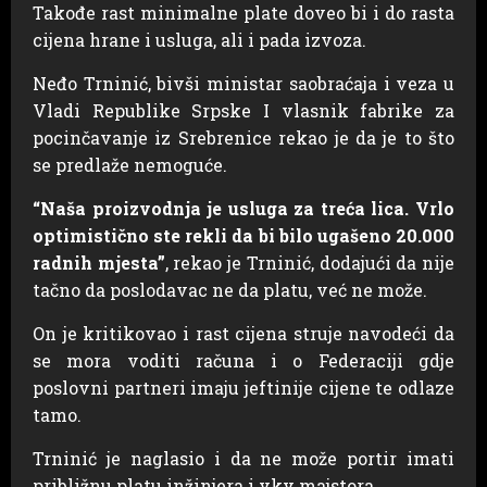
Takođe rast minimalne plate doveo bi i do rasta
cijena hrane i usluga, ali i pada izvoza.
Neđo Trninić, bivši ministar saobraćaja i veza u
Vladi Republike Srpske I vlasnik fabrike za
pocinčavanje iz Srebrenice rekao je da je to što
se predlaže nemoguće.
“Naša proizvodnja je usluga za treća lica. Vrlo
optimistično ste rekli da bi bilo ugašeno 20.000
radnih mjesta”
, rekao je Trninić, dodajući da nije
tačno da poslodavac ne da platu, već ne može.
On je kritikovao i rast cijena struje navodeći da
se mora voditi računa i o Federaciji gdje
poslovni partneri imaju jeftinije cijene te odlaze
tamo.
Trninić je naglasio i da ne može portir imati
približnu platu inžinjera i vkv majstora.