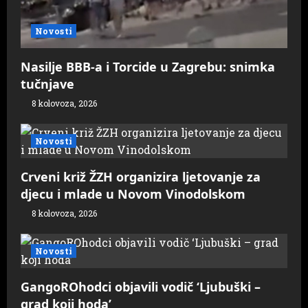
Novosti
Nasilje BBB-a i Torcide u Zagrebu: snimka
tučnjave
8 kolovoza, 2026
Novosti
Crveni križ ŽZH organizira ljetovanje za
djecu i mlade u Novom Vinodolskom
8 kolovoza, 2026
Novosti
GangoROhodci objavili vodič ‘Ljubuški –
grad koji hoda’