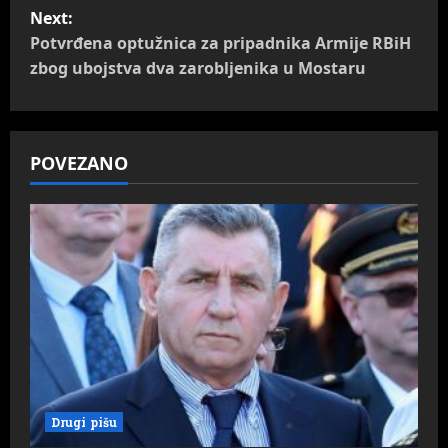
s
Next:
t
Potvrđena optužnica za pripadnika Armije RBiH
zbog ubojstva dva zarobljenika u Mostaru
n
a
POVEZANO
v
i
g
a
t
i
o
Drugi pišu