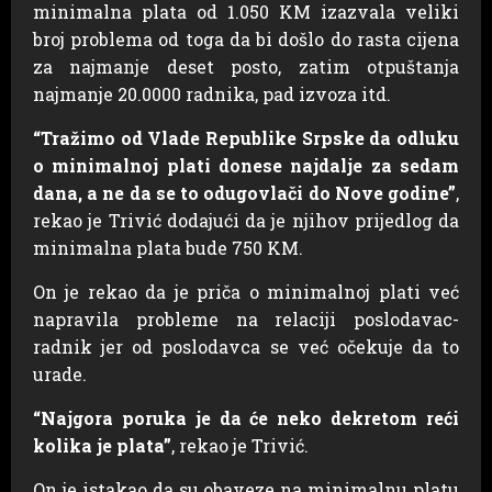
minimalna plata od 1.050 KM izazvala veliki
broj problema od toga da bi došlo do rasta cijena
za najmanje deset posto, zatim otpuštanja
najmanje 20.0000 radnika, pad izvoza itd.
“Tražimo od Vlade Republike Srpske da odluku
o minimalnoj plati donese najdalje za sedam
dana, a ne da se to odugovlači do Nove godine”
,
rekao je Trivić dodajući da je njihov prijedlog da
minimalna plata bude 750 KM.
On je rekao da je priča o minimalnoj plati već
napravila probleme na relaciji poslodavac-
radnik jer od poslodavca se već očekuje da to
urade.
“Najgora poruka je da će neko dekretom reći
kolika je plata”
, rekao je Trivić.
On je istakao da su obaveze na minimalnu platu