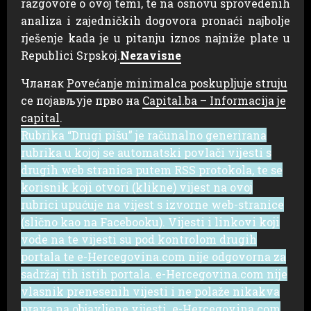
razgovore o ovoj temi, te na osnovu sprovedenih
analiza i zajedničkih dogovora pronaći najbolje
rješenje kada je u pitanju iznos najniže plate u
Republici Srpskoj.
Nezavisne
Чланак
Povećanje minimalca poskupljuje struju
се појављује прво на
Capital.ba – Informacija je
capital
.
Rubrika “Drugi pišu” je računalno generirana
rubrika u kojoj se automatski povlači vijesti s
drugih web stranica putem RSS protokola, te se
korisnik koji otvori (klikne) vijest na ovoj
rubrici upućuje na vijest s izvorne web-stranice
(slično kao na Facebooku). Vijesti i linkovi koji
vode na te vijesti su pod kontrolom drugih
portala te e-Hercegovina.com nije odgovorna za
sadržaj tih istih portala. e-Hercegovina.com nije
vlasnik prenesenih vijesti i ne polaže nikakva
prava na objavljene vijesti. e-Hercegovina.com