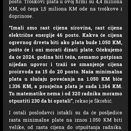
posto. Troškovi plata u ovoj firmi su 4,4 miliona
KM, od čega 1,5 miliona KM ode na troškove i
doprinose.
“Imali smo rast cijena sirovina, rast cijena
električne energije 46 posto. Kakva će cijena
ogrevnog drveta biti ako plata bude 1.050 KM,
pošto će i oni morati dizati plate. Očekujemo
da će 2024. godina biti teža, nemamo potpisan
nijedan ugovor i traži se smanjenje cijena
proizvoda za 15 do 20 posto. Naša minimalna
plata u slučaju povećanja na 1.050 KM biće
1.336 KM, a prosječna plata je sada 1.164 KM.
Tu matematike nema i od 320 radnika moramo
otpustiti 230 da bi opstali”
, rekao je Škrebić.
I ostali poslodavci istakli su da će posljedice
rasta minimalne plate na iznos 1.050 KM biti
velike, od rasta cijena do otpuštanja radnika.