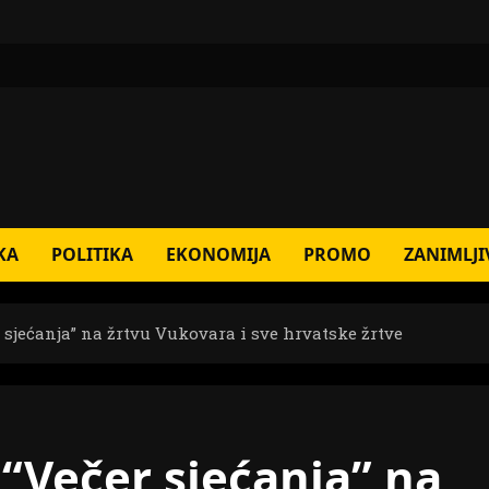
KA
POLITIKA
EKONOMIJA
PROMO
ZANIMLJI
sjećanja” na žrtvu Vukovara i sve hrvatske žrtve
Večer sjećanja” na