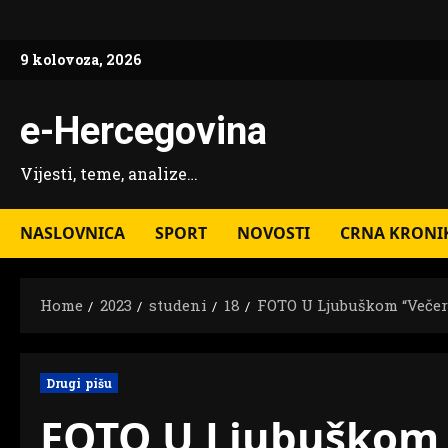
Skip
to
9 kolovoza, 2026
content
e-Hercegovina
Vijesti, teme, analize…
NASLOVNICA
SPORT
NOVOSTI
CRNA KRONI
Home
2023
studeni
18
FOTO U Ljubuškom “Večer 
Drugi pišu
FOTO U Ljubuškom “