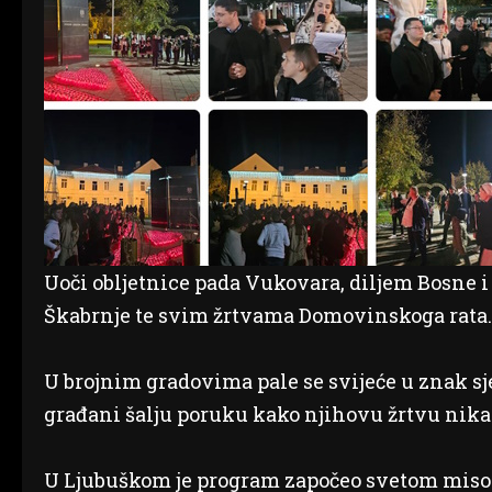
Uoči obljetnice pada Vukovara, diljem Bosne 
Škabrnje te svim žrtvama Domovinskoga rata.
U brojnim gradovima pale se svijeće u znak s
građani šalju poruku kako njihovu žrtvu nika
U Ljubuškom je program započeo svetom misom u