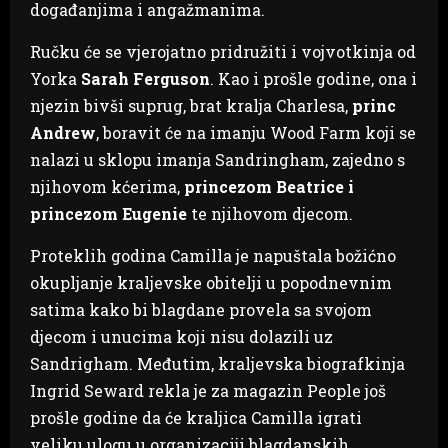
događanjima i angažmanima.
Ručku će se vjerojatno pridružiti i vojvotkinja od
Yorka
Sarah Ferguson
. Kao i prošle godine, ona i
njezin bivši suprug, brat kralja Charlesa,
princ
Andrew
, boravit će na imanju Wood Farm koji se
nalazi u sklopu imanja Sandringham, zajedno s
njihovom kćerima,
princezom Beatrice i
princezom Eugenie
te njihovom djecom.
Proteklih godina Camilla je napuštala božićno
okupljanje kraljevske obitelji u popodnevnim
satima kako bi blagdane provela sa svojom
djecom i unucima koji nisu dolazili uz
Sandrigham. Međutim, kraljevska biografkinja
Ingrid Seward rekla je za magazin People još
prošle godine da će kraljica Camilla igrati
veliku ulogu u organizaciji blagdanskih