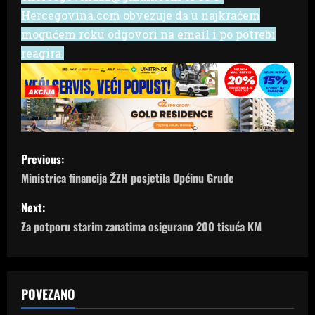
Hercegovina.com obvezuje da u najkraćem
mogućem roku odgovori na email i po potrebi
reagira.
P
Previous:
o
Ministrica financija ŽZH posjetila Općinu Grude
s
Next:
Za potporu starim zanatima osigurano 200 tisuća KM
t
n
a
POVEZANO