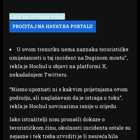
Link na izvornu vijest
U ovom trenutku nema naznaka terorističke
umiješanosti u taj incident na Duginom mostu”,
rekla je Hochul u objavi na platformi X,
nekadašnjem Twitteru.
“Nismo upoznati ni s kakvim prijetnjama ovom
području, ali naglašavam da je istraga u toku”,
rekla je Hochul novinarima ranije u srijedu.
Iako istražitelji nisu pronašli dokaze o
terorističkom činu, okolnosti incidenta ostale su
nejasne i tek treba utvrditi je li nesreća bila