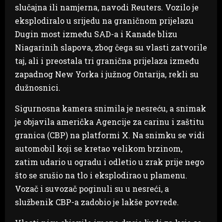
slučajna ili namjerna, navodi Reuters. Vozilo je
eksplodiralo u srijedu na graničnom prijelazu
Dugin most između SAD-a i Kanade blizu
Niagarinih slapova, zbog čega su vlasti zatvorile
taj, ali i preostala tri granična prijelaza između
zapadnog New Yorka i južnog Ontarija, rekli su
dužnosnici.
Sigurnosna kamera snimila je nesreću, a snimak
je objavila američka Agencije za carinu i zaštitu
granica (CBP) na platformi X. Na snimku se vidi
automobil koji se kretao velikom brzinom,
zatim udario u ogradu i odletio u zrak prije nego
što se srušio na tlo i eksplodirao u plamenu.
Vozač i suvozač poginuli su u nesreći, a
službenik CBP-a zadobio je lakše povrede.