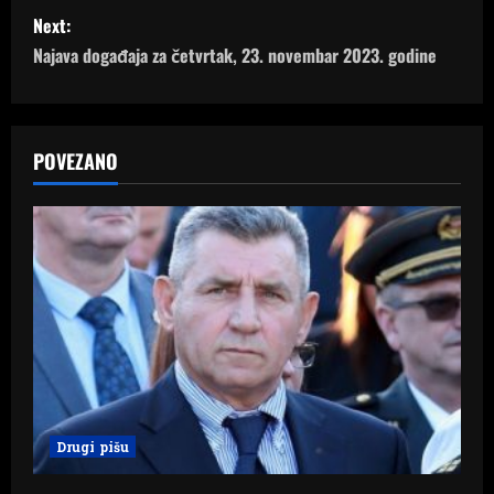
s
Next:
Najava događaja za četvrtak, 23. novembar 2023. godine
t
n
a
POVEZANO
v
i
g
a
t
i
Drugi pišu