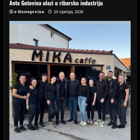
o
Ante Gotovina ulazi u ribarsku industriju
n
e-Hercegovina
20 siječnja, 2026