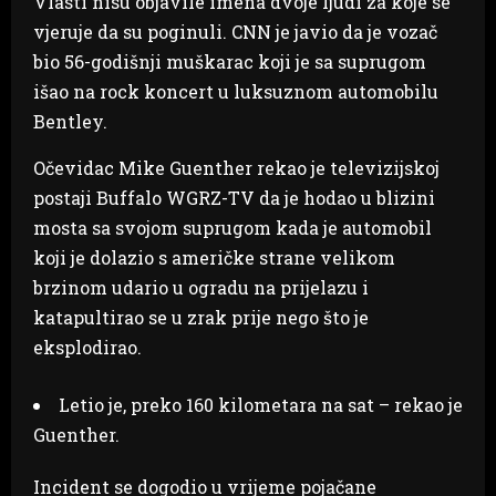
Vlasti nisu objavile imena dvoje ljudi za koje se
vjeruje da su poginuli. CNN je javio da je vozač
bio 56-godišnji muškarac koji je sa suprugom
išao na rock koncert u luksuznom automobilu
Bentley.
Očevidac Mike Guenther rekao je televizijskoj
postaji Buffalo WGRZ-TV da je hodao u blizini
mosta sa svojom suprugom kada je automobil
koji je dolazio s američke strane velikom
brzinom udario u ogradu na prijelazu i
katapultirao se u zrak prije nego što je
eksplodirao.
Letio je, preko 160 kilometara na sat – rekao je
Guenther.
Incident se dogodio u vrijeme pojačane