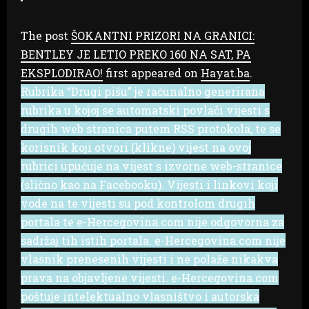
The post
ŠOKANTNI PRIZORI NA GRANICI:
BENTLEY JE LETIO PREKO 160 NA SAT, PA
EKSPLODIRAO!
first appeared on
Hayat.ba
.
Rubrika “Drugi pišu” je računalno generirana
rubrika u kojoj se automatski povlači vijesti s
drugih web stranica putem RSS protokola, te se
korisnik koji otvori (klikne) vijest na ovoj
rubrici upućuje na vijest s izvorne web-stranice
(slično kao na Facebooku). Vijesti i linkovi koji
vode na te vijesti su pod kontrolom drugih
portala te e-Hercegovina.com nije odgovorna za
sadržaj tih istih portala. e-Hercegovina.com nije
vlasnik prenesenih vijesti i ne polaže nikakva
prava na objavljene vijesti. e-Hercegovina.com
poštuje intelektualno vlasništvo i autorska