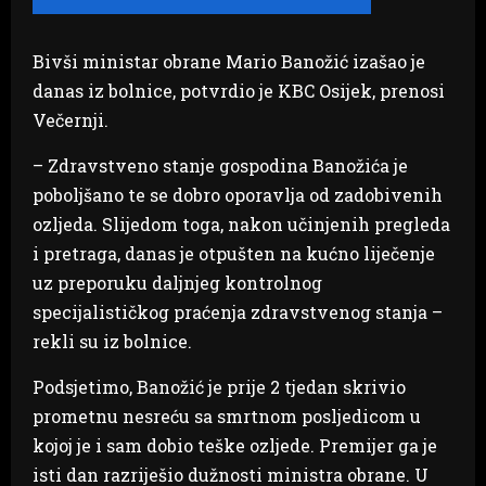
Bivši ministar obrane Mario Banožić izašao je
danas iz bolnice, potvrdio je KBC Osijek, prenosi
Večernji.
– Zdravstveno stanje gospodina Banožića je
poboljšano te se dobro oporavlja od zadobivenih
ozljeda. Slijedom toga, nakon učinjenih pregleda
i pretraga, danas je otpušten na kućno liječenje
uz preporuku daljnjeg kontrolnog
specijalističkog praćenja zdravstvenog stanja –
rekli su iz bolnice.
Podsjetimo, Banožić je prije 2 tjedan skrivio
prometnu nesreću sa smrtnom posljedicom u
kojoj je i sam dobio teške ozljede. Premijer ga je
isti dan razriješio dužnosti ministra obrane. U