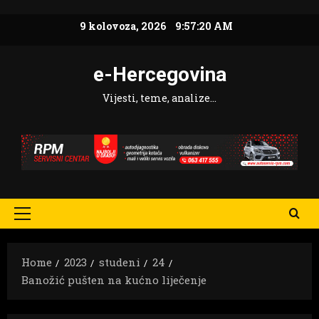
Skip
9 kolovoza, 2026
9:57:22 AM
to
content
e-Hercegovina
Vijesti, teme, analize…
Primary
Menu
Home
2023
studeni
24
Banožić pušten na kućno liječenje