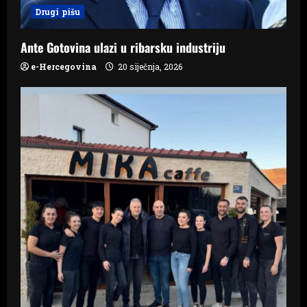
o
Drugi pišu
n
Ante Gotovina ulazi u ribarsku industriju
e-Hercegovina
20 siječnja, 2026