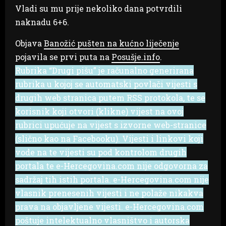
Vladi su mu prije nekoliko dana potvrdili
naknadu 6+6.
Objava
Banožić pušten na kućno liječenje
pojavila se prvi puta na
Posušje.info
.
Rubrika “Drugi pišu” je računalno generirana
rubrika u kojoj se automatski povlači vijesti s
drugih web stranica putem RSS protokola, te se
korisnik koji otvori (klikne) vijest na ovoj
rubrici upućuje na vijest s izvorne web-stranice
(slično kao na Facebooku). Vijesti i linkovi koji
vode na te vijesti su pod kontrolom drugih
portala te e-Hercegovina.com nije odgovorna za
sadržaj tih istih portala. e-Hercegovina.com nije
vlasnik prenesenih vijesti i ne polaže nikakva
prava na objavljene vijesti. e-Hercegovina.com
poštuje intelektualno vlasništvo i autorska