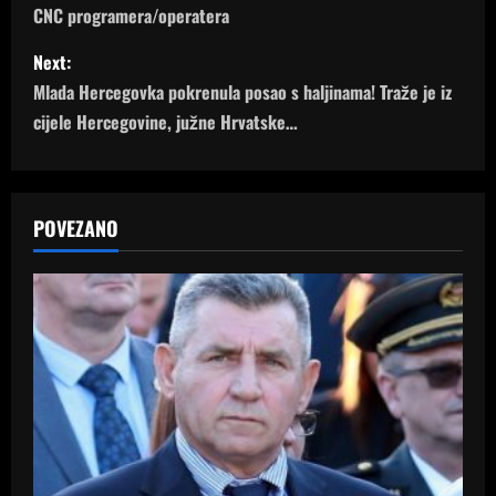
CNC programera/operatera
s
Next:
t
Mlada Hercegovka pokrenula posao s haljinama! Traže je iz
n
cijele Hercegovine, južne Hrvatske…
a
v
POVEZANO
i
g
a
t
i