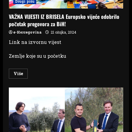
Drugi pišu
VAŽNA VIJESTI IZ BRISELA Europsko vijeće odobrilo
početak pregovora za BiH!
e-Hercegovina
21 ožujka, 2024
Link na izvornu vijest
Zemlje koje su u početku
Read
Više
more
about
VAŽNA
VIJESTI
IZ
BRISELA
Europsko
vijeće
odobrilo
početak
pregovora
za
BiH!