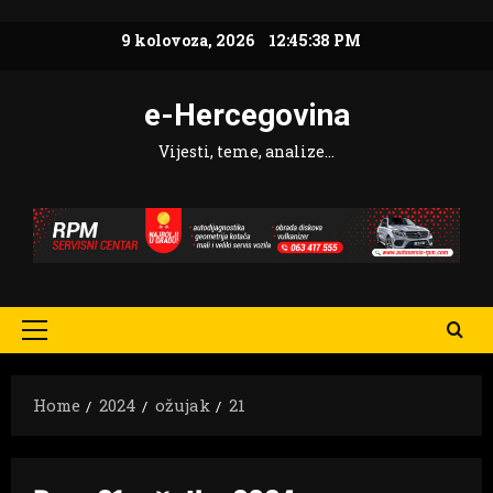
Skip
9 kolovoza, 2026
12:45:39 PM
to
content
e-Hercegovina
Vijesti, teme, analize…
Primary
Menu
Home
2024
ožujak
21