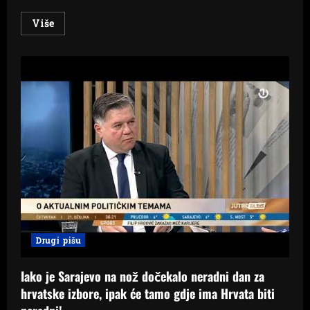
Read
Više
more
about
Metsola:
Vrijeme
je
da
danas
otvorimo
pristupne
pregovore
s
BiH
Drugi pišu
Iako je Sarajevo na nož dočekalo neradni dan za
hrvatske izbore, ipak će tamo gdje ima Hrvata biti