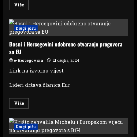
Read
Više
more
about
Metsola:
Vrijeme
je
Drugi pišu
da
otvorimo
pregovore
Bosni i Hercegovini odobreno otvaranje pregovora
s
BiH
sa EU
e-Hercegovina
21 ožujka, 2024
Link na izvornu vijest
Lideri država članica Eur
Read
Više
more
about
Bosni
i
Hercegovini
Drugi pišu
odobreno
otvaranje