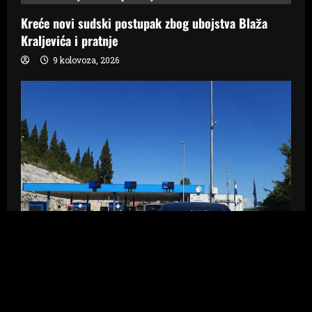
Kreće novi sudski postupak zbog ubojstva Blaža
Kraljevića i pratnje
9 kolovoza, 2026
Novosti
Gužve na granici BiH: Kolone iz Hercegovine prema
Hrvatskoj već od jutra