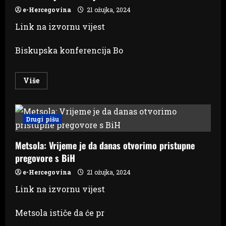
Marina
Primorca
e-Hercegovina
21 ožujka, 2024
Link na izvornu vijest
Biskupska konferencija Bo
Read
Više
more
about
Biskupska
konferencija
zasjedala
Drugi pišu
u
Mostaru:
Svećenika
Metsola: Vrijeme je da danas otvorimo pristupne
je
sve
pregovore s BiH
manje
e-Hercegovina
21 ožujka, 2024
Link na izvornu vijest
Metsola ističe da će pr