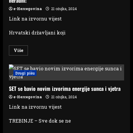
neradni!
e-Hercegovina
21 ožujka, 2024
Link na izvornu vijest
Hrvatski državljani koji
Read
Više
more
about
Iako
je
Sarajevo
Drugi pišu
na
nož
dočekalo
SET se bavio novim izvorima energije sunca i vjetra
neradni
dan
za
e-Hercegovina
21 ožujka, 2024
hrvatske
izbore,
Link na izvornu vijest
ipak
će
tamo
TREBINJE – Sve dok se ne
gdje
ima
Hrvata