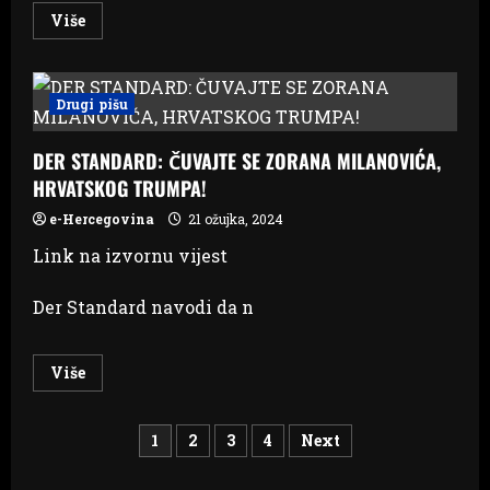
biti
neradni!
Read
Više
more
about
SET
se
bavio
Drugi pišu
novim
izvorima
energije
DER STANDARD: ČUVAJTE SE ZORANA MILANOVIĆA,
sunca
i
HRVATSKOG TRUMPA!
vjetra
e-Hercegovina
21 ožujka, 2024
Link na izvornu vijest
Der Standard navodi da n
Read
Više
more
about
DER
Brojevi
STANDARD:
1
2
3
4
Next
ČUVAJTE
SE
ZORANA