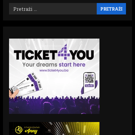
stranica
MILANOVIĆA,
HRVATSKOG
Pretraži:
objava
TRUMPA!