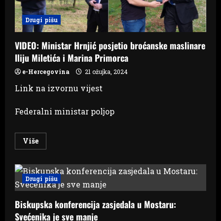
Drugi pišu
VIDEO: Ministar Hrnjić posjetio broćanske maslinare
Iliju Miletića i Marina Primorca
e-Hercegovina
21 ožujka, 2024
Link na izvornu vijest
Federalni ministar poljop
Read
Više
more
about
VIDEO:
Ministar
Hrnjić
Drugi pišu
posjetio
broćanske
maslinare
Biskupska konferencija zasjedala u Mostaru:
Iliju
Miletića
Svećenika je sve manje
i