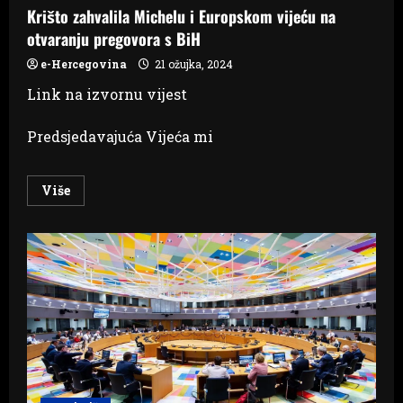
pregovora
Krišto zahvalila Michelu i Europskom vijeću na
sa
EU
otvaranju pregovora s BiH
e-Hercegovina
21 ožujka, 2024
Link na izvornu vijest
Predsjedavajuća Vijeća mi
Read
Više
more
about
Krišto
zahvalila
Michelu
i
Europskom
vijeću
na
otvaranju
pregovora
s
BiH