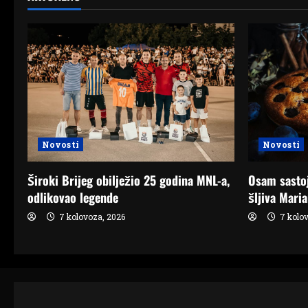
Novosti
Novosti
Široki Brijeg obilježio 25 godina MNL-a,
Osam sastoj
odlikovao legende
šljiva Mari
7 kolovoza, 2026
7 kolov