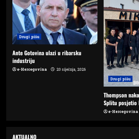
v
i
g
Drugi pišu
a
Ante Gotovina ulazi u ribarsku
t
industriju
e-Hercegovina
20 siječnja, 2026
i
Drugi pišu
o
Thompson nako
n
Splitu posjetio 
e-Hercegovina
AKTUALNO