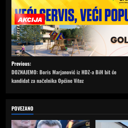
P
Previous:
DOZNAJEMO: Boris Marjanović iz HDZ-a BiH bit će
o
kandidat za načelnika Općine Vitez
s
t
POVEZANO
n
a