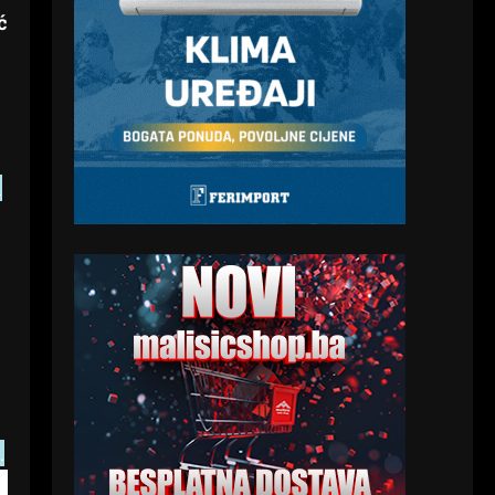
ć
i
.