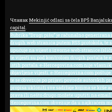
Чланак
Mekinjić odlazi sa čela BPŠ Banjaluk
capital
.
Rubrika “Drugi pišu” je računalno generirana r
drugih web stranica putem RSS protokola, te se 
upućuje na vijest s izvorne web-stranice (slič
te vijesti su pod kontrolom drugih portala te
istih portala. e-Hercegovina.com nije vlasnik
objavljene vijesti. e-Hercegovina.com poštuje
te se obvezuje po prijavi povrede autorskih p
propisa ukloniti sve sadržaje kojima se krše a
prava ili nešto drugo možete uputiti na emai
Hercegovina.com obvezuje da u najkraćem mog