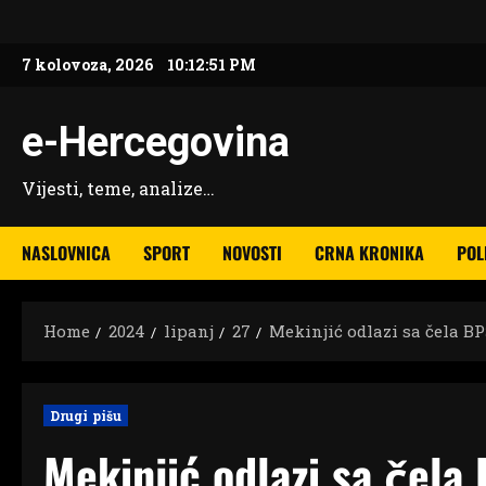
Skip
to
7 kolovoza, 2026
10:12:52 PM
content
e-Hercegovina
Vijesti, teme, analize…
NASLOVNICA
SPORT
NOVOSTI
CRNA KRONIKA
POL
Home
2024
lipanj
27
Mekinjić odlazi sa čela B
Drugi pišu
Mekinjić odlazi sa čela