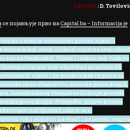
CAPITAL
: D. Tovilovi
a
се појављује прво на
Capital.ba – Informacija je
ubrika u kojoj se automatski povlači vijesti s
korisnik koji otvori (klikne) vijest na ovoj rubric
no kao na Facebooku). Vijesti i linkovi koji vode na
 e-Hercegovina.com nije odgovorna za sadržaj tih
 prenesenih vijesti i ne polaže nikakva prava na
 intelektualno vlasništvo i autorska prava drugih,
rava, intelektualnog vlasništva ili druge povrede
utorska prava drugih. Primjedbe, prijave kršenja
l ehercegovina22@gmail.com te se e-
ućem roku odgovori na email i po potrebi reagira