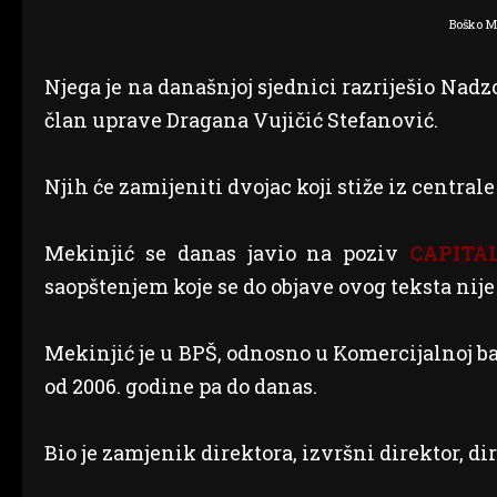
Boško Me
Njega je na današnjoj sjednici razriješio Nad
član uprave Dragana Vujičić Stefanović.
Njih će zamijeniti dvojac koji stiže iz central
Mekinjić se danas javio na poziv
CAPITA
saopštenjem koje se do objave ovog teksta nije 
Mekinjić je u BPŠ, odnosno u Komercijalnoj b
od 2006. godine pa do danas.
Bio je zamjenik direktora, izvršni direktor, d