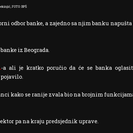
kinjić, FOTO: BPŠ
zorni odbor banke, a zajedno sa njim banku napušta 
e banke iz Beograda.
L
-a ali je kratko poručio da će se banka oglasit
pojavilo.
anci kako se ranije zvala bio na brojnim funkcijam
irektor pa na kraju predsjednik uprave.