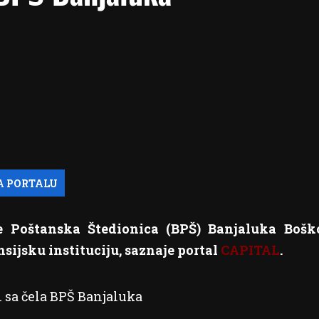
Poštanska Štedionica (BPŠ) Banjaluka Bošk
ijsku instituciju, saznaje portal
CAPITAL
.