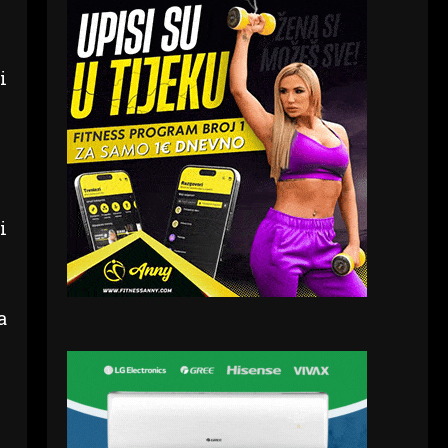
i
i
a