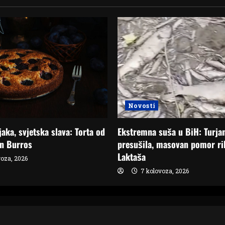
Novosti
Ekstremna suša u BiH: Turja
aka, svjetska slava: Torta od
presušila, masovan pomor ri
an Burros
Laktaša
oza, 2026
7 kolovoza, 2026