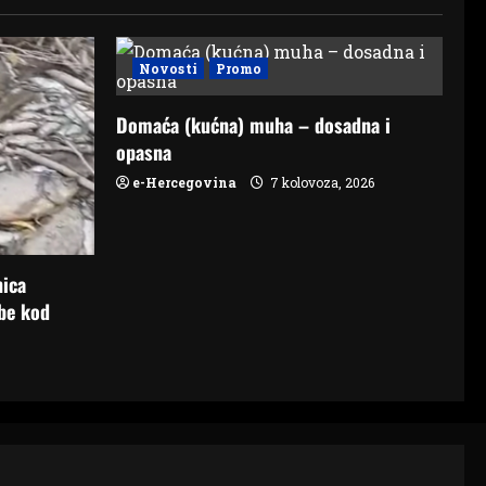
Novosti
Promo
Domaća (kućna) muha – dosadna i
opasna
e-Hercegovina
7 kolovoza, 2026
nica
be kod