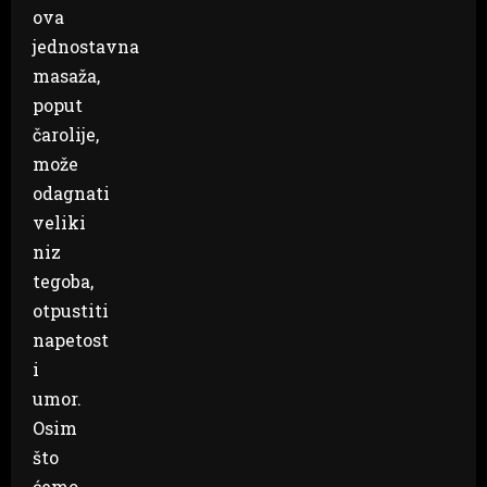
ova
jednostavna
masaža,
poput
čarolije,
može
odagnati
veliki
niz
tegoba,
otpustiti
napetost
i
umor.
Osim
što
ćemo