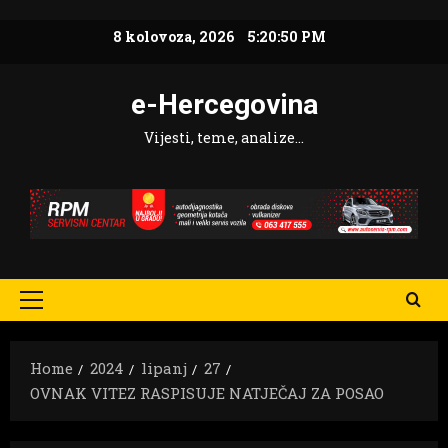
Skip
8 kolovoza, 2026
5:20:51 PM
to
content
e-Hercegovina
Vijesti, teme, analize…
Primary
Menu
Home
2024
lipanj
27
OVNAK VITEZ RASPISUJE NATJEČAJ ZA POSAO