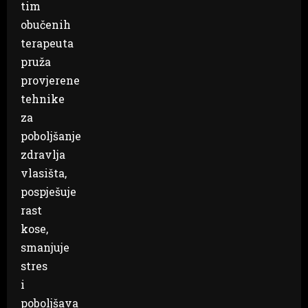
tim
obučenih
terapeuta
pruža
provjerene
tehnike
za
poboljšanje
zdravlja
vlasišta,
pospješuje
rast
kose,
smanjuje
stres
i
poboljšava