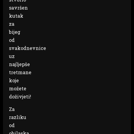
savršen
kutak
za
bijeg
od
svakodnevnice
uz
najljepše
tretmane
koje
možete
doživjeti!
Za
razliku
od
obilaska