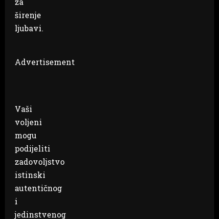
za
širenje
ljubavi.
Advertisement
Vaši
voljeni
mogu
podijeliti
zadovoljstvo
istinski
autentičnog
i
jedinstvenog