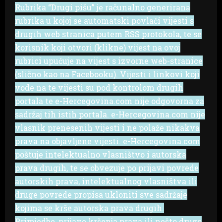
Rubrika “Drugi pišu” je računalno generirana
rubrika u kojoj se automatski povlači vijesti s
drugih web stranica putem RSS protokola, te se
korisnik koji otvori (klikne) vijest na ovoj
rubrici upućuje na vijest s izvorne web-stranice
(slično kao na Facebooku). Vijesti i linkovi koji
vode na te vijesti su pod kontrolom drugih
portala te e-Hercegovina.com nije odgovorna za
sadržaj tih istih portala. e-Hercegovina.com nije
vlasnik prenesenih vijesti i ne polaže nikakva
prava na objavljene vijesti. e-Hercegovina.com
poštuje intelektualno vlasništvo i autorska
prava drugih, te se obvezuje po prijavi povrede
autorskih prava, intelektualnog vlasništva ili
druge povrede propisa ukloniti sve sadržaje
kojima se krše autorska prava drugih.
Primjedbe, prijave kršenja prava ili nešto drugo