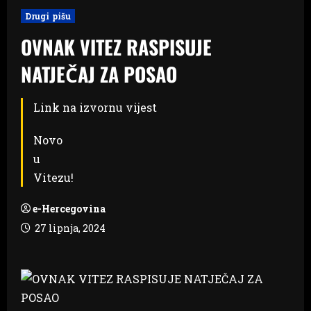
Drugi pišu
OVNAK VITEZ RASPISUJE
NATJEČAJ ZA POSAO
Link na izvornu vijest
Novo
u
Vitezu!
e-Hercegovina
27 lipnja, 2024