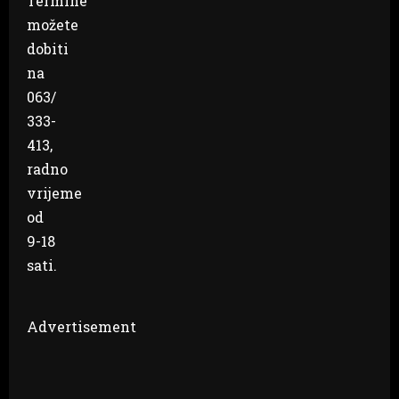
Termine
možete
dobiti
na
063/
333-
413,
radno
vrijeme
od
9-18
sati.
Advertisement