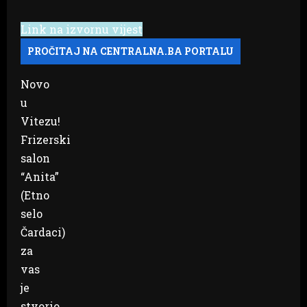
Link na izvornu vijest
Novo
u
Vitezu!
Frizerski
salon
“Anita”
(Etno
selo
Čardaci)
za
vas
je
stvorio