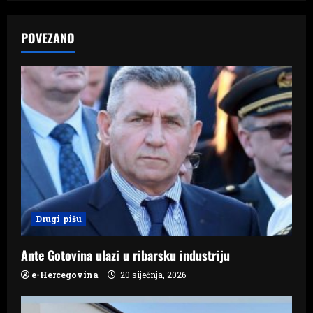
a
POVEZANO
v
i
g
a
t
i
Drugi pišu
o
n
Ante Gotovina ulazi u ribarsku industriju
e-Hercegovina
20 siječnja, 2026