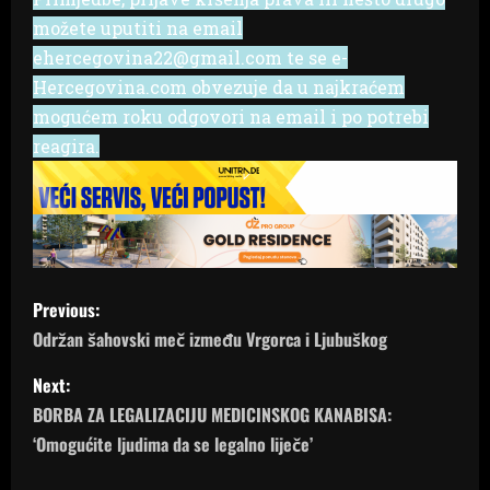
možete uputiti na email
ehercegovina22@gmail.com te se e-
Hercegovina.com obvezuje da u najkraćem
mogućem roku odgovori na email i po potrebi
reagira.
P
Previous:
o
Održan šahovski meč između Vrgorca i Ljubuškog
s
Next:
BORBA ZA LEGALIZACIJU MEDICINSKOG KANABISA:
t
‘Omogućite ljudima da se legalno liječe’
n