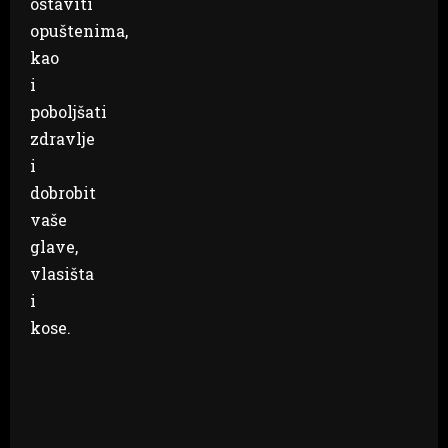
ostaviti
opuštenima,
kao
i
poboljšati
zdravlje
i
dobrobit
vaše
glave,
vlasišta
i
kose.