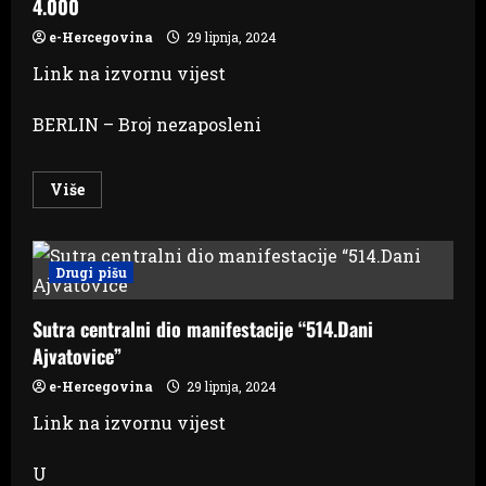
4.000
li
kako
utječu
e-Hercegovina
29 lipnja, 2024
na
vaše
Link na izvornu vijest
krvne
žile,
tlak
BERLIN – Broj nezaposleni
i
probavu
Read
Više
more
about
Broj
nezaposlenih
u
Drugi pišu
Njemačkoj
u
junu
Sutra centralni dio manifestacije “514.Dani
porastao
za
Ajvatovice”
4.000
e-Hercegovina
29 lipnja, 2024
Link na izvornu vijest
U