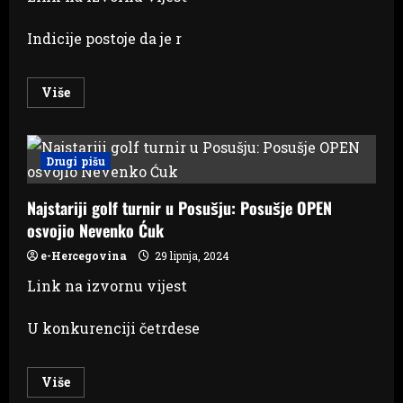
Indicije postoje da je r
Read
Više
more
about
Užas
u
Beogradu:
Drugi pišu
Samostrelom
pred
izraelskim
Najstariji golf turnir u Posušju: Posušje OPEN
veleposlanstvom
pogodio
osvojio Nevenko Ćuk
pripadnika
žandarmerije.
Ovaj
e-Hercegovina
29 lipnja, 2024
ga
ubio
Link na izvornu vijest
U konkurenciji četrdese
Read
Više
more