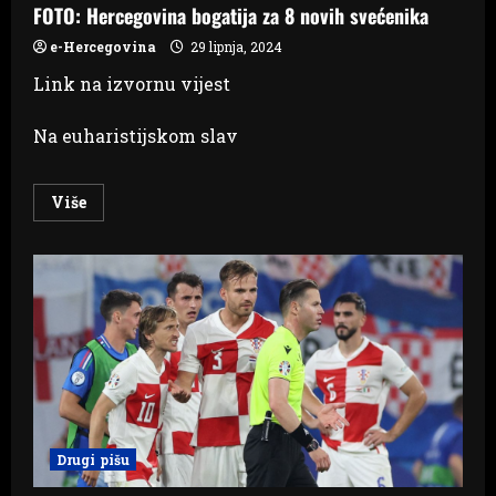
FOTO: Hercegovina bogatija za 8 novih svećenika
e-Hercegovina
29 lipnja, 2024
Link na izvornu vijest
Na euharistijskom slav
Read
Više
more
about
FOTO:
Hercegovina
bogatija
za
8
novih
svećenika
Drugi pišu