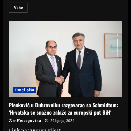
Read
Više
more
about
Neki
su
bili
protiv:
Milanović
je
SDP-
ov
kandidat
za
predsjednika
Drugi pišu
Plenković u Dubrovniku razgovarao sa Schmidtom:
‘Hrvatska se snažno zalaže za europski put BiH‘
e-Hercegovina
29 lipnja, 2024
Link na izvornu vijest