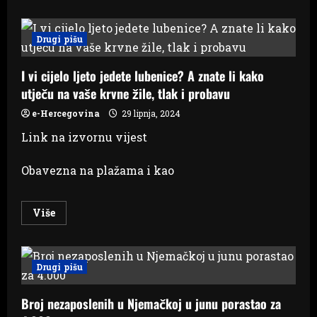
about
Konaković
potvrdio
da
Drugi pišu
BiH
trenutno
stoji
I vi cijelo ljeto jedete lubenice? A znate li kako
na
europskom
utječu na vaše krvne žile, tlak i probavu
putu
e-Hercegovina
29 lipnja, 2024
Link na izvornu vijest
Obavezna na plažama i kao
Read
Više
more
about
I
vi
cijelo
Drugi pišu
ljeto
jedete
lubenice?
Broj nezaposlenih u Njemačkoj u junu porastao za
A
znate