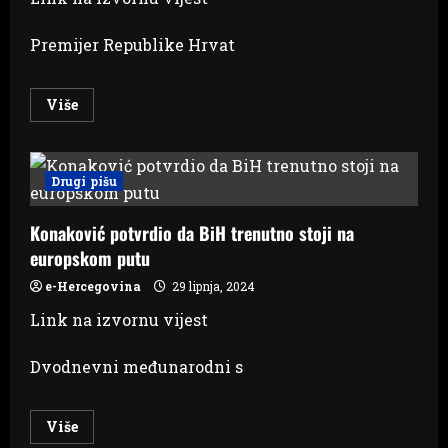
Premijer Republike Hrvat
Read
Više
more
about
Plenković
u
Dubrovniku
Drugi pišu
razgovarao
sa
Schmidtom:
Konaković potvrdio da BiH trenutno stoji na
‘Hrvatska
se
europskom putu
snažno
zalaže
za
e-Hercegovina
29 lipnja, 2024
europski
put
Link na izvornu vijest
BiH‘
Dvodnevni međunarodni s
Read
Više
more