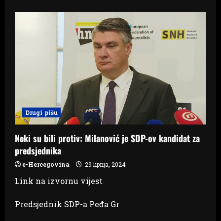
about
Najstariji
golf
turnir
u
Posušju:
Posušje
OPEN
osvojio
Nevenko
Ćuk
Drugi pišu
Neki su bili protiv: Milanović je SDP-ov kandidat za
predsjednika
e-Hercegovina
29 lipnja, 2024
Link na izvornu vijest
Predsjednik SDP-a Peđa Gr