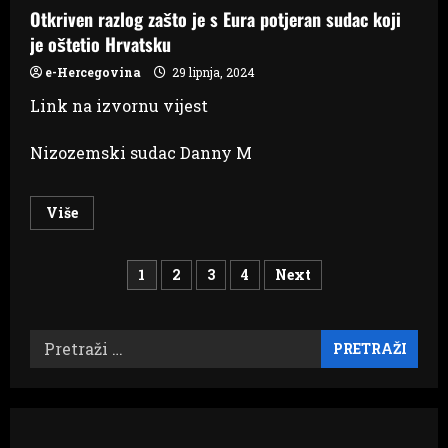
Otkriven razlog zašto je s Eura potjeran sudac koji
je oštetio Hrvatsku
e-Hercegovina
29 lipnja, 2024
Link na izvornu vijest
Nizozemski sudac Danny M
Read
Više
more
about
Otkriven
Brojevi
razlog
1
2
3
4
Next
zašto
je
stranica
s
Eura
potjeran
Pretraži:
objava
sudac
koji
je
oštetio
Hrvatsku