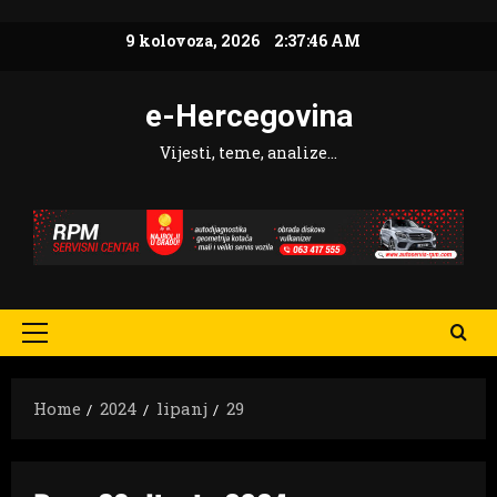
Skip
9 kolovoza, 2026
2:37:47 AM
to
content
e-Hercegovina
Vijesti, teme, analize…
Primary
Menu
Home
2024
lipanj
29