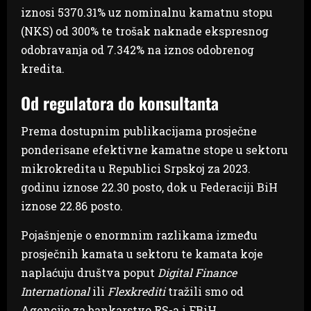
iznosi 5370.31% uz nominalnu kamatnu stopu
(NKS) od 300% te trošak naknade ekspresnog
odobravanja od 7.342% na iznos odobrenog
kredita.
Od regulatora do konsultanta
Prema dostupnim publikacijama prosječne
ponderisane efektivne kamatne stope u sektoru
mikrokredita u Republici Srpskoj za 2023.
godinu iznose 22.30 posto, dok u Federaciji BiH
iznose 22.86 posto.
Pojašnjenje o enormnim razlikama između
prosječnih kamata u sektoru te kamata koje
naplaćuju društva poput
Digital Finance
International
ili
Flexkrediti
tražili smo od
Agencije za bankarstvo RS-a i FBiH.