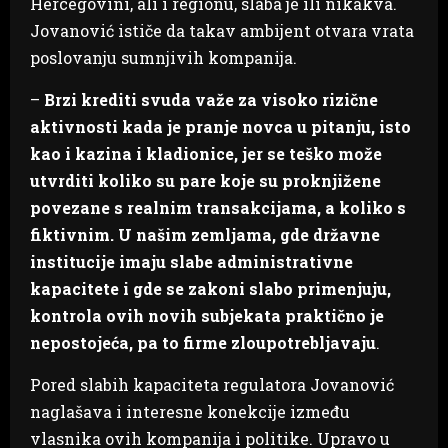
Hercegovini, ali i regionu, slaba je ili nikakva.
Jovanović ističe da takav ambijent otvara vrata
poslovanju sumnjivih kompanija.
–
Brzi krediti svuda važe za visoko rizične
aktivnosti kada je pranje novca u pitanju, isto
kao i kazina i kladionice, jer se teško može
utvrditi koliko su pare koje su proknjižene
povezane s realnim transakcijama, a koliko s
fiktivnim. U našim zemljama, gde državne
institucije imaju slabe administrativne
kapacitete i gde se zakoni slabo primenjuju,
kontrola ovih novih subjekata praktično je
nepostojeća, pa to firme zloupotrebljavaju
.
Pored slabih kapaciteta regulatora Jovanović
naglašava i interesne konekcije između
vlasnika ovih kompanija i politike. Upravo u