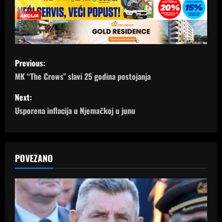
P
Previous:
o
MK “The Crows” slavi 25 godina postojanja
s
Next:
Usporena inflacija u Njemačkoj u junu
t
n
a
POVEZANO
v
i