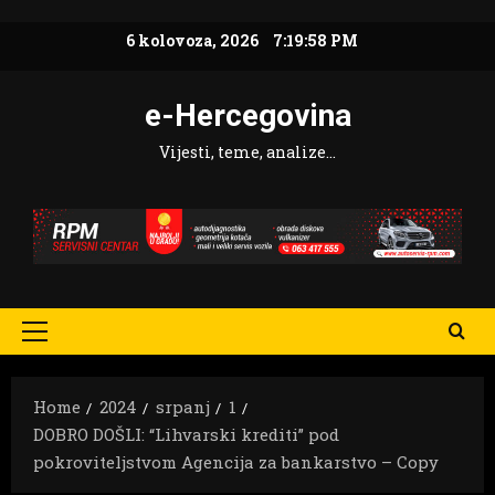
Skip
6 kolovoza, 2026
7:20:00 PM
to
content
e-Hercegovina
Vijesti, teme, analize…
Primary
Menu
Home
2024
srpanj
1
DOBRO DOŠLI: “Lihvarski krediti” pod
pokroviteljstvom Agencija za bankarstvo – Copy