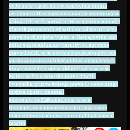
vode na te vijesti su pod kontrolom drugih
portala te e-Hercegovina.com nije odgovorna za
sadržaj tih istih portala. e-Hercegovina.com nije
vlasnik prenesenih vijesti i ne polaže nikakva
prava na objavljene vijesti. e-Hercegovina.com
poštuje intelektualno vlasništvo i autorska
prava drugih, te se obvezuje po prijavi povrede
autorskih prava, intelektualnog vlasništva ili
druge povrede propisa ukloniti sve sadržaje
kojima se krše autorska prava drugih.
Primjedbe, prijave kršenja prava ili nešto drugo
možete uputiti na email
ehercegovina22@gmail.com te se e-
Hercegovina.com obvezuje da u najkraćem
mogućem roku odgovori na email i po potrebi
reagira.