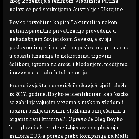
zbog konekcija s režimom Vladimira Putina
nalazi se pod sankcijama Australije i Ukrajine.
Boyko “prvobitni kapital” akumulira nakon
netransparentne privatizacije provedene u
nekadašnjem Sovjetskom Savezu, a svoju
poslovnu imperiju gradi na poslovima primarno
u oblasti finansija te nekretnina, trgovini
čelikom, igrama na sreću i klađenjem, medijima
i razvoju digitalnih tehnologija.
Prema izvještaju američkih obavještajnih službi
iz 2017. godine, Boyko je identificiran kao “osoba
sa zabrinjavajućim vezama s ruskom vladom i
ruskim bezbjednosnim službama umiješanim u
organizirani kriminal”. Upravo će Oleg Boyko
biti glavni akter afere izbjegavanja plaćanja
miliona EUR-a poreza preko kompanija na Malti.