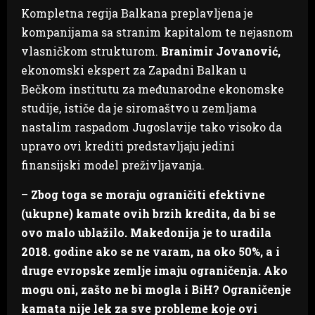
Kompletna regija Balkana preplavljena je
kompanijama sa stranim kapitalom te nejasnom
vlasničkom strukturom.
Branimir Jovanović,
ekonomski ekspert za Zapadni Balkan u
Bečkom institutu za međunarodne ekonomske
studije, ističe da je siromaštvo u zemljama
nastalim raspadom Jugoslavije tako visoko da
upravo ovi krediti predstavljaju jedini
finansijski model preživljavanja.
–
Zbog toga se moraju ograničiti efektivne
(ukupne) kamate ovih brzih kredita, da bi se
ovo malo ublažilo. Makedonija je to uradila
2018. godine ako se ne varam, na oko 50%, a i
druge evropske zemlje imaju ograničenja. Ako
mogu oni, zašto ne bi mogla i BiH? Ograničenje
kamata nije lek za sve probleme koje ovi