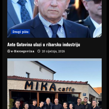
g
a
t
i
Drugi pišu
o
Ante Gotovina ulazi u ribarsku industriju
n
e-Hercegovina
20 siječnja, 2026