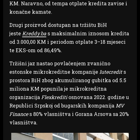
KM. Naravno, od tempa otplate kredita zavise i
konačne kamate.
Drugi proizvod dostupan na tržištu BiH
jeste
Kreddy.ba
s maksimalnim iznosom kredita
od 3.000,00 KM i periodom otplate 3–18 mjeseci
te EKS-om od 86,49%.
Tržišni jaz nastao povlačenjem zvanično
estonske mikrokreditne kompanije
Iutecredit
s
prostora BiH zbog akumuliranog gubitka od 5.5
miliona KM popunila je mikrokreditna
organizacija
Flexkrediti
osnovana 2022. godine u
Republici Srpskoj od bugarskih kompanija
MV
Finance
s 80% vlasništva i Gorana Arsova sa 20%
vlasništva.