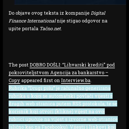
Do objave ovog teksta iz kompanije
Digital
Finance International
nije stigao odgovor na
upite portala
Tačno.net
.
The post
DOBRO DOŠLI: “Lihvarski krediti” pod
pokroviteljstvom Agencija za bankarstvo –
Copy
appeared first on
Interview.ba
.
Rubrika “Drugi pišu” je računalno generirana
rubrika u kojoj se automatski povlači vijesti s
drugih web stranica putem RSS protokola, te se
korisnik koji otvori (klikne) vijest na ovoj
rubrici upućuje na vijest s izvorne web-stranice
(slično kao na Facebooku). Vijesti i linkovi koji