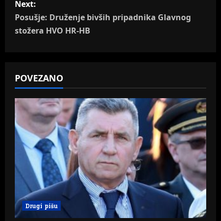
t
Next:
n
Posušje: Druženje bivših pripadnika Glavnog
stožera HVO HR-HB
a
v
POVEZANO
i
g
a
t
i
o
n
Drugi pišu