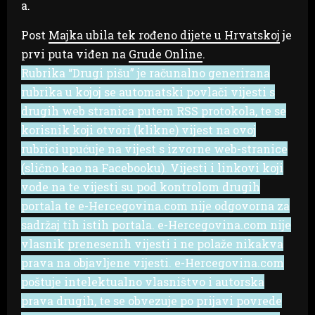
a.
Post
Majka ubila tek rođeno dijete u Hrvatskoj
je
prvi puta viđen na
Grude Online
.
Rubrika “Drugi pišu” je računalno generirana
rubrika u kojoj se automatski povlači vijesti s
drugih web stranica putem RSS protokola, te se
korisnik koji otvori (klikne) vijest na ovoj
rubrici upućuje na vijest s izvorne web-stranice
(slično kao na Facebooku). Vijesti i linkovi koji
vode na te vijesti su pod kontrolom drugih
portala te e-Hercegovina.com nije odgovorna za
sadržaj tih istih portala. e-Hercegovina.com nije
vlasnik prenesenih vijesti i ne polaže nikakva
prava na objavljene vijesti. e-Hercegovina.com
poštuje intelektualno vlasništvo i autorska
prava drugih, te se obvezuje po prijavi povrede