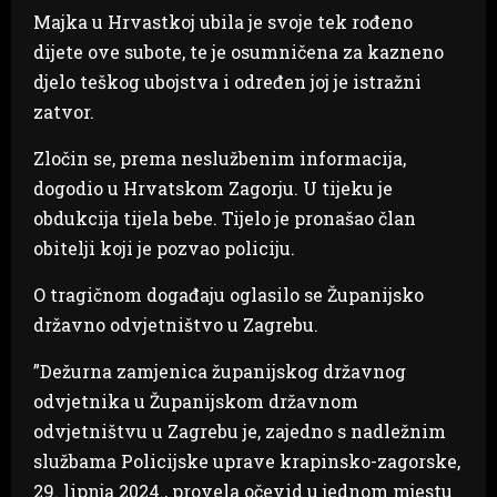
Majka u Hrvastkoj ubila je svoje tek rođeno
dijete ove subote, te je osumničena za kazneno
djelo teškog ubojstva i određen joj je istražni
zatvor.
Zločin se, prema neslužbenim informacija,
dogodio u Hrvatskom Zagorju. U tijeku je
obdukcija tijela bebe. Tijelo je pronašao član
obitelji koji je pozvao policiju.
O tragičnom događaju oglasilo se Županijsko
državno odvjetništvo u Zagrebu.
”Dežurna zamjenica županijskog državnog
odvjetnika u Županijskom državnom
odvjetništvu u Zagrebu je, zajedno s nadležnim
službama Policijske uprave krapinsko-zagorske,
29. lipnja 2024., provela očevid u jednom mjestu