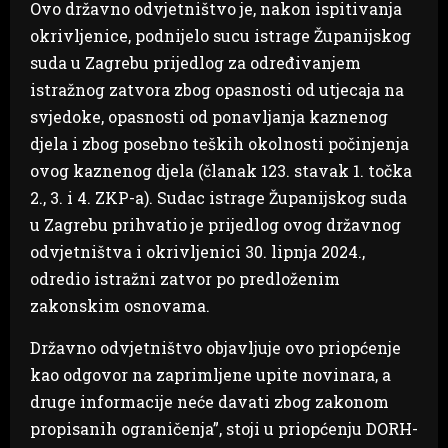
Ovo državno odvjetništvo je, nakon ispitivanja
okrivljenice, podnijelo sucu istrage Županijskog
suda u Zagrebu prijedlog za određivanjem
istražnog zatvora zbog opasnosti od utjecaja na
svjedoke, opasnosti od ponavljanja kaznenog
djela i zbog posebno teških okolnosti počinjenja
ovog kaznenog djela (članak 123. stavak 1. točka
2., 3. i 4. ZKP-a). Sudac istrage Županijskog suda
u Zagrebu prihvatio je prijedlog ovog državnog
odvjetništva i okrivljenici 30. lipnja 2024.,
odredio istražni zatvor po predloženim
zakonskim osnovama.
Državno odvjetništvo objavljuje ovo priopćenje
kao odgovor na zaprimljene upite novinara, a
druge informacije neće davati zbog zakonom
propisanih ograničenja”, stoji u priopćenju DORH-