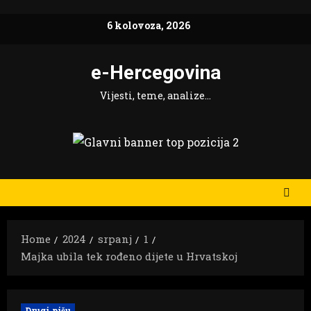
Skip
6 kolovoza, 2026
to
content
e-Hercegovina
Vijesti, teme, analize…
Home
2024
srpanj
1
Majka ubila tek rođeno dijete u Hrvatskoj
Drugi pišu