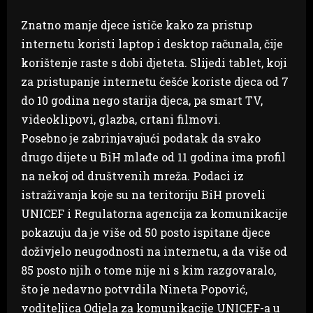
Znatno manje djece ističe kako za pristup
internetu koristi laptop i desktop računala, čije
korištenje raste s dobi djeteta. Slijedi tablet, koji
za pristupanje internetu češće koriste djeca od 7
do 10 godina nego starija djeca, pa smart TV,
videoklipovi, glazba, crtani filmovi.
Posebno je zabrinjavajući podatak da svako
drugo dijete u BiH mlađe od 11 godina ima profil
na nekoj od društvenih mreža. Podaci iz
istraživanja koje su na teritoriju BiH proveli
UNICEF i Regulatorna agencija za komunikacije
pokazuju da je više od 50 posto ispitane djece
doživjelo neugodnosti na internetu, a da više od
85 posto njih o tome nije ni s kim razgovaralo,
što je nedavno potvrdila Nineta Popović,
voditeljica Odjela za komunikacije UNICEF-a u