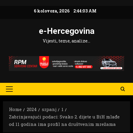
Skip
6 kolovoza, 2026
2:44:05 AM
to
content
e-Hercegovina
Vijesti, teme, analize…
Primary
Menu
Home
2024
srpanj
1
Zabrinjavajući podaci: Svako 2. dijete u BiH mlađe
od 11 godina ima profil na društvenim mrežama