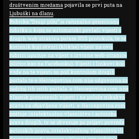
društvenim mrežama
pojavila se prvi puta na
Ljubuški na dlanu
.
Rubrika “Drugi pišu” je računalno generirana
rubrika u kojoj se automatski povlači vijesti s
drugih web stranica putem RSS protokola, te se
korisnik koji otvori (klikne) vijest na ovoj
rubrici upućuje na vijest s izvorne web-stranice
(slično kao na Facebooku). Vijesti i linkovi koji
vode na te vijesti su pod kontrolom drugih
portala te e-Hercegovina.com nije odgovorna za
sadržaj tih istih portala. e-Hercegovina.com nije
vlasnik prenesenih vijesti i ne polaže nikakva
prava na objavljene vijesti. e-Hercegovina.com
poštuje intelektualno vlasništvo i autorska
prava drugih, te se obvezuje po prijavi povrede
autorskih prava, intelektualnog vlasništva ili
druge povrede propisa ukloniti sve sadržaje