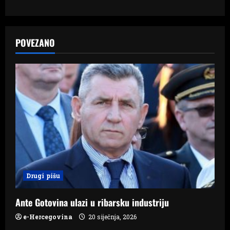
t
n
a
POVEZANO
v
i
g
a
t
i
Drugi pišu
o
Ante Gotovina ulazi u ribarsku industriju
n
e-Hercegovina
20 siječnja, 2026