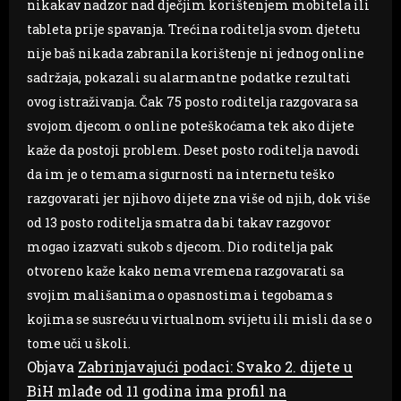
nikakav nadzor nad dječjim korištenjem mobitela ili
tableta prije spavanja. Trećina roditelja svom djetetu
nije baš nikada zabranila korištenje ni jednog online
sadržaja, pokazali su alarmantne podatke rezultati
ovog istraživanja. Čak 75 posto roditelja razgovara sa
svojom djecom o online poteškoćama tek ako dijete
kaže da postoji problem. Deset posto roditelja navodi
da im je o temama sigurnosti na internetu teško
razgovarati jer njihovo dijete zna više od njih, dok više
od 13 posto roditelja smatra da bi takav razgovor
mogao izazvati sukob s djecom. Dio roditelja pak
otvoreno kaže kako nema vremena razgovarati sa
svojim mališanima o opasnostima i tegobama s
kojima se susreću u virtualnom svijetu ili misli da se o
tome uči u školi.
Objava
Zabrinjavajući podaci: Svako 2. dijete u
BiH mlađe od 11 godina ima profil na